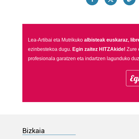
Lea-Artibai eta Mutrikuko
albisteak euskaraz, libre
ezinbestekoa dugu.
Egin zaitez HITZAkide!
Zure 
profesionala garatzen eta indartzen lagunduko duz
Eg
Bizkaia