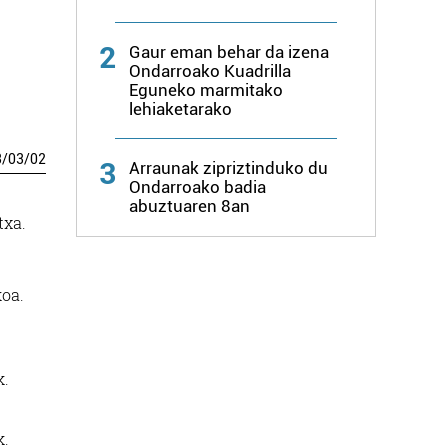
2
Gaur eman behar da izena
Ondarroako Kuadrilla
Eguneko marmitako
lehiaketarako
3
/
03
/
02
3
Arraunak zipriztinduko du
Ondarroako badia
abuztuaren 8an
txa.
koa.
k.
k.