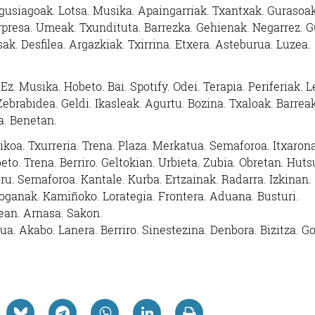
gusiagoak. Lotsa. Musika. Apaingarriak. Txantxak. Gurasoak
presa. Umeak. Txundituta. Barrezka. Gehienak. Negarrez. G
ak. Desfilea. Argazkiak. Txirrina. Etxera. Asteburua. Luzea.
Ez. Musika. Hobeto. Bai. Spotify. Odei. Terapia. Periferiak. L
Zebrabidea. Geldi. Ikasleak. Agurtu. Bozina. Txaloak. Barreak
a. Benetan.
rikoa. Txurreria. Trena. Plaza. Merkatua. Semaforoa. Itxarona
beto. Trena. Berriro. Geltokian. Urbieta. Zubia. Obretan. Hut
Foru. Semaforoa. Kantale. Kurba. Ertzainak. Radarra. Izkinan.
boganak. Kamiñoko. Lorategia. Frontera. Aduana. Busturi.
ean. Arnasa. Sakon.
lua. Akabo. Lanera. Berriro. Sinestezina. Denbora. Bizitza. G