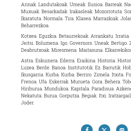
Arinak. Landutakoak. Umeak. Ilusioa. Barreak. Na
Muxuak. Besarkadak. Irakasleak. Mozorrotuta. Sor
Ikaratuta. Normala. Tira. Klasea. Marrazkiak. Jolas
Beharrezkoa.
Kotxea. Eguzkia. Betaurrekoak. Arrankatu. Irratia. 
Jeitsi. Bolumena. Igo. Governors. Uneak. Bertigo. 
Deabrutxoak. Miresmena. Maitasuna. Elkarrekiko
Astra. Eskuinera. Ederra. Eraikina. Historia. Histo
Luzea. Berde. Banoa. Institutotik. Ez. Barrutik. Ho
Ikusgarria. Kurba. Kurba. Berriro. Zimela. Itxita. 
Frenoa. Ufa. Eskerrak. Murueta. Gora. Behera. To
Hiriburua. Mundukoa. Kapitala. Paradisua. Azken
Nekatuta. Burua. Gorputza. Begiak. Itxi. Iratzargai
Joder.