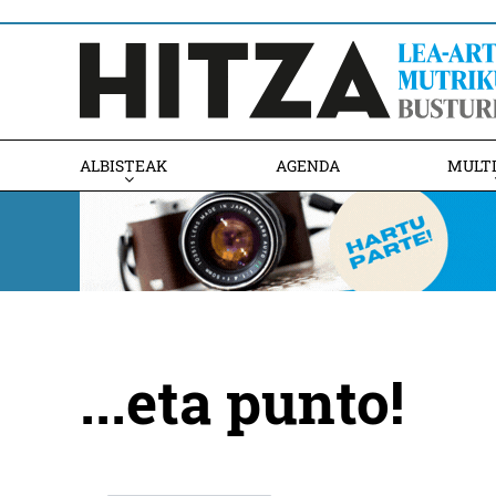
ALBISTEAK
AGENDA
MULT
...eta punto!