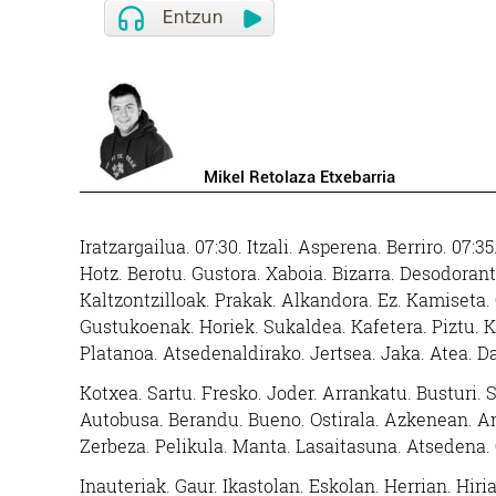
Mikel Retolaza Etxebarria
Iratzargailua. 07:30. Itzali. Asperena. Berriro. 07:
Hotz. Berotu. Gustora. Xaboia. Bizarra. Desodorant
Kaltzontzilloak. Prakak. Alkandora. Ez. Kamiseta. 
Gustukoenak. Horiek. Sukaldea. Kafetera. Piztu. K
Platanoa. Atsedenaldirako. Jertsea. Jaka. Atea. D
Kotxea. Sartu. Fresko. Joder. Arrankatu. Busturi.
Autobusa. Berandu. Bueno. Ostirala. Azkenean. An
Zerbeza. Pelikula. Manta. Lasaitasuna. Atsedena. 
Inauteriak. Gaur. Ikastolan. Eskolan. Herrian. Hir