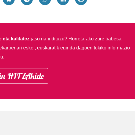
 eta kalitatez
jaso nahi dituzu?
Horretarako zure babesa
ekarpenari esker, euskaratik eginda dagoen tokiko informazio
u.
in HITZAkide