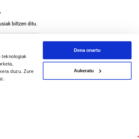
?
siak biltzen ditu.
Dena onartu
 teknologiak
arpidetu
urketa,
Aukeratu
ukera duzu. Zure
uz.
Argitalpen politika
Aniztasun politika
Pribatutasun politika
Cookieak
arako zure ekarpena
 cookieak