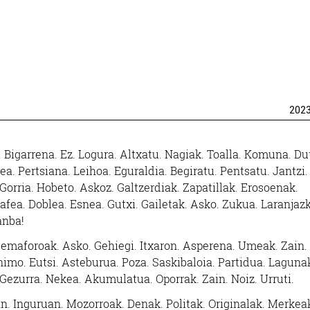
202
35. Bigarrena. Ez. Logura. Altxatu. Nagiak. Toalla. Komuna. Du
ea. Pertsiana. Leihoa. Eguraldia. Begiratu. Pentsatu. Jantzi.
Gorria. Hobeto. Askoz. Galtzerdiak. Zapatillak. Erosoenak.
afea. Doblea. Esnea. Gutxi. Gailetak. Asko. Zukua. Laranjaz
anba!
 Semaforoak. Asko. Gehiegi. Itxaron. Asperena. Umeak. Zain.
imo. Eutsi. Asteburua. Poza. Saskibaloia. Partidua. Laguna
Gezurra. Nekea. Akumulatua. Oporrak. Zain. Noiz. Urruti.
ian. Inguruan. Mozorroak. Denak. Politak. Originalak. Merkea