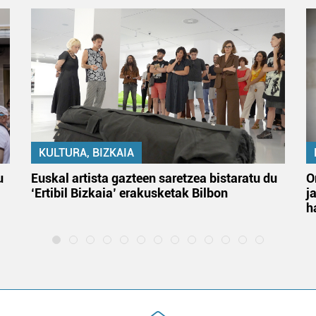
KULTURA, BIZKAIA
u
Euskal artista gazteen saretzea bistaratu du
O
‘Ertibil Bizkaia’ erakusketak Bilbon
j
h