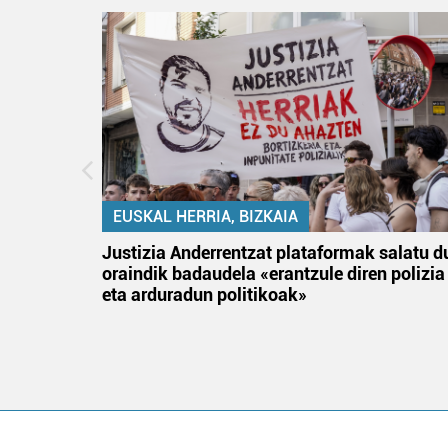
EUSKAL HERRIA, BIZKAIA
an
Justizia Anderrentzat plataformak salatu d
oraindik badaudela «erantzule diren polizia
eta arduradun politikoak»