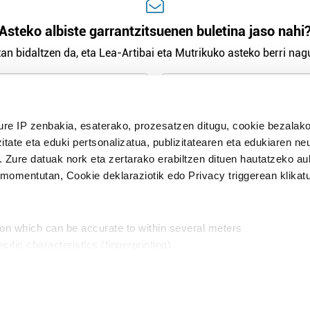
Asteko albiste garrantzitsuenen buletina jaso nahi
an bidaltzen da, eta Lea-Artibai eta Mutrikuko asteko berri nagu
n Politika
irakurri eta onartzen dut.
ure IP zenbakia, esaterako, prozesatzen ditugu, cookie bezalako
H
itate eta eduki pertsonalizatua, publizitatearen eta edukiaren ne
. Zure datuak nork eta zertarako erabiltzen dituen hautatzeko a
omentutan, Cookie deklaraziotik edo Privacy triggerean klikat
Publizitatea
ion which can be accurate to within several meters
in
cific characteristics (fingerprinting)
d and set your preferences in the
details section
.
aratik, modu librean kontatzea da gure eginkizuna. Horret
intzoena da HITZAkide egitea.
n ditugu, zure IP zenbakia, besteak beste, teknologia erabiliz,
Babesleak: