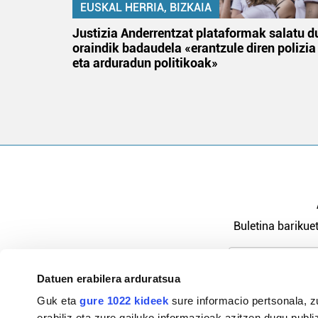
EUSKAL HERRIA, BIZKAIA
an
Justizia Anderrentzat plataformak salatu d
oraindik badaudela «erantzule diren polizia
eta arduradun politikoak»
Buletina barikuet
Datuen erabilera arduratsua
Pribatutasu
Guk eta
gure 1022 kideek
sure informacio pertsonala, z
erabiliz eta zure gailuko informazioak azitzen dugu publiz