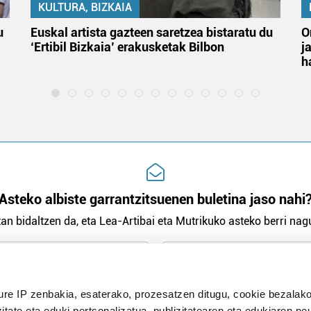
KULTURA, BIZKAIA
u
Euskal artista gazteen saretzea bistaratu du
O
‘Ertibil Bizkaia’ erakusketak Bilbon
j
h
Asteko albiste garrantzitsuenen buletina jaso nahi
an bidaltzen da, eta Lea-Artibai eta Mutrikuko asteko berri nagu
n Politika
irakurri eta onartzen dut.
H
ure IP zenbakia, esaterako, prozesatzen ditugu, cookie bezalako
itate eta eduki pertsonalizatua, publizitatearen eta edukiaren ne