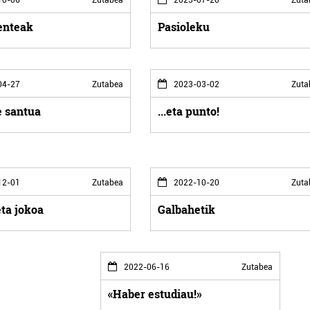
enteak
Pasioleku
04-27
Zutabea
2023-03-02
Zuta
 santua
...eta punto!
12-01
Zutabea
2022-10-20
Zuta
eta jokoa
Galbahetik
2022-06-16
Zutabea
«Haber estudiau!»