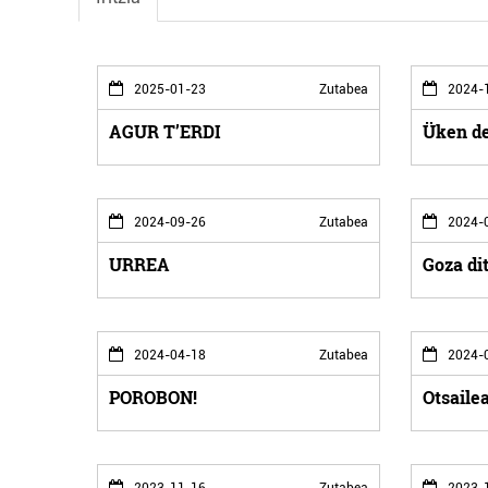
2025-01-23
Zutabea
2024-
AGUR T’ERDI
Üken de
2024-09-26
Zutabea
2024-
URREA
Goza di
2024-04-18
Zutabea
2024-
POROBON!
Otsailea
2023-11-16
Zutabea
2023-