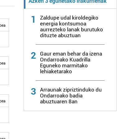
Azken 3 egunetako irakurrienak
1
Zaldupe udal kiroldegiko
energia kontsumoa
bea
aurrezteko lanak burutuko
dituzte abuztuan
2
Gaur eman behar da izena
Ondarroako Kuadrilla
bea
Eguneko marmitako
lehiaketarako
3
Arraunak zipriztinduko du
Ondarroako badia
abuztuaren 8an
bea
bea