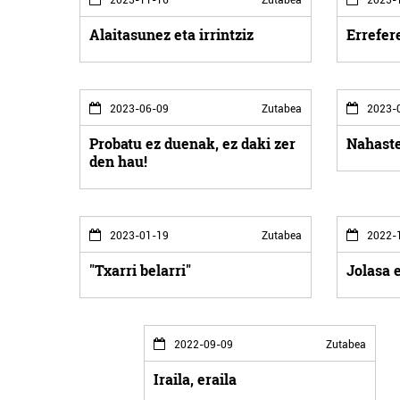
Alaitasunez eta irrintziz
Errefer
2023-06-09
Zutabea
2023-
Probatu ez duenak, ez daki zer
Nahaste
den hau!
2023-01-19
Zutabea
2022-
"Txarri belarri"
Jolasa 
2022-09-09
Zutabea
Iraila, eraila