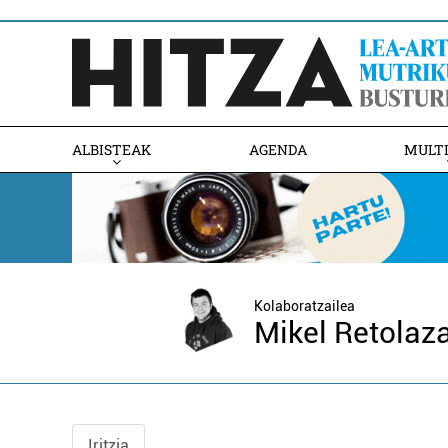
ALBISTEAK
AGENDA
MULT
Kolaboratzailea
Mikel Retolaza
Iritzia