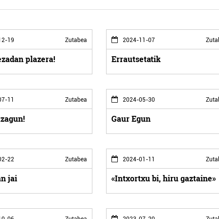
12-19
Zutabea
2024-11-07
Zuta
zadan plazera!
Errautsetatik
07-11
Zutabea
2024-05-30
Zuta
tzagun!
Gaur Egun
02-22
Zutabea
2024-01-11
Zuta
n jai
«Intxortxu bi, hiru gaztaine»
10-06
Zutabea
2023-07-20
Zuta