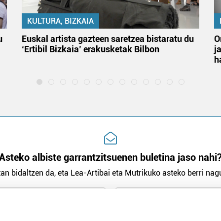
KULTURA, BIZKAIA
u
Euskal artista gazteen saretzea bistaratu du
O
‘Ertibil Bizkaia’ erakusketak Bilbon
j
h
Asteko albiste garrantzitsuenen buletina jaso nahi
an bidaltzen da, eta Lea-Artibai eta Mutrikuko asteko berri nagu
n Politika
irakurri eta onartzen dut.