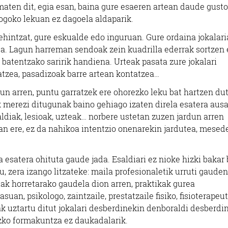
ematen dit, egia esan, baina gure esaeren artean daude gusto
ogoko lekuan ez dagoela aldaparik.
ehintzat, gure eskualde edo inguruan. Gure ordaina jokalari
da. Lagun harreman sendoak zein kuadrilla ederrak sortzen 
 batentzako saririk handiena. Urteak pasata zure jokalari
tzea, pasadizoak barre artean kontatzea…
un arren, puntu garratzek ere ohorezko leku bat hartzen du
k merezi ditugunak baino gehiago izaten direla esatera aus
aldiak, lesioak, uzteak… norbere ustetan zuzen jardun arren
zan ere, ez da nahikoa intentzio onenarekin jardutea, mesed
 esatera ohituta gaude jada. Esaldiari ez nioke hizki bakar 
, zera izango litzateke: maila profesionaletik urruti gauden
iak horretarako gaudela dion arren, praktikak gurea
an, psikologo, zaintzaile, prestatzaile fisiko, fisioterapeut
k uztartu ditut jokalari desberdinekin denboraldi desberdi
ezko formakuntza ez daukadalarik.