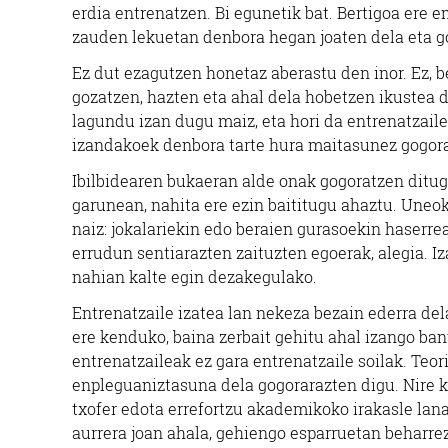
erdia entrenatzen. Bi egunetik bat. Bertigoa ere 
zauden lekuetan denbora hegan joaten dela eta g
Ez dut ezagutzen honetaz aberastu den inor. Ez, b
gozatzen, hazten eta ahal dela hobetzen ikustea 
lagundu izan dugu maiz, eta hori da entrenatzaile
izandakoek denbora tarte hura maitasunez gogora
Ibilbidearen bukaeran alde onak gogoratzen ditug
garunean, nahita ere ezin baititugu ahaztu. Uneo
naiz: jokalariekin edo beraien gurasoekin haserre
errudun sentiarazten zaituzten egoerak, alegia. I
nahian kalte egin dezakegulako.
Entrenatzaile izatea lan nekeza bezain ederra dela
ere kenduko, baina zerbait gehitu ahal izango banu
entrenatzaileak ez gara entrenatzaile soilak. Teor
enpleguaniztasuna dela gogorarazten digu. Nire kasu
txofer edota errefortzu akademikoko irakasle lana
aurrera joan ahala, gehiengo esparruetan beharr