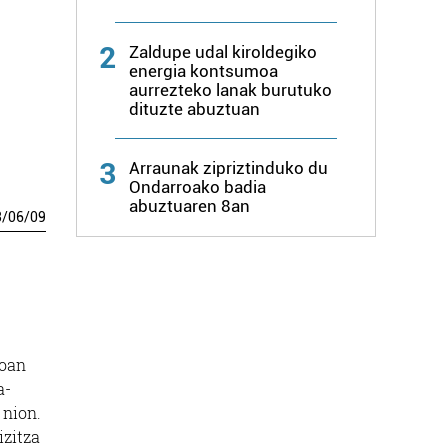
2
Zaldupe udal kiroldegiko
energia kontsumoa
aurrezteko lanak burutuko
dituzte abuztuan
3
Arraunak zipriztinduko du
Ondarroako badia
abuztuaren 8an
3
/
06
/
09
roan
a-
 nion.
izitza