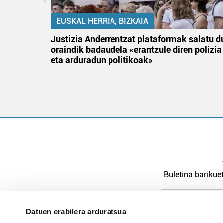
EUSKAL HERRIA, BIZKAIA
an
Justizia Anderrentzat plataformak salatu d
oraindik badaudela «erantzule diren polizia
eta arduradun politikoak»
Buletina barikuet
Datuen erabilera arduratsua
Pribatutasu