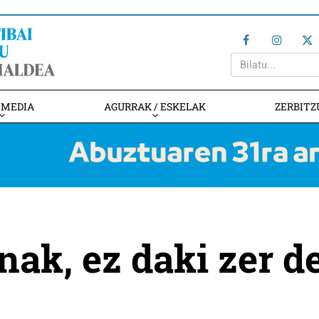
IMEDIA
AGURRAK / ESKELAK
ZERBITZ
nak, ez daki zer d