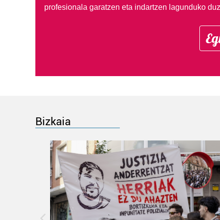
profesionala garatzen eta indartzen lagunduko duz
Eg
Bizkaia