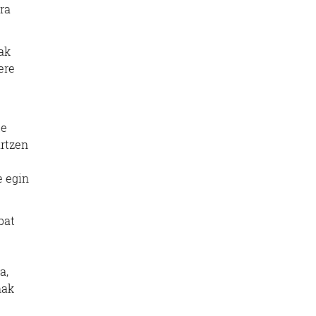
ra
ak
ere
te
artzen
e egin
bat
a,
nak