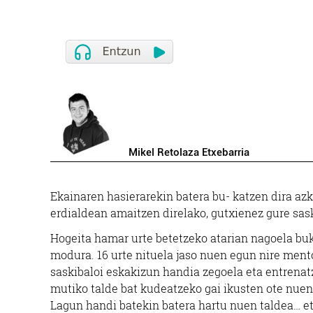
Mikel Retolaza Etxebarria
Ekainaren hasierarekin batera bu- katzen dira az
erdialdean amaitzen direlako, gutxienez gure sask
Hogeita hamar urte betetzeko atarian nagoela bu
modura. 16 urte nituela jaso nuen egun nire men
saskibaloi eskakizun handia zegoela eta entrenatz
mutiko talde bat kudeatzeko gai ikusten ote nuen 
Lagun handi batekin batera hartu nuen taldea… eta 