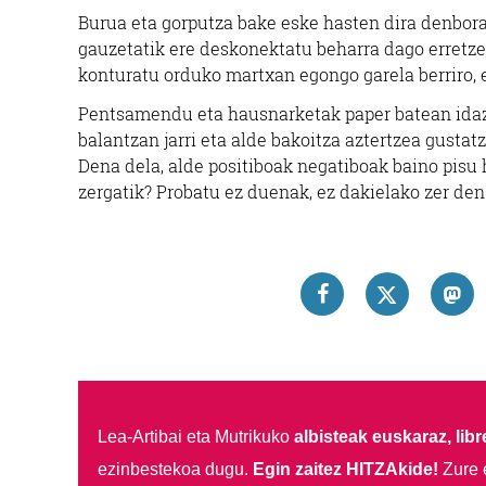
Burua eta gorputza bake eske hasten dira denbor
gauzetatik ere deskonektatu beharra dago erretzea
konturatu orduko martxan egongo garela berriro, 
Pentsamendu eta hausnarketak paper batean idazt
balantzan jarri eta alde bakoitza aztertzea gustat
Dena dela, alde positiboak negatiboak baino pisu
zergatik? Probatu ez duenak, ez dakielako zer den
Lea-Artibai eta Mutrikuko
albisteak euskaraz, libre
ezinbestekoa dugu.
Egin zaitez HITZAkide!
Zure 