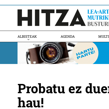
ALBISTEAK
AGENDA
MULT
Probatu ez due
hau!