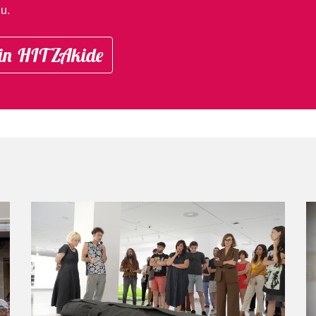
u.
in HITZAkide