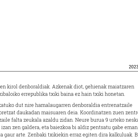
202
ken kirol denboraldiak. Azkenak diot, gehienak maiatzaren
ibaloiko errepublika txiki baina ez hain txiki honetan.
katuko dut nire hamalaugarren denboraldia entrenatzaile
toretzat daukadan maisuaren deia. Koordinatzen zuen zent
aile falta zeukala azaldu zidan. Neure burua 9 urteko nesk
izan zen galdera, eta baiezkoa bi aldiz pentsatu gabe eman
gaur arte. Zenbaki txikiekin erraz egiten dira kalkuluak. B