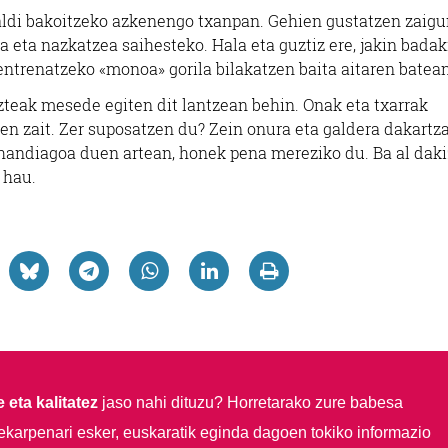
aldi bakoitzeko azkenengo txanpan. Gehien gustatzen zaig
 eta nazkatzea saihesteko. Hala eta guztiz ere, jakin badak
entrenatzeko «monoa» gorila bilakatzen baita aitaren batean
eak mesede egiten dit lantzean behin. Onak eta txarrak
zen zait. Zer suposatzen du? Zein onura eta galdera dakartz
 handiagoa duen artean, honek pena mereziko du. Ba al dak
 hau.
 eta kalitatez
jaso nahi dituzu?
Horretarako zure babesa
ekarpenari esker, euskaratik eginda dagoen tokiko informazio