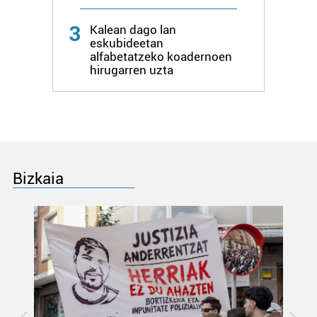
3
Kalean dago lan
eskubideetan
alfabetatzeko koadernoen
hirugarren uzta
Bizkaia