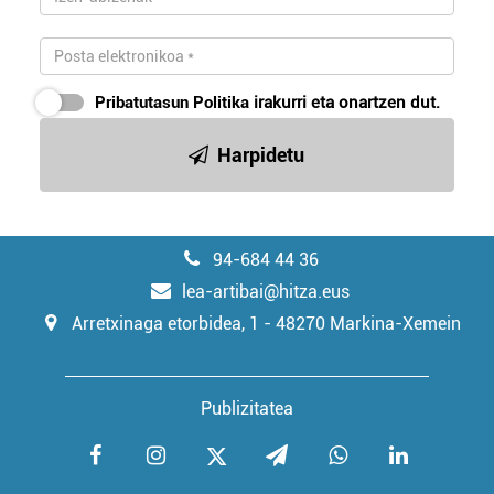
Pribatutasun Politika
irakurri eta onartzen dut.
Harpidetu
94-684 44 36
lea-artibai@hitza.eus
Arretxinaga etorbidea, 1 - 48270 Markina-Xemein
Publizitatea