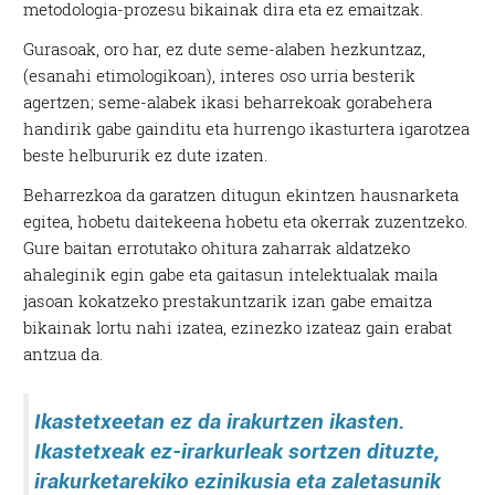
metodologia-prozesu bikainak dira eta ez emaitzak.
Gurasoak, oro har, ez dute seme-alaben hezkuntzaz,
(esanahi etimologikoan), interes oso urria besterik
agertzen; seme-alabek ikasi beharrekoak gorabehera
handirik gabe gainditu eta hurrengo ikasturtera igarotzea
beste helbururik ez dute izaten.
Beharrezkoa da garatzen ditugun ekintzen hausnarketa
egitea, hobetu daitekeena hobetu eta okerrak zuzentzeko.
Gure baitan errotutako ohitura zaharrak aldatzeko
ahaleginik egin gabe eta gaitasun intelektualak maila
jasoan kokatzeko prestakuntzarik izan gabe emaitza
bikainak lortu nahi izatea, ezinezko izateaz gain erabat
antzua da.
Ikastetxeetan ez da irakurtzen ikasten.
Ikastetxeak ez-irarkurleak sortzen dituzte,
irakurketarekiko ezinikusia eta zaletasunik