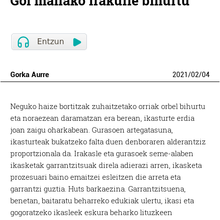
Goi mailako irakurle bihurtu
Gorka Aurre
2021
/
02
/
04
Neguko haize bortitzak zuhaitzetako orriak orbel bihurtu
eta noraezean daramatzan era berean, ikasturte erdia
joan zaigu oharkabean. Gurasoen artegatasuna,
ikasturteak bukatzeko falta duen denboraren alderantziz
proportzionala da. Irakasle eta gurasoek seme-alaben
ikasketak garrantzitsuak direla adierazi arren, ikasketa
prozesuari baino emaitzei esleitzen die arreta eta
garrantzi guztia. Huts barkaezina. Garrantzitsuena,
benetan, baitaratu beharreko edukiak ulertu, ikasi eta
gogoratzeko ikasleek eskura beharko lituzkeen