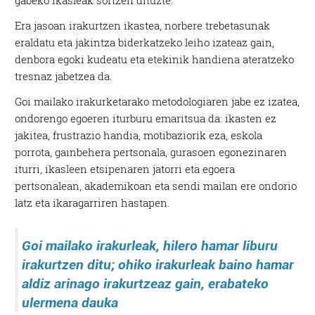
gabeko ikasleak sortzen dituzte.
Era jasoan irakurtzen ikastea, norbere trebetasunak
eraldatu eta jakintza biderkatzeko leiho izateaz gain,
denbora egoki kudeatu eta etekinik handiena ateratzeko
tresnaz jabetzea da.
Goi mailako irakurketarako metodologiaren jabe ez izatea,
ondorengo egoeren iturburu emaritsua da: ikasten ez
jakitea, frustrazio handia, motibaziorik eza, eskola
porrota, gainbehera pertsonala, gurasoen egonezinaren
iturri, ikasleen etsipenaren jatorri eta egoera
pertsonalean, akademikoan eta sendi mailan ere ondorio
latz eta ikaragarriren hastapen.
Goi mailako irakurleak, hilero hamar liburu
irakurtzen ditu; ohiko irakurleak baino hamar
aldiz arinago irakurtzeaz gain, erabateko
ulermena dauka