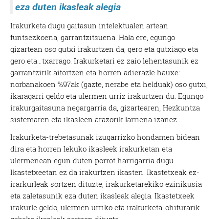
eza duten ikasleak alegia
Irakurketa dugu gaitasun intelektualen artean
funtsezkoena, garrantzitsuena. Hala ere, egungo
gizartean oso gutxi irakurtzen da; gero eta gutxiago eta
gero eta…txarrago. Irakurketari ez zaio lehentasunik ez
garrantzirik aitortzen eta horren adierazle hauxe:
norbanakoen %97ak (gazte, nerabe eta helduak) oso gutxi,
ikaragarri geldo eta ulermen urriz irakurtzen du. Egungo
irakurgaitasuna negargarria da, gizartearen, Hezkuntza
sistemaren eta ikasleen arazorik larriena izanez.
Irakurketa-trebetasunak izugarrizko hondamen bidean
dira eta horren lekuko ikasleek irakurketan eta
ulermenean egun duten porrot harrigarria dugu.
Ikastetxeetan ez da irakurtzen ikasten. Ikastetxeak ez-
irarkurleak sortzen dituzte, irakurketarekiko ezinikusia
eta zaletasunik eza duten ikasleak alegia. Ikastetxeek
irakurle geldo, ulermen urriko eta irakurketa-ohiturarik