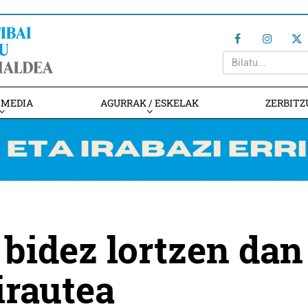
IMEDIA
AGURRAK / ESKELAK
ZERBITZ
bidez lortzen dan
irautea