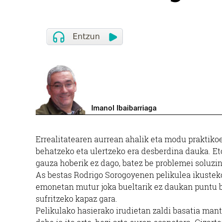
Imanol Ibaibarriaga
Errealitatearen aurrean ahalik eta modu praktiko
behatzeko eta ulertzeko era desberdina dauka. Et
gauza hoberik ez dago, batez be problemei soluzi
As bestas Rodrigo Sorogoyenen pelikulea ikusteko 
emonetan mutur joka bueltarik ez daukan puntu ba
sufritzeko kapaz gara.
Pelikulako hasierako irudietan zaldi basatia mant