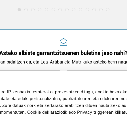
Asteko albiste garrantzitsuenen buletina jaso nahi
an bidaltzen da, eta Lea-Artibai eta Mutrikuko asteko berri nagu
n Politika
irakurri eta onartzen dut.
ure IP zenbakia, esaterako, prozesatzen ditugu, cookie bezalako
H
itate eta eduki pertsonalizatua, publizitatearen eta edukiaren ne
. Zure datuak nork eta zertarako erabiltzen dituen hautatzeko a
omentutan, Cookie deklaraziotik edo Privacy triggerean klikat
Publizitatea