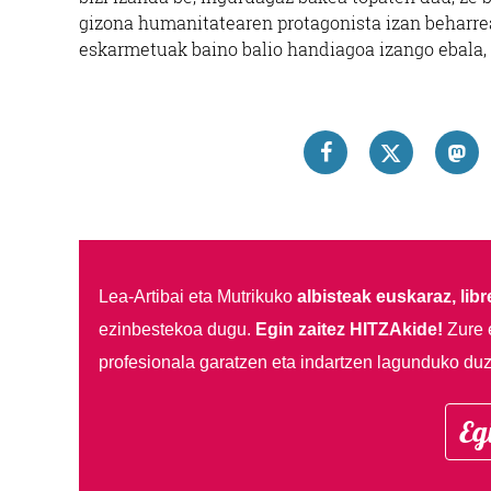
gizona humanitatearen protagonista izan beharre
eskarmetuak baino balio handiagoa izango ebala,
Lea-Artibai eta Mutrikuko
albisteak euskaraz, libre
ezinbestekoa dugu.
Egin zaitez HITZAkide!
Zure 
profesionala garatzen eta indartzen lagunduko duz
Eg