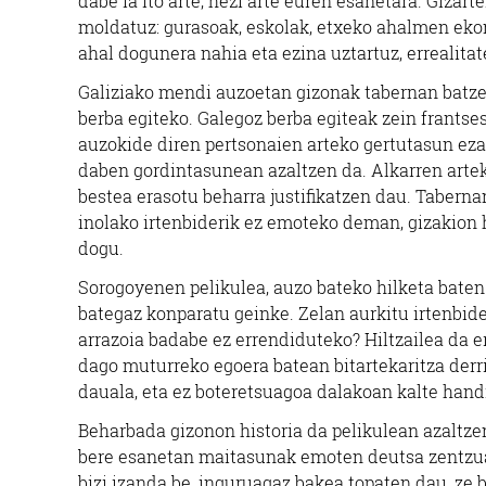
dabe ia ito arte, hezi arte euren esanetara. Giza
moldatuz: gurasoak, eskolak, etxeko ahalmen eko
ahal dogunera nahia eta ezina uztartuz, errealitat
Galiziako mendi auzoetan gizonak tabernan batzen
berba egiteko. Galegoz berba egiteak zein frantse
auzokide diren pertsonaien arteko gertutasun eza, 
daben gordintasunean azaltzen da. Alkarren artek
bestea erasotu beharra justifikatzen dau. Tabernan
inolako irtenbiderik ez emoteko deman, gizakion h
dogu.
Sorogoyenen pelikulea, auzo bateko hilketa baten 
bategaz konparatu geinke. Zelan aurkitu irtenbide
arrazoia badabe ez errendiduteko? Hiltzailea da e
dago muturreko egoera batean bitartekaritza derri
dauala, eta ez boteretsuagoa dalakoan kalte hand
Beharbada gizonon historia da pelikulean azaltz
bere esanetan maitasunak emoten deutsa zentzua 
bizi izanda be, inguruagaz bakea topaten dau, ze 