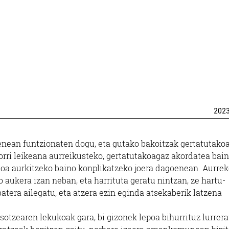
202
enean funtzionaten dogu, eta gutako bakoitzak gertatutako
orri leikeana aurreikusteko, gertatutakoagaz akordatea bai
noa aurkitzeko baino konplikatzeko joera dagoenean. Aurre
aukera izan neban, eta harrituta geratu nintzan, ze hartu-
tera ailegatu, eta atzera ezin eginda atsekaberik latzena
sotzearen lekukoak gara, bi gizonek lepoa bihurrituz lurrer