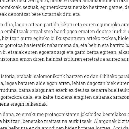
rteratzeak hezitzen gaitu, norbere izaera amankomunean bizi
nomikoak, sexuak, egunerokotasunerako hezitzen gaitue, d
eak denontzat bere uztarriak ditu eta.
 dira, lagun artean partida jokatu eta euren eguneroko ara
sa erabiltzeak errealismo handiagoa ematen deutse irudiei 
bizitzari aurre egiteko bi ikuspunturen arteko txokea, biol
o gorrotoa hasieratik nabarmena da, eta behin eta barriro b
 bi etsaiak euren egoeraz argi eta garbi berba egitean, alkar
istorian emon diren hainbat istiluren erretratua aurrez aur
istoria, erabaki salomonikorik hartzen ez dan Bibliako para
a, legea bataren alde egon arren, lehian dagozan biek eure
rruduna, baina alargunari ezerk ez deutsa senarra bueltauko
gorrezkoa dala, eta kalte txikiena eragiten dauanak arrazoi
iena eragin leikeanak.
en dana, ze emakume protagonistaren jokabidea bestelakoa 
bizitzari, benetako maitasuna aurkitzeak. Alargunak bizit
bere helburua ez da argudioen bidez boterea lortzea. Argi d