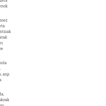
tzera
enok
zoez
eta
entziak
atak
ri
re
bola
n
, argi
a
da,
akoak
ago