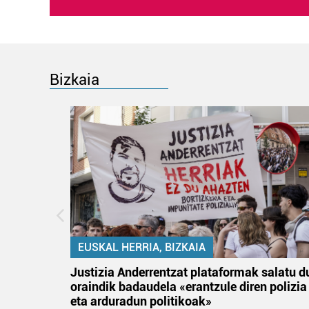
Bizkaia
EUSKAL HERRIA, BIZKAIA
tik
Justizia Anderrentzat plataformak salatu d
 gizon
oraindik badaudela «erantzule diren polizia
eta arduradun politikoak»