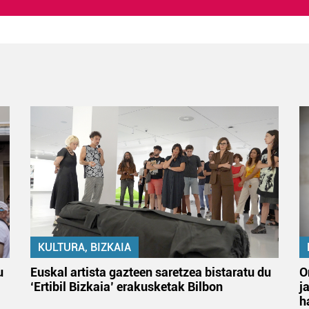
KULTURA, BIZKAIA
u
Euskal artista gazteen saretzea bistaratu du
O
‘Ertibil Bizkaia’ erakusketak Bilbon
j
h