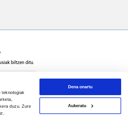
?
siak biltzen ditu.
Dena onartu
 teknologiak
arpidetu
urketa,
Aukeratu
ukera duzu. Zure
uz.
Argitalpen politika
Aniztasun politika