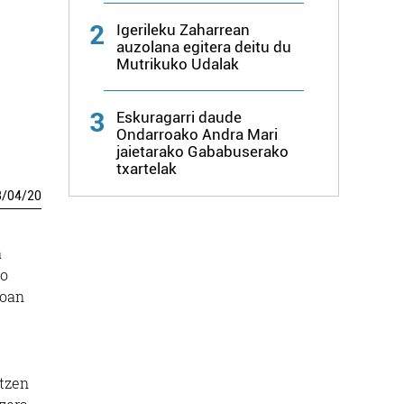
2
Igerileku Zaharrean
auzolana egitera deitu du
Mutrikuko Udalak
3
Eskuragarri daude
Ondarroako Andra Mari
jaietarako Gababuserako
txartelak
3
/
04
/
20
a
no
koan
atzen