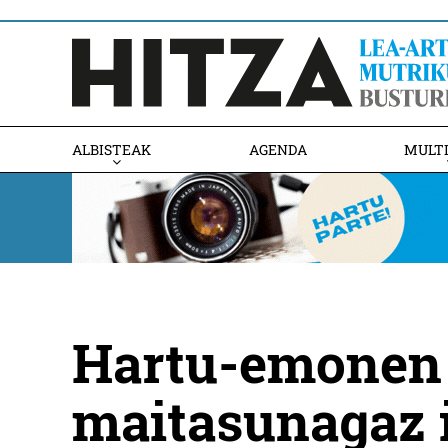
ALBISTEAK
AGENDA
MULT
Hartu-emonen 
maitasunagaz 