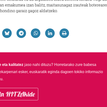
an emakumea izan balitz, maitasunagaz irauteak botereare
 hondino garaiz gagoz aldatzeko.
 eta kalitatez
jaso nahi dituzu?
Horretarako zure babesa
ekarpenari esker, euskaratik eginda dagoen tokiko informazio
u.
in HITZAkide