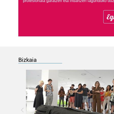
profesionala garatzen eta indartzen lagunduko duz
Eg
Bizkaia