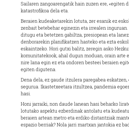
Sailaren zangoarengatik hain zuzen ere, «egiten 
katastrofikoa dela eta.
Beraien kudeaketarekin lotuta, zer esanik ez eskol
zenbait betebehar eginezin eta irrealen inguruan
ditugu eta betetzen gabiltza, presiopean eta lanez
denborarekin planifikatzen hasteko eta ezta eskol
eskaintzeko. Hori gutxi balitz, zeregin asko Hezku
komunitatekook, ahal dugun moduan, orain arte eg
nire lana egin ez eta ondoren besteei beraien egitek
egiten digutena.
Dena dela, ez gaude itzulera paregabea eskatzen, 
segurua. Ikastetxeetara itzultzea, pandemia egoer
hasi.
Honi jarraiki, non daude lanean hasi beharko lir
lotutako aspektu ezberdinak antolatu eta kudeatu
beraien artean metro eta erdiko distantziak mant
espazio berriak? Nola jarri martxan jantokia ez b