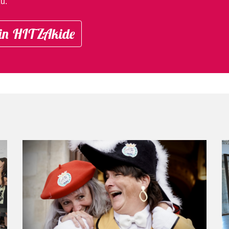
u.
in HITZAkide