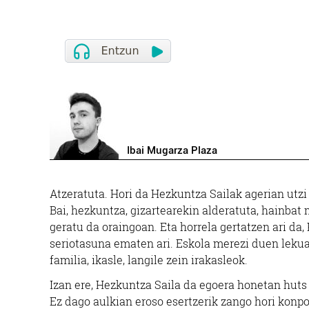
Ibai Mugarza Plaza
Atzeratuta. Hori da Hezkuntza Sailak agerian ut
Bai, hezkuntza, gizartearekin alderatuta, hainbat
geratu da oraingoan. Eta horrela gertatzen ari da,
seriotasuna ematen ari. Eskola merezi duen lekuan
familia, ikasle, langile zein irakasleok.
Izan ere, Hezkuntza Saila da egoera honetan huts
Ez dago aulkian eroso esertzerik zango hori konp