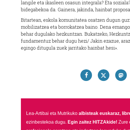
langile eta ikasleen osasun integrala? Eta sozial
bidegabekoa da. Gainera, jakinda, hainbat proposa
Bitartean, eskola komunitatea osatzen dugun guzti
mobilizatzea eta borrokatzea baino. Dena emango d
behar dugulako hezkuntzan. Bukatzeko, Hezkuntza
fundamentuz behar dugu hezi/ Jakin ezazue, arazo
egingo ditugula zuek jarritako hainbat hesi».
Lea-Artibai eta Mutrikuko
albisteak euskaraz, libre
ezinbestekoa dugu.
Egin zaitez HITZAkide!
Zure 