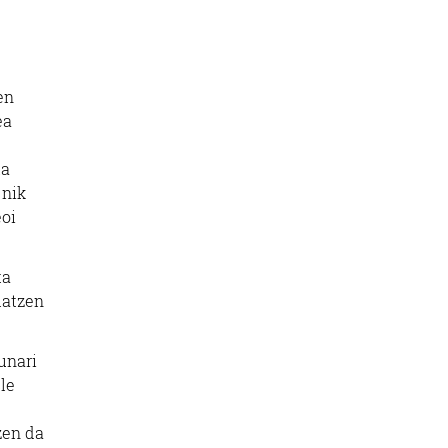
en
ea
la
 nik
eoi
ta
latzen
unari
le
e
zen da