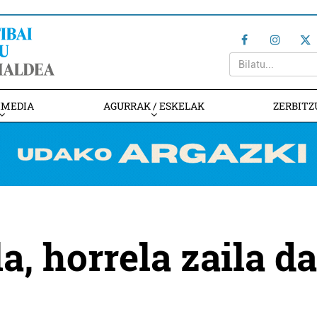
IMEDIA
AGURRAK / ESKELAK
ZERBITZ
, horrela zaila da