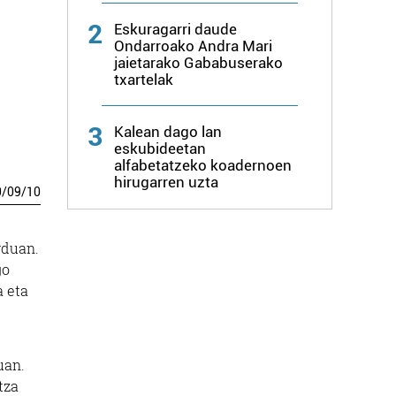
2
Eskuragarri daude
Ondarroako Andra Mari
jaietarako Gababuserako
txartelak
3
Kalean dago lan
eskubideetan
alfabetatzeko koadernoen
hirugarren uzta
0
/
09
/
10
rduan.
go
a eta
uan.
tza