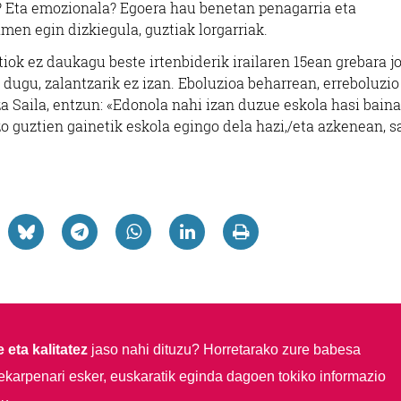
a? Eta emozionala? Egoera hau benetan penagarria eta
men egin dizkiegula, guztiak lorgarriak.
ok ez daukagu beste irtenbiderik irailaren 15ean grebara jo
ugu, zalantzarik ez izan. Eboluzioa beharrean, erreboluzio
 Saila, entzun: «Edonola nahi izan duzue eskola hasi bain
 guztien gainetik eskola egingo dela hazi,/eta azkenean, s
 eta kalitatez
jaso nahi dituzu?
Horretarako zure babesa
ekarpenari esker, euskaratik eginda dagoen tokiko informazio