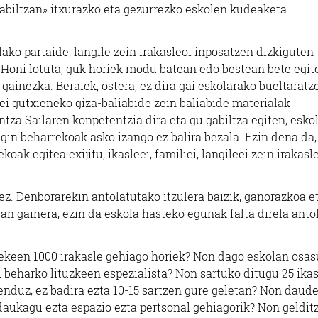
dabiltzan» itxurazko eta gezurrezko eskolen kudeaketa
ako partaide, langile zein irakasleoi inposatzen dizkiguten
. Honi lotuta, guk horiek modu batean edo bestean bete egit
 gainezka. Beraiek, ostera, ez dira gai eskolarako bueltaratz
ei gutxieneko giza-baliabide zein baliabide materialak
ntza Sailaren konpetentzia dira eta gu gabiltza egiten, esko
in beharrekoak asko izango ez balira bezala. Ezin dena da,
oak egitea exijitu, ikasleei, familiei, langileei zein irakasl
ez. Denborarekin antolatutako itzulera baizik, ganorazkoa e
an gainera, ezin da eskola hasteko egunak falta direla anto
atekeen 1000 irakasle gehiago horiek? Non dago eskolan osas
 beharko lituzkeen espezialista? Non sartuko ditugu 25 ikas
enduz, ez badira ezta 10-15 sartzen gure geletan? Non daud
adaukagu ezta espazio ezta pertsonal gehiagorik? Non geldit