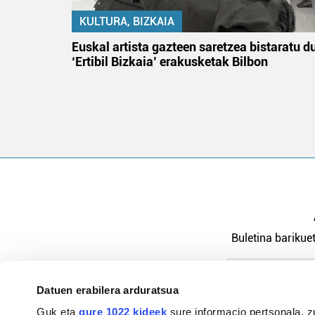
KULTURA, BIZKAIA
tik
Euskal artista gazteen saretzea bistaratu d
 gizon
‘Ertibil Bizkaia’ erakusketak Bilbon
Buletina barikuet
Datuen erabilera arduratsua
Pribatutasu
Guk eta
gure 1022 kideek
sure informacio pertsonala, z