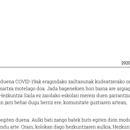
202
zi duena COVID-19ak eragindako zailtasunak kudeatzerako o
 martxa motelago doa. Jada bagenekien hori baina are argia
 Hezkuntza Saila ez zaiolako eskolari merezi duen garrantzi
 jarri behar dugu berriz ere, komunitate guztiaren artean,
 egiten duena. Aulki bati zango batek huts egiten dion mod
ondu arte. Orain, kolokan dago hezkuntzaren aulkia, Hezkun