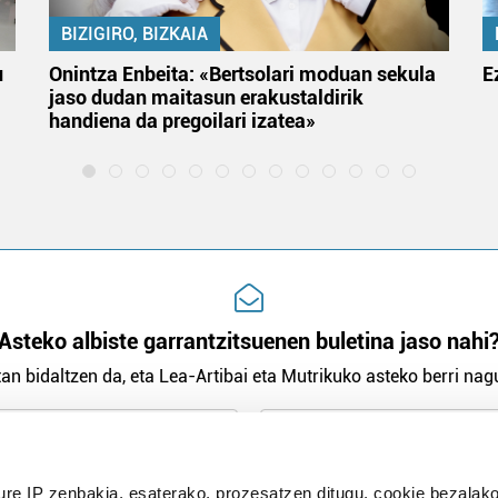
BIZIGIRO, BIZKAIA
u
Onintza Enbeita: «Bertsolari moduan sekula
E
jaso dudan maitasun erakustaldirik
handiena da pregoilari izatea»
Asteko albiste garrantzitsuenen buletina jaso nahi
an bidaltzen da, eta Lea-Artibai eta Mutrikuko asteko berri nagu
n Politika
irakurri eta onartzen dut.
ure IP zenbakia, esaterako, prozesatzen ditugu, cookie bezalako
H