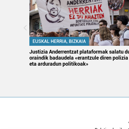
EUSKAL HERRIA, BIZKAIA
an
Justizia Anderrentzat plataformak salatu d
oraindik badaudela «erantzule diren polizia
eta arduradun politikoak»