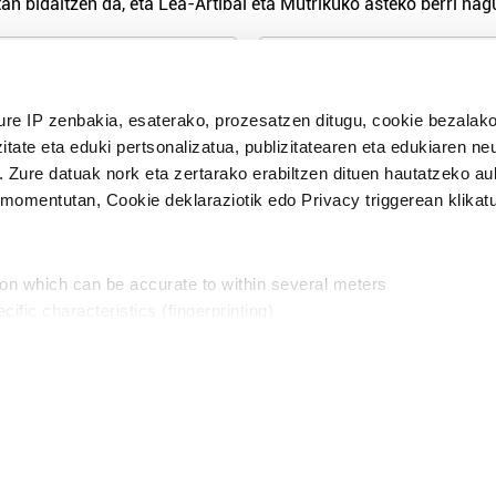
an bidaltzen da, eta Lea-Artibai eta Mutrikuko asteko berri nagu
n Politika
irakurri eta onartzen dut.
H
ure IP zenbakia, esaterako, prozesatzen ditugu, cookie bezalako
itate eta eduki pertsonalizatua, publizitatearen eta edukiaren ne
. Zure datuak nork eta zertarako erabiltzen dituen hautatzeko a
omentutan, Cookie deklaraziotik edo Privacy triggerean klikat
Publizitatea
ion which can be accurate to within several meters
in
cific characteristics (fingerprinting)
d and set your preferences in the
details section
.
aratik, modu librean kontatzea da gure eginkizuna. Horret
intzoena da HITZAkide egitea.
n ditugu, zure IP zenbakia, besteak beste, teknologia erabiliz,
Babesleak:
, iragarkiak eta edukia neurtzeko, jendeari buruzko informazioa b
abiltzen dituen hauta dezakezu.