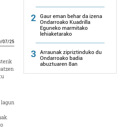
2
Gaur eman behar da izena
Ondarroako Kuadrilla
Eguneko marmitako
lehiaketarako
9
/
07
/
25
3
Arraunak zipriztinduko du
Ondarroako badia
terik
abuztuaren 8an
satzen
tu
e lagun
nak.
ko