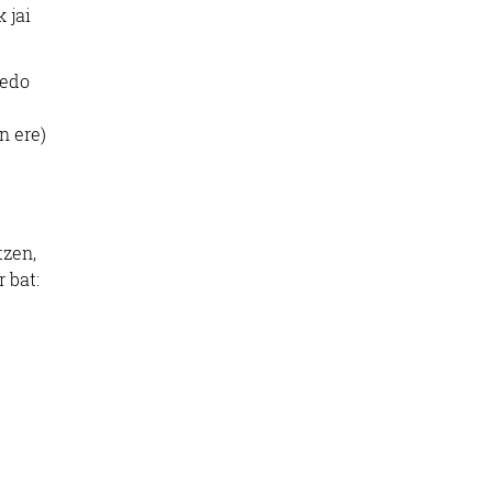
 jai
 edo
n ere)
tzen,
 bat: