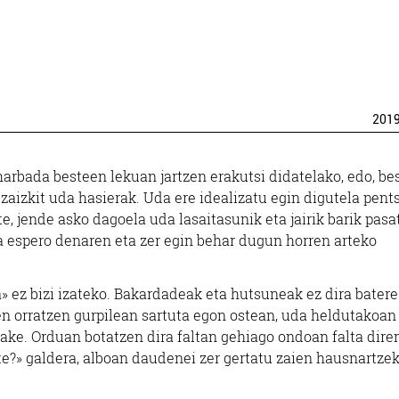
201
arbada besteen lekuan jartzen erakutsi didatelako, edo, bes
 zaizkit uda hasierak. Uda ere idealizatu egin digutela pent
rte, jende asko dagoela uda lasaitasunik eta jairik barik pasa
ea espero denaren eta zer egin behar dugun horren arteko
» ez bizi izateko. Bakardadeak eta hutsuneak ez dira bater
en orratzen gurpilean sartuta egon ostean, uda heldutakoan
zake. Orduan botatzen dira faltan gehiago ondoan falta dire
te?» galdera, alboan daudenei zer gertatu zaien hausnartze