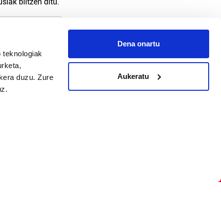
siak biltzen ditu.
Dena onartu
arpidetu
 teknologiak
urketa,
Aukeratu
ukera duzu. Zure
uz.
Argitalpen politika
Aniztasun politika
Pribatutasun politika
Cookieak
arako zure ekarpena
 cookieak
iltzeko eta