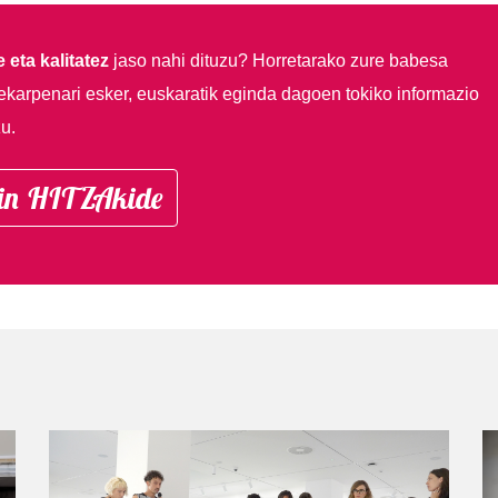
 eta kalitatez
jaso nahi dituzu?
Horretarako zure babesa
ekarpenari esker, euskaratik eginda dagoen tokiko informazio
u.
in HITZAkide