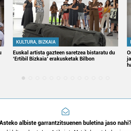
KULTURA, BIZKAIA
u
Euskal artista gazteen saretzea bistaratu du
O
‘Ertibil Bizkaia’ erakusketak Bilbon
j
h
Asteko albiste garrantzitsuenen buletina jaso nahi