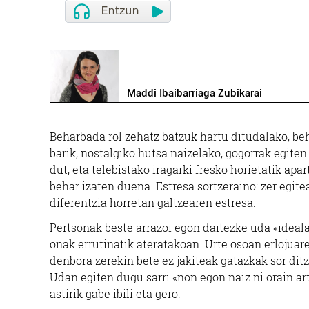
Maddi Ibaibarriaga Zubikarai
Beharbada rol zehatz batzuk hartu ditudalako, beh
barik, nostalgiko hutsa naizelako, gogorrak egiten
dut, eta telebistako iragarki fresko horietatik apa
behar izaten duena. Estresa sortzeraino: zer egit
diferentzia horretan galtzearen estresa.
Pertsonak beste arrazoi egon daitezke uda «ideala
onak errutinatik ateratakoan. Urte osoan erlojuar
denbora zerekin bete ez jakiteak gatazkak sor dit
Udan egiten dugu sarri «non egon naiz ni orain ar
astirik gabe ibili eta gero.