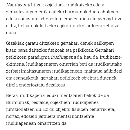
Nahitasuna
hitzak objektuak irudikatzeko edota
zerbaitez aipamenik egiteko burmuinak duen ahalmen
edota gaitasuna adieraztera ematen digu eta
asmoa
hitza,
aldiz, helburuak lortzeko egikaritutako jarduera zehatza
dugu.
Gizakiak garatu ditzakeen gertakari denek sailkapen
bitan bana daitezke: fisikoak eta psikikoak. Gertakari
psikikoen paradigma
irudikapena
da, hau da, irudikatze-
ekimena. Irudikapenaren oinarrian beti da irudikatutako
zerbait [maitasunaren irudikapenean, maitatua adibidez]
eta esandakotik, gertakari psikikoek objektua dutenek
direla ondorioztatu dezakegu.
Beraz, irudikapena, eduki mentalaren baliokide da.
Burmuinak, bestalde, objektuen irudikapenez
funtzionatzen du. Ez du objektu fisikoen beharrik eta,
hortaz, edozein jarduera mental kontziente
irudikapenean oinarritzen da.