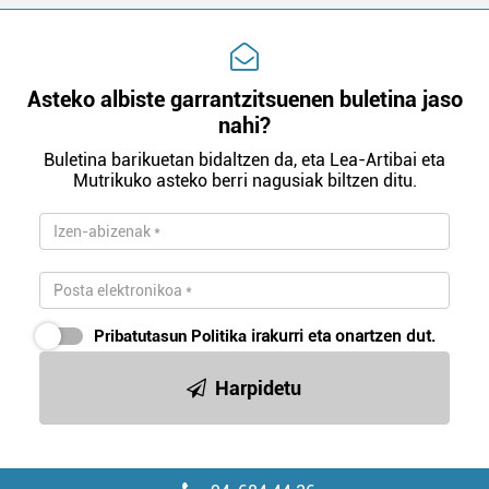
Asteko albiste garrantzitsuenen buletina jaso
nahi?
Buletina barikuetan bidaltzen da, eta Lea-Artibai eta
Mutrikuko asteko berri nagusiak biltzen ditu.
Pribatutasun Politika
irakurri eta onartzen dut.
Harpidetu