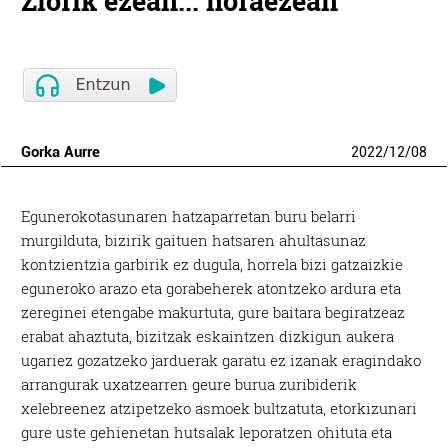
Ziorik ezean... noraezean
Gorka Aurre
2022
/
12
/
08
Egunerokotasunaren hatzaparretan buru belarri
murgilduta, bizirik gaituen hatsaren ahultasunaz
kontzientzia garbirik ez dugula, horrela bizi gatzaizkie
eguneroko arazo eta gorabeherek atontzeko ardura eta
zereginei etengabe makurtuta, gure baitara begiratzeaz
erabat ahaztuta, bizitzak eskaintzen dizkigun aukera
ugariez gozatzeko jarduerak garatu ez izanak eragindako
arrangurak uxatzearren geure burua zuribiderik
xelebreenez atzipetzeko asmoek bultzatuta, etorkizunari
gure uste gehienetan hutsalak leporatzen ohituta eta