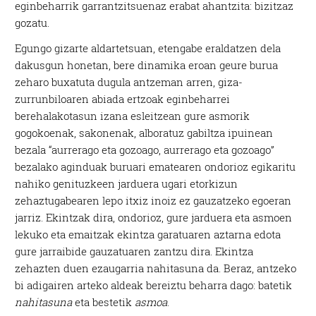
eginbeharrik garrantzitsuenaz erabat ahantzita: bizitzaz
gozatu.
Egungo gizarte aldartetsuan, etengabe eraldatzen dela
dakusgun honetan, bere dinamika eroan geure burua
zeharo buxatuta dugula antzeman arren, giza-
zurrunbiloaren abiada ertzoak eginbeharrei
berehalakotasun izana esleitzean gure asmorik
gogokoenak, sakonenak, alboratuz gabiltza ipuinean
bezala “aurrerago eta gozoago, aurrerago eta gozoago”
bezalako aginduak buruari ematearen ondorioz egikaritu
nahiko genituzkeen jarduera ugari etorkizun
zehaztugabearen lepo itxiz inoiz ez gauzatzeko egoeran
jarriz. Ekintzak dira, ondorioz, gure jarduera eta asmoen
lekuko eta emaitzak ekintza garatuaren aztarna edota
gure jarraibide gauzatuaren zantzu dira. Ekintza
zehazten duen ezaugarria nahitasuna da. Beraz, antzeko
bi adigairen arteko aldeak bereiztu beharra dago: batetik
nahitasuna
eta bestetik
asmoa
.