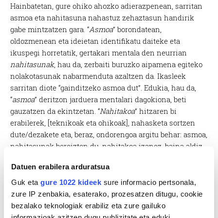
Hainbatetan, gure ohiko ahozko adierazpenean, sarritan
asmoa eta nahitasuna nahastuz zehaztasun handirik
gabe mintzatzen gara. “
Asmoa
” borondatean,
oldozmenean eta ideietan identifikatu daiteke eta
ikuspegi horretatik, gertakari mentala den neurrian
nahitasunak
, hau da, zerbaiti buruzko aipamena egiteko
nolakotasunak nabarmenduta azaltzen da. Ikasleek
sarritan diote “gainditzeko asmoa dut”. Edukia, hau da,
“
asmoa
” deritzon jarduera mentalari dagokiona, beti
gauzatzen da ekintzetan. “
Nahitakoa
” hitzaren bi
erabilerek, [teknikoak eta ohikoak], nahasketa sortzen
dute/dezakete eta, beraz, ondorengoa argitu behar: asmoa,
nahitasunak bereizten du, nahitakoa izanez, baina aldiz
nahitakoa
den orok
ez du zertan asmorik izan behar
.
Datuen erabilera arduratsua
Asmoa
ez da ekintzari dagokion zerbait, ekintzaren
Guk eta
gure 1022 kideek
sure informacio pertsonala,
egileari dagokiona baino, bere unibertso mentalari, eta
zure IP zenbakia, esaterako, prozesatzen ditugu, cookie
begiraleari besterik ez dagokio antzematen dituen
bezalako teknologiak erabiliz eta zure gailuko
jarduerei ekintza izaera aitortu edo ez aitortzea, horrela
informazioak azitzen dugu publizitate eta eduki