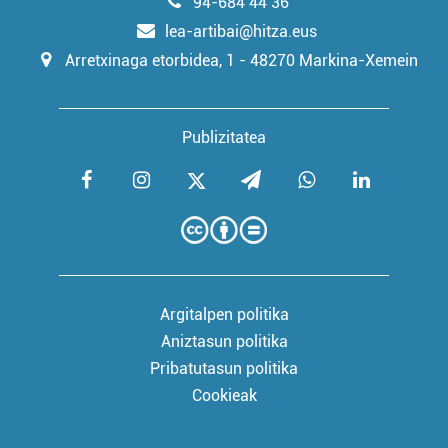
94-684 44 36
lea-artibai@hitza.eus
Arretxinaga etorbidea, 1 - 48270 Markina-Xemein
Publizitatea
Argitalpen politika
Aniztasun politika
Pribatutasun politika
Cookieak