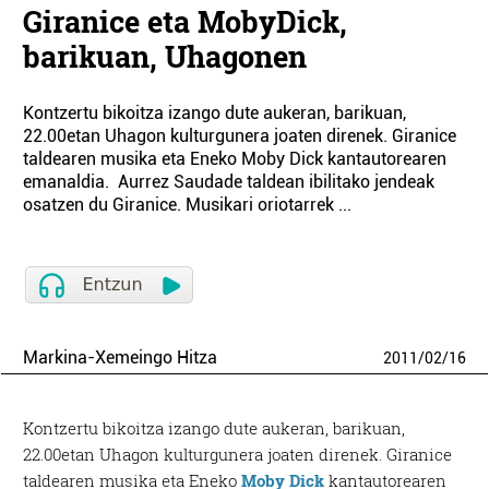
Giranice eta MobyDick,
barikuan, Uhagonen
Kontzertu bikoitza izango dute aukeran, barikuan,
22.00etan Uhagon kulturgunera joaten direnek. Giranice
taldearen musika eta Eneko Moby Dick kantautorearen
emanaldia. Aurrez Saudade taldean ibilitako jendeak
osatzen du Giranice. Musikari oriotarrek ...
Markina-Xemeingo Hitza
2011
/
02
/
16
Kontzertu bikoitza izango dute aukeran, barikuan,
22.00etan Uhagon kulturgunera joaten direnek. Giranice
taldearen musika eta Eneko
Moby Dick
kantautorearen