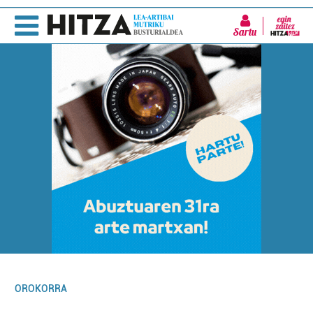
Sartu
OROKORRA