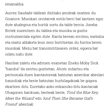
emanaldia.
Aurrez Saudade taldean ibilitako jendeak osatzen du
Giranice. Musikari oriotarrek estilo berri bat lantzen egin
dute ahalegina eta hortik sortu da talde berria. Joseba
Britek zuzentzen du taldea eta musika ia guztiz
instrumentala egiten dute. Kanta berean erritmo, melodia
eta matiz aldaketa leun zein bortitzetan du funtsa beren
musikak. Mezu bat transmititzearen ordez, egoera bat
islatu nahi dute.
Hainbat zaletu eta adituen esanetan Eneko Moby Dick
“handia” da zentsu guztietan. Ahots indartsu eta
pertsonala duen kantautoreak batzutan amerikar abeslari
haundiak eta beste batzutan hurbilagokoak be gogora
ekartzen ditu. Euretako asko eskainiko ditu kantariak
Uhagonen barikuan, besteak beste,
‘Find the Blue Key,
Meet the Wizard’
edo
‘And Then She Became God’s
Friend’ abestiak.