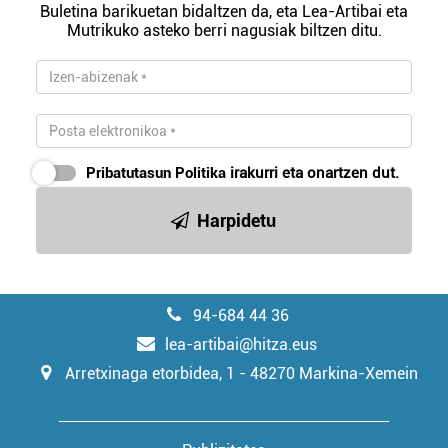
Buletina barikuetan bidaltzen da, eta Lea-Artibai eta
Mutrikuko asteko berri nagusiak biltzen ditu.
Pribatutasun Politika
irakurri eta onartzen dut.
Harpidetu
94-684 44 36
lea-artibai@hitza.eus
Arretxinaga etorbidea, 1 - 48270 Markina-Xemein