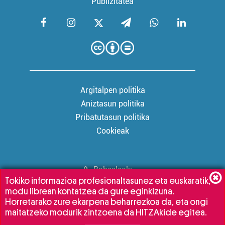
Publizitatea
Argitalpen politika
Aniztasun politika
Pribatutasun politika
Cookieak
Babesleak:
Tokiko informazioa profesionaltasunez eta euskaratik,
modu librean kontatzea da gure eginkizuna.
Horretarako zure ekarpena beharrezkoa da, eta ongi
maitatzeko modurik zintzoena da HITZAkide egitea.