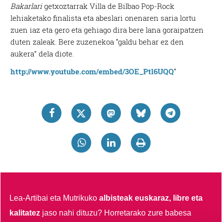
Bakarlari
getxoztarrak Villa de Bilbao Pop-Rock
lehiaketako finalista eta abeslari onenaren saria lortu
zuen iaz eta gero eta gehiago dira bere lana goraipatzen
duten zaleak. Bere zuzenekoa “galdu behar ez den
aukera” dela diote.
http://www.youtube.com/embed/3OE_Ptl6UQQ
“
Lea-Artibai eta Mutrikuko
albisteak euskaraz, libre eta
kalitatez
jaso nahi dituzu?
Horretarako zure babesa