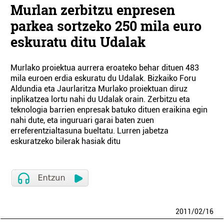
Murlan zerbitzu enpresen
parkea sortzeko 250 mila euro
eskuratu ditu Udalak
Murlako proiektua aurrera eroateko behar dituen 483
mila euroen erdia eskuratu du Udalak. Bizkaiko Foru
Aldundia eta Jaurlaritza Murlako proiektuan diruz
inplikatzea lortu nahi du Udalak orain. Zerbitzu eta
teknologia barrien enpresak batuko dituen eraikina egin
nahi dute, eta inguruari garai baten zuen
erreferentzialtasuna bueltatu. Lurren jabetza
eskuratzeko bilerak hasiak ditu
2011
/
02
/
16