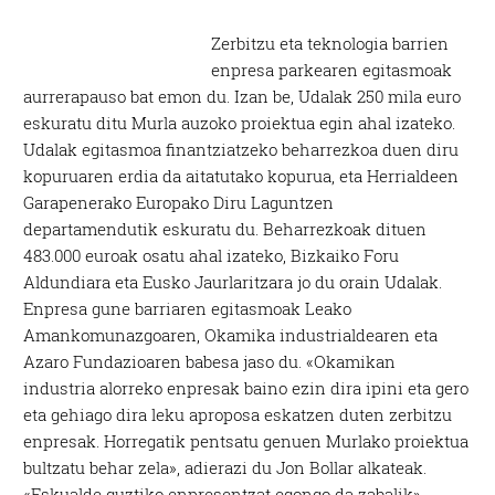
Zerbitzu eta teknologia barrien
enpresa parkearen egitasmoak
aurrerapauso bat emon du. Izan be, Udalak 250 mila euro
eskuratu ditu Murla auzoko proiektua egin ahal izateko.
Udalak egitasmoa finantziatzeko beharrezkoa duen diru
kopuruaren erdia da aitatutako kopurua, eta Herrialdeen
Garapenerako Europako Diru Laguntzen
departamendutik eskuratu du. Beharrezkoak dituen
483.000 euroak osatu ahal izateko, Bizkaiko Foru
Aldundiara eta Eusko Jaurlaritzara jo du orain Udalak.
Enpresa gune barriaren egitasmoak Leako
Amankomunazgoaren, Okamika industrialdearen eta
Azaro Fundazioaren babesa jaso du. «Okamikan
industria alorreko enpresak baino ezin dira ipini eta gero
eta gehiago dira leku aproposa eskatzen duten zerbitzu
enpresak. Horregatik pentsatu genuen Murlako proiektua
bultzatu behar zela», adierazi du Jon Bollar alkateak.
«Eskualde guztiko enpresentzat egongo da zabalik»,