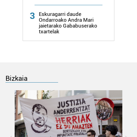
datuen atalean. Edozein unetan alda edo ken dezakezu
3
zure baimena Cookieen adierazpenean.
Eskuragarri daude
Ondarroako Andra Mari
jaietarako Gababuserako
Webgune honek cookie propioak eta hirugarrenen cookie-
txartelak
fitxategiak erabiltzen ditu. Zure esperientzia eta
zerbitzuak hobetzeko asmoz, cookie teknologiaz
baliatzen gara. Ohar hau onartuz gero, teknologia hori
erabiltzeko baimen esplizitua ematen diguzu.
Gehiago
irakurri
Bizkaia