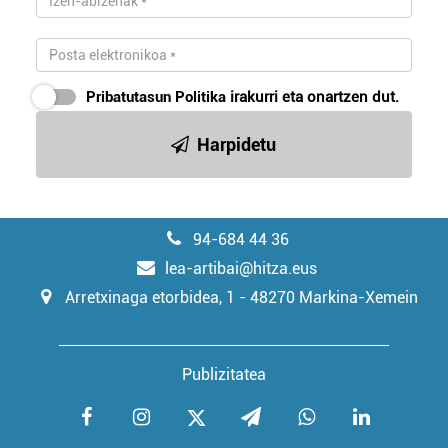
Pribatutasun Politika
irakurri eta onartzen dut.
Harpidetu
94-684 44 36
lea-artibai@hitza.eus
Arretxinaga etorbidea, 1 - 48270 Markina-Xemein
Publizitatea