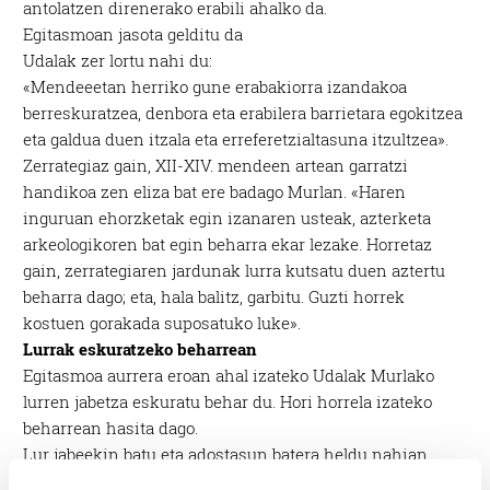
antolatzen direnerako erabili ahalko da.
Egitasmoan jasota gelditu da
Udalak zer lortu nahi du:
«Mendeeetan herriko gune erabakiorra izandakoa
berreskuratzea, denbora eta erabilera barrietara egokitzea
eta galdua duen itzala eta erreferetzialtasuna itzultzea».
Zerrategiaz gain, XII-XIV. mendeen artean garratzi
handikoa zen eliza bat ere badago Murlan. «Haren
inguruan ehorzketak egin izanaren usteak, azterketa
arkeologikoren bat egin beharra ekar lezake. Horretaz
gain, zerrategiaren jardunak lurra kutsatu duen aztertu
beharra dago; eta, hala balitz, garbitu. Guzti horrek
kostuen gorakada suposatuko luke».
Lurrak eskuratzeko beharrean
Egitasmoa aurrera eroan ahal izateko Udalak Murlako
lurren jabetza eskuratu behar du. Hori horrela izateko
beharrean hasita dago.
Lur jabeekin batu eta adostasun batera heldu nahian
dabiltza momentuan. «Ez dugu orain arte akordio batera