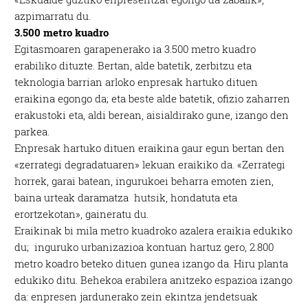
azpimarratu du.
3.500 metro kuadro
Egitasmoaren garapenerako ia 3.500 metro kuadro
erabiliko dituzte. Bertan, alde batetik, zerbitzu eta
teknologia barrian arloko enpresak hartuko dituen
eraikina egongo da; eta beste alde batetik, ofizio zaharren
erakustoki eta, aldi berean, aisialdirako gune, izango den
parkea.
Enpresak hartuko dituen eraikina gaur egun bertan den
«zerrategi degradatuaren» lekuan eraikiko da. «Zerrategi
horrek, garai batean, ingurukoei beharra emoten zien,
baina urteak daramatza hutsik, hondatuta eta
erortzekotan», gaineratu du.
Eraikinak bi mila metro kuadroko azalera eraikia edukiko
du; inguruko urbanizazioa kontuan hartuz gero, 2.800
metro koadro beteko dituen gunea izango da. Hiru planta
edukiko ditu. Behekoa erabilera anitzeko espazioa izango
da: enpresen jardunerako zein ekintza jendetsuak