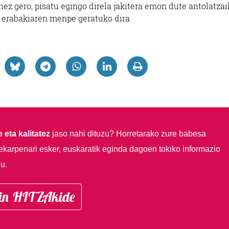
nez gero, pisatu egingo direla jakitera emon dute antolatzai
n erabakiaren menpe geratuko dira.
 eta kalitatez
jaso nahi dituzu?
Horretarako zure babesa
ekarpenari esker, euskaratik eginda dagoen tokiko informazio
u.
in HITZAkide