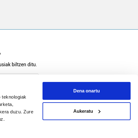
?
siak biltzen ditu.
Dena onartu
 teknologiak
arpidetu
urketa,
Aukeratu
ukera duzu. Zure
uz.
Argitalpen politika
Aniztasun politika