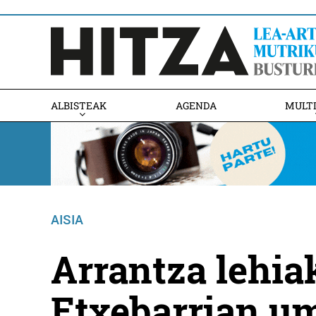
ALBISTEAK
AGENDA
MULT
AISIA
Arrantza lehia
Etxebarrian um