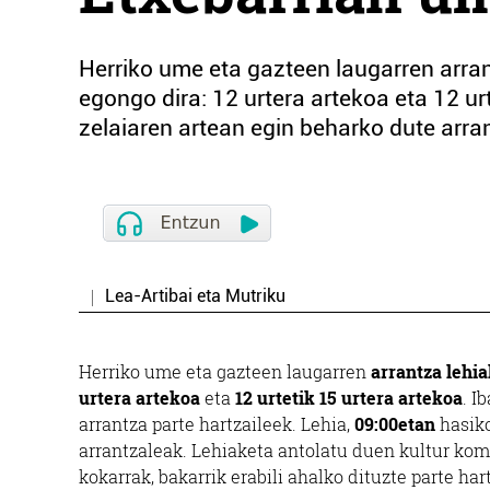
Herriko ume eta gazteen laugarren arran
egongo dira: 12 urtera artekoa eta 12 urt
zelaiaren artean egin beharko dute arran
Lea-Artibai eta Mutriku
Herriko ume eta gazteen laugarren
arrantza lehi
urtera artekoa
eta
12 urtetik 15 urtera artekoa
. I
arrantza parte hartzaileek. Lehia,
09:00etan
hasiko
arrantzaleak. Lehiaketa antolatu duen kultur komi
kokarrak, bakarrik erabili ahalko dituzte parte h