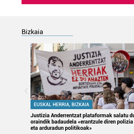
Bizkaia
EUSKAL HERRIA, BIZKAIA
an
Justizia Anderrentzat plataformak salatu d
oraindik badaudela «erantzule diren polizia
eta arduradun politikoak»