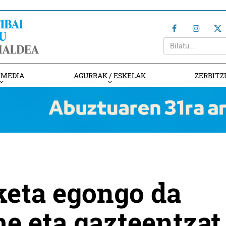
IMEDIA
AGURRAK / ESKELAK
ZERBITZ
keta egongo da
e eta gazteentzat