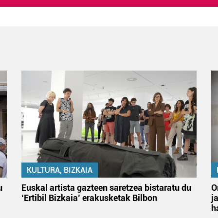
KULTURA, BIZKAIA
u
Euskal artista gazteen saretzea bistaratu du
O
‘Ertibil Bizkaia’ erakusketak Bilbon
j
h