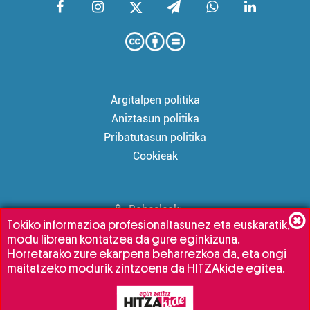
Argitalpen politika
Aniztasun politika
Pribatutasun politika
Cookieak
Babesleak:
Tokiko informazioa profesionaltasunez eta euskaratik,
modu librean kontatzea da gure eginkizuna.
Horretarako zure ekarpena beharrezkoa da, eta ongi
maitatzeko modurik zintzoena da HITZAkide egitea.