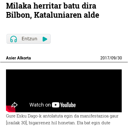
Milaka herritar batu dira
Bilbon, Kataluniaren alde
Asier Alkorta
2017
/
09
/
30
Gure Esku Dago-k antolatuta egin da manifestazioa gaur
[irailak 30], bigarrenez hil honetan. Eta bat egin dute