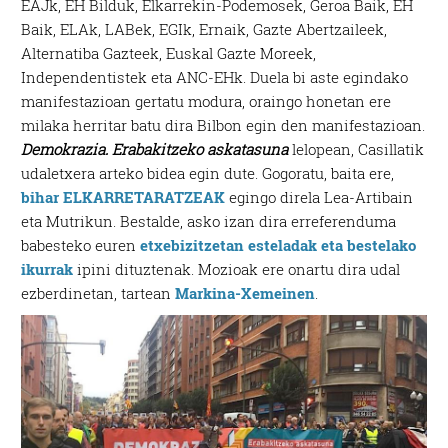
EAJk, EH Bilduk, Elkarrekin-Podemosek, Geroa Baik, EH
Baik, ELAk, LABek, EGIk, Ernaik, Gazte Abertzaileek,
Alternatiba Gazteek, Euskal Gazte Moreek,
Independentistek eta ANC-EHk. Duela bi aste egindako
manifestazioan gertatu modura, oraingo honetan ere
milaka herritar batu dira Bilbon egin den manifestazioan.
Demokrazia. Erabakitzeko askatasuna
lelopean, Casillatik
udaletxera arteko bidea egin dute. Gogoratu, baita ere,
bihar ELKARRETARATZEAK
egingo direla Lea-Artibain
eta Mutrikun. Bestalde, asko izan dira erreferenduma
babesteko euren
etxebizitzetan esteladak eta bestelako
ikurrak
ipini dituztenak. Mozioak ere onartu dira udal
ezberdinetan, tartean
Markina-Xemeinen
.