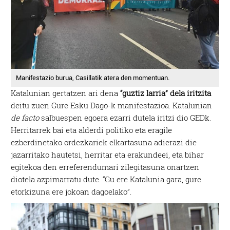
Manifestazio burua, Casillatik atera den momentuan.
Katalunian gertatzen ari dena
“guztiz larria” dela iritzita
deitu zuen Gure Esku Dago-k manifestazioa. Katalunian
de facto
salbuespen egoera ezarri dutela iritzi dio GEDk.
Herritarrek bai eta alderdi politiko eta eragile
ezberdinetako ordezkariek elkartasuna adierazi die
jazarritako hautetsi, herritar eta erakundeei, eta bihar
egitekoa den erreferendumari zilegitasuna onartzen
diotela azpimarratu dute. “Gu ere Katalunia gara, gure
etorkizuna ere jokoan dagoelako”.