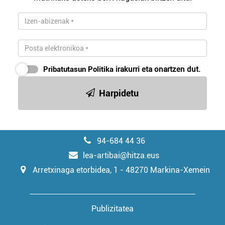
Pribatutasun Politika
irakurri eta onartzen dut.
Harpidetu
94-684 44 36
lea-artibai@hitza.eus
Arretxinaga etorbidea, 1 - 48270 Markina-Xemein
Publizitatea