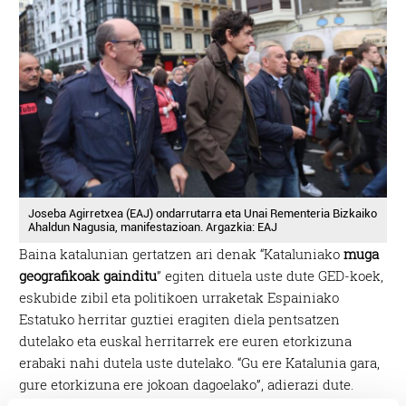
Joseba Agirretxea (EAJ) ondarrutarra eta Unai Rementeria Bizkaiko
Ahaldun Nagusia, manifestazioan. Argazkia: EAJ
Baina katalunian gertatzen ari denak “Kataluniako
muga
geografikoak gainditu
” egiten dituela uste dute GED-koek,
eskubide zibil eta politikoen urraketak Espainiako
Estatuko herritar guztiei eragiten diela pentsatzen
dutelako eta euskal herritarrek ere euren etorkizuna
erabaki nahi dutela uste dutelako. “Gu ere Katalunia gara,
gure etorkizuna ere jokoan dagoelako”, adierazi dute.