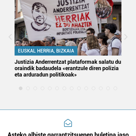
EUSKAL HERRIA, BIZKAIA
Justizia Anderrentzat plataformak salatu du
Eu
oraindik badaudela «erantzule diren polizia
‘E
eta arduradun politikoak»
Asteko albiste garrantzitsuenen buletina jaso