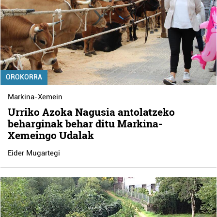
OROKORRA
Markina-Xemein
Urriko Azoka Nagusia antolatzeko
beharginak behar ditu Markina-
Xemeingo Udalak
Eider Mugartegi