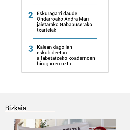
erabiltzeko baimen esplizitua ematen diguzu.
Gehiago
2
Eskuragarri daude
irakurri
Ondarroako Andra Mari
jaietarako Gababuserako
txartelak
3
Kalean dago lan
eskubideetan
alfabetatzeko koadernoen
hirugarren uzta
Bizkaia