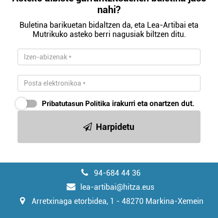
nahi?
Buletina barikuetan bidaltzen da, eta Lea-Artibai eta
Mutrikuko asteko berri nagusiak biltzen ditu.
Pribatutasun Politika
irakurri eta onartzen dut.
Harpidetu
94-684 44 36
lea-artibai@hitza.eus
Arretxinaga etorbidea, 1 - 48270 Markina-Xemein