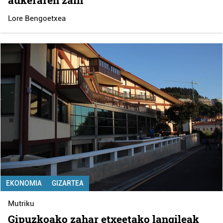
aukeraren zain
Lore Bengoetxea
EKONOMIA
GIZARTEA
Mutriku
Gipuzkoako zahar etxeetako langileak