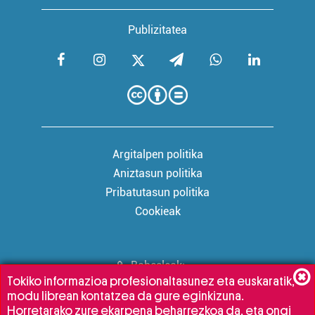
Publizitatea
Argitalpen politika
Aniztasun politika
Pribatutasun politika
Cookieak
Babesleak:
Tokiko informazioa profesionaltasunez eta euskaratik,
modu librean kontatzea da gure eginkizuna.
Horretarako zure ekarpena beharrezkoa da, eta ongi