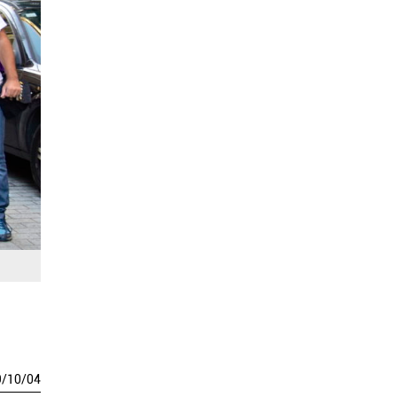
9
/
10
/
04