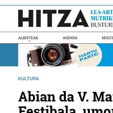
ALBISTEAK
AGENDA
MULT
KULTURA
Abian da V. Ma
Festibala, umo