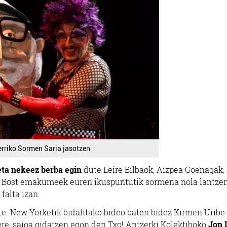
Herriko Sormen Saria jasotzen
ta nekeez berba egin
dute Leire Bilbaok, Aizpea Goenagak,
ak. Bost emakumeek euren ikuspuntutik sormena nola lantze
falta izan.
te. New Yorketik bidalitako bideo baten bidez Kirmen Uribe
ere, saioa gidatzen egon den Txo! Antzerki Kolektiboko
Jon 