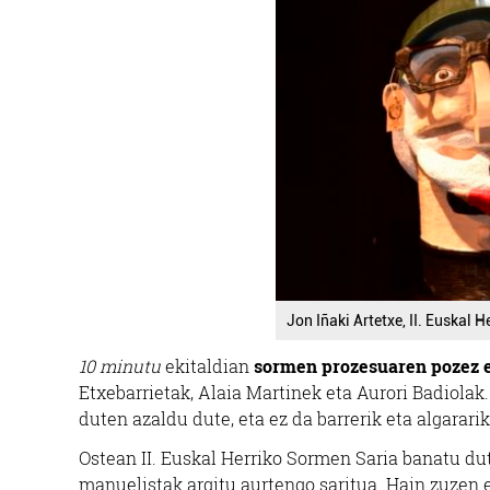
Jon Iñaki Artetxe, II. Euskal 
10 minutu
ekitaldian
sormen prozesuaren pozez e
Etxebarrietak, Alaia Martinek eta Aurori Badiol
duten azaldu dute, eta ez da barrerik eta algararik 
Ostean II. Euskal Herriko Sormen Saria banatu du
manuelistak argitu aurtengo saritua. Hain zuzen 