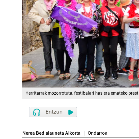
Herritarrak mozorrotuta, festibalari hasiera emateko prest
Nerea Bedialauneta Alkorta
Ondarroa