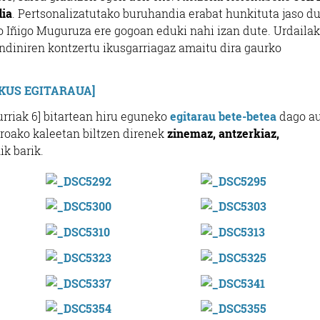
dia
. Pertsonalizatutako buruhandia erabat hunkituta jaso d
o Iñigo Muguruza ere gogoan eduki nahi izan dute. Urdailak
ndiniren kontzertu ikusgarriagaz amaitu dira gaurko
IKUS EGITARAUA]
urriak 6] bitartean hiru eguneko
egitarau bete-betea
dago au
oako kaleetan biltzen direnek
zinemaz, antzerkiaz,
ik barik.