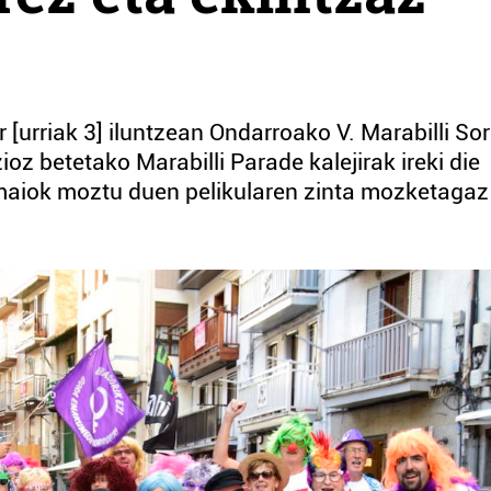
r [urriak 3] iluntzean Ondarroako V. Marabilli S
z betetako Marabilli Parade kalejirak ireki die
ramaiok moztu duen pelikularen zinta mozketagaz