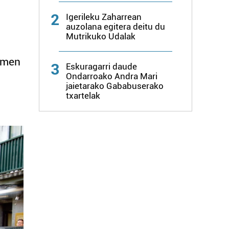
2
Igerileku Zaharrean
auzolana egitera deitu du
Mutrikuko Udalak
ormen
3
Eskuragarri daude
Ondarroako Andra Mari
jaietarako Gababuserako
txartelak