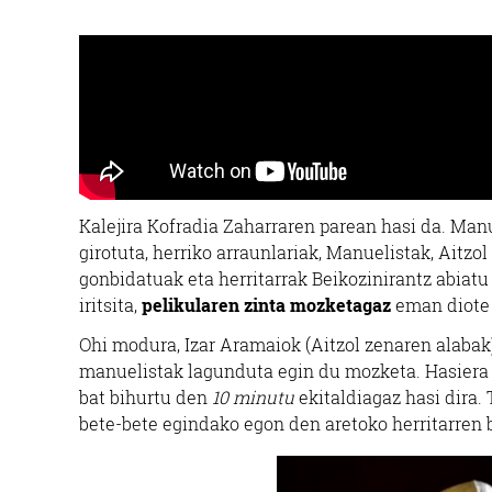
Kalejira Kofradia Zaharraren parean hasi da. Manu
girotuta, herriko arraunlariak, Manuelistak, Aitzo
gonbidatuak eta herritarrak Beikozinirantz abiatu d
iritsita,
pelikularen zinta mozketagaz
eman diote h
Ohi modura, Izar Aramaiok (Aitzol zenaren alabak
manuelistak lagunduta egin du mozketa. Hasiera 
bat bihurtu den
10 minutu
ekitaldiagaz hasi dira.
bete-bete egindako egon den aretoko herritarren b