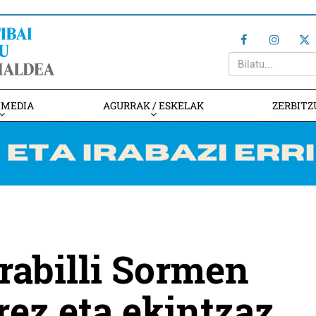
IMEDIA
AGURRAK / ESKELAK
ZERBITZ
rabilli Sormen
rez eta ekintzaz