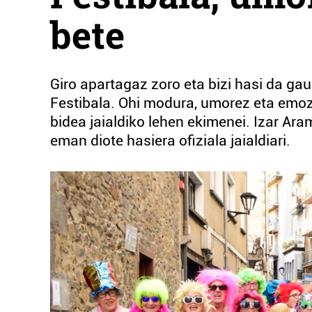
bete
Giro apartagaz zoro eta bizi hasi da gau
Festibala. Ohi modura, umorez eta emozio
bidea jaialdiko lehen ekimenei. Izar A
eman diote hasiera ofiziala jaialdiari.