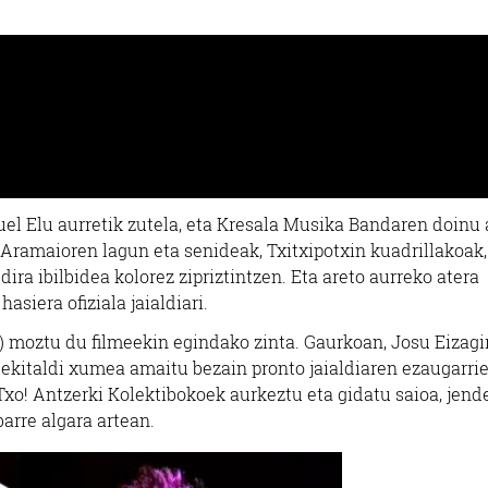
el Elu aurretik zutela, eta Kresala Musika Bandaren doinu 
l Aramaioren lagun eta senideak, Txitxipotxin kuadrillakoak,
ira ibilbidea kolorez zipriztintzen. Eta areto aurreko atera
asiera ofiziala jaialdiari.
) moztu du filmeekin egindako zinta. Gaurkoan, Josu Eizagi
ekitaldi xumea amaitu bezain pronto jaialdiaren ezaugarri
 Txo! Antzerki Kolektibokoek aurkeztu eta gidatu saioa, jend
arre algara artean.