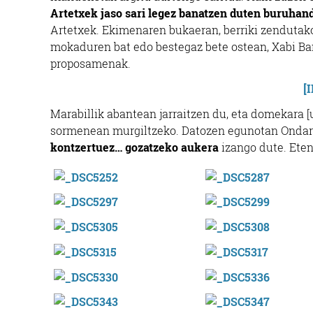
Artetxek jaso sari legez banatzen duten buruhan
Artetxek. Ekimenaren bukaeran, berriki zendutak
mokaduren bat edo bestegaz bete ostean, Xabi Ba
proposamenak.
[
Marabillik abantean jarraitzen du, eta domekara [
sormenean murgiltzeko. Datozen egunotan Ondarr
kontzertuez… gozatzeko aukera
izango dute. Eten