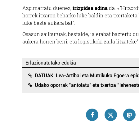
Azpimarratu duenez,
irizpidea adina
da. «”Hitzord
horrek itxaron beharko luke baldin eta txertaketa
luke beste aukera bat”.
Osasun sailburuak, bestalde, ia erabat baztertu d
aukera horren berri, eta logistikoki zaila litzateke”
Erlazionatutako edukia
DATUAK: Lea-Artibai eta Mutrikuko Egoera epi
Udako oporrak “antolatu” eta txertoa “lehenes