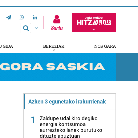
Sartu
U GIDA
BEREZIAK
NOR GARA
EMAKUMEAK LERROBURURA
EUSKALDUNAK AUSTRALIAN
Azken 3 egunetako irakurrienak
1
Zaldupe udal kiroldegiko
energia kontsumoa
aurrezteko lanak burutuko
dituzte abuztuan