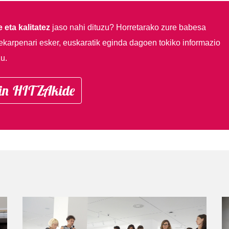
 eta kalitatez
jaso nahi dituzu?
Horretarako zure babesa
ekarpenari esker, euskaratik eginda dagoen tokiko informazio
u.
in HITZAkide