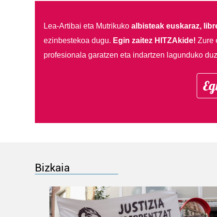
Lea-Artibai eta Mutrikuko
albisteak euskaraz, libre
ezinbestekoa dugu.
Egin zaitez HITZAkide!
Zure 
profesionala garatzen eta indartzen lagunduko duz
Eg
Bizkaia