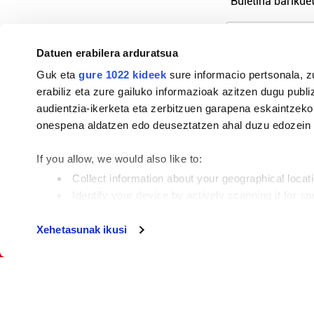
Buletina barikuet
Datuen erabilera arduratsua
Pribatutasu
Guk eta
gure 1022 kideek
sure informacio pertsonala, z
erabiliz eta zure gailuko informazioak azitzen dugu publiz
audientzia-ikerketa eta zerbitzuen garapena eskaintzeko
onespena aldatzen edo deuseztatzen ahal duzu edozein m
94-684 44 36
If you allow, we would also like to:
lea-artibai@hitza.eus
Collect information about your geographical locat
Arretxinaga etorbidea, 1 - 48270 Markina-Xeme
Identify your device by actively scanning it for spe
Find out more about how your personal data is processe
Tokiko informazioa profesionaltasunez eta eusk
Xehetasunak ikusi
beharrezkoa da, eta ongi maitatzeko modurik z
Guk eta gure bazkideek zure datu pertsonalak prozesatze
adibidez, iragarki eta eduki pertsonalizatuak eskaintzeko
produktuak garatzeko. Zure datuak nork eta zertarako er