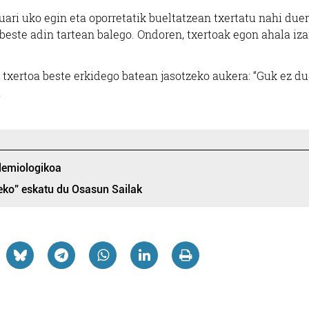
uari uko egin eta oporretatik bueltatzean txertatu nahi due
 beste adin tartean balego. Ondoren, txertoak egon ahala iz
u txertoa beste erkidego batean jasotzeko aukera: “Guk ez d
.
demiologikoa
teko” eskatu du Osasun Sailak