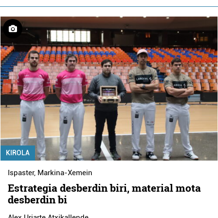
KIROLA
Ispaster
,
Markina-Xemein
Estrategia desberdin biri, material mota
desberdin bi
Alex Uriarte Atxikallende