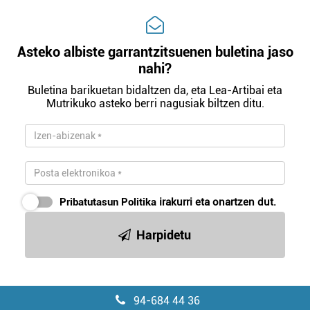
Asteko albiste garrantzitsuenen buletina jaso
nahi?
Buletina barikuetan bidaltzen da, eta Lea-Artibai eta
Mutrikuko asteko berri nagusiak biltzen ditu.
Pribatutasun Politika
irakurri eta onartzen dut.
Harpidetu
94-684 44 36