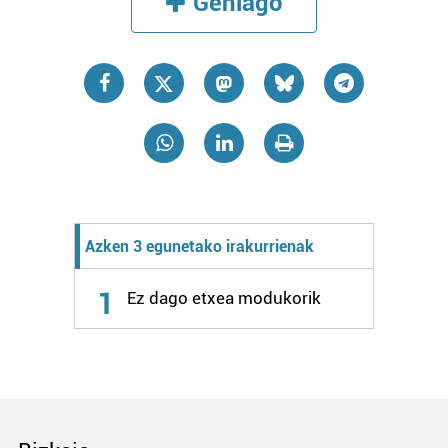
Gehiago
zerbitzuak hobetzeko asmoz, cookie teknologiaz
baliatzen gara. Ohar hau onartuz gero, teknologia hori
erabiltzeko baimen esplizitua ematen diguzu.
Gehiago
irakurri
Azken 3 egunetako irakurrienak
1
Ez dago etxea modukorik