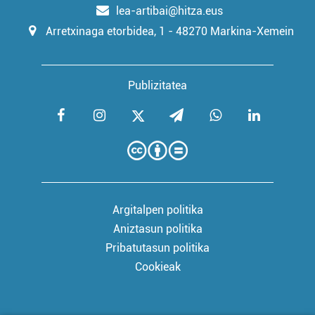
lea-artibai@hitza.eus
Arretxinaga etorbidea, 1 - 48270 Markina-Xemein
Publizitatea
Argitalpen politika
Aniztasun politika
Pribatutasun politika
Cookieak