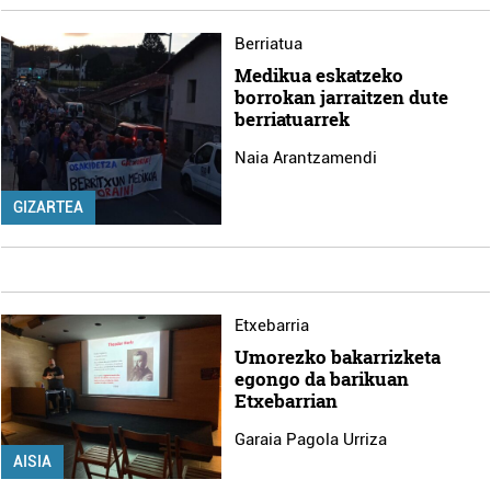
Berriatua
Medikua eskatzeko
borrokan jarraitzen dute
berriatuarrek
Naia Arantzamendi
GIZARTEA
Etxebarria
Umorezko bakarrizketa
egongo da barikuan
Etxebarrian
Garaia Pagola Urriza
AISIA