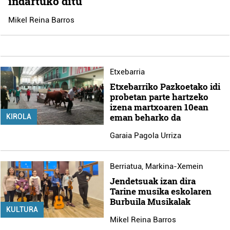
indartuko ditu
Mikel Reina Barros
Etxebarria
Etxebarriko Pazkoetako idi
probetan parte hartzeko
izena martxoaren 10ean
eman beharko da
KIROLA
Garaia Pagola Urriza
Berriatua
,
Markina-Xemein
Jendetsuak izan dira
Tarine musika eskolaren
Burbuila Musikalak
KULTURA
Mikel Reina Barros