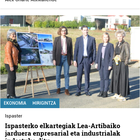
EKONOMIA
HIRIGINTZA
Ispaster
Ispasterko elkartegiak Lea-Artibaiko
jarduera enpresarial eta industrialak