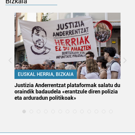
Bizkaia
EUSKAL HERRIA, BIZKAIA
Justizia Anderrentzat plataformak salatu du
Eu
oraindik badaudela «erantzule diren polizia
‘E
eta arduradun politikoak»