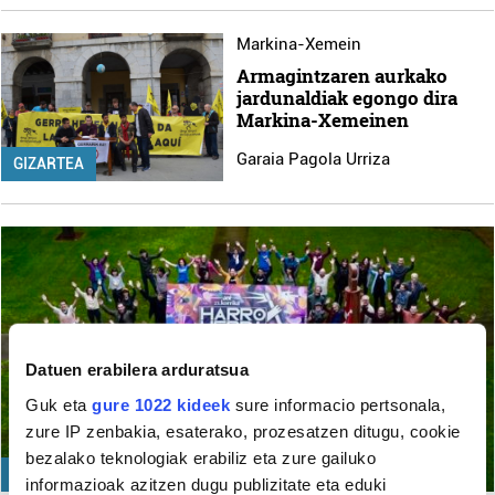
Markina-Xemein
Armagintzaren aurkako
jardunaldiak egongo dira
Markina-Xemeinen
Garaia Pagola Urriza
GIZARTEA
Datuen erabilera arduratsua
Guk eta
gure 1022 kideek
sure informacio pertsonala,
zure IP zenbakia, esaterako, prozesatzen ditugu, cookie
bezalako teknologiak erabiliz eta zure gailuko
EUSKARA
informazioak azitzen dugu publizitate eta eduki