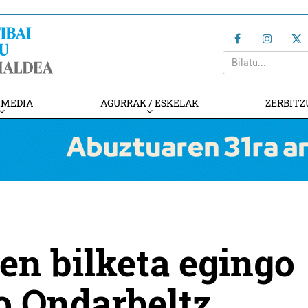
IMEDIA
AGURRAK / ESKELAK
ZERBITZ
en bilketa egingo
o Ondarbeltz