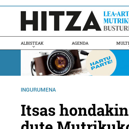
ALBISTEAK
AGENDA
MULT
INGURUMENA
Itsas hondakin
dute Mutrikuk