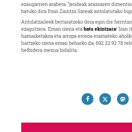
ezaugarrien arabera, “jendeak arazoaren dimentsio
batuko dira Itsas Zaintza Sareak antolatutako big
Antolatzaileek bertaratzeko deia egin die herritar
ezagutzera. Eman izena eta
batu ekintzara
! Izan 
hamaiketakoa eta arropa erosoa eramateko aholku
hartzeko izena eman beharko da; 692 22 92 78 tel
helbidera mezua bidalita.