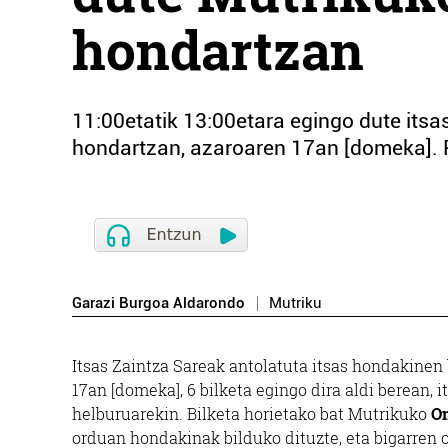
hondartzan
11:00etatik 13:00etara egingo dute its
hondartzan, azaroaren 17an [domeka]. 
Garazi Burgoa Aldarondo
Mutriku
Itsas Zaintza Sareak antolatuta itsas hondakinen
17an [domeka], 6 bilketa egingo dira aldi berean, 
helburuarekin. Bilketa horietako bat Mutrikuko
O
orduan hondakinak bilduko dituzte, eta bigarren 