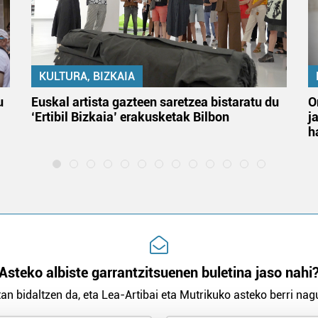
KULTURA, BIZKAIA
u
Euskal artista gazteen saretzea bistaratu du
O
‘Ertibil Bizkaia’ erakusketak Bilbon
j
h
Asteko albiste garrantzitsuenen buletina jaso nahi
an bidaltzen da, eta Lea-Artibai eta Mutrikuko asteko berri nagu