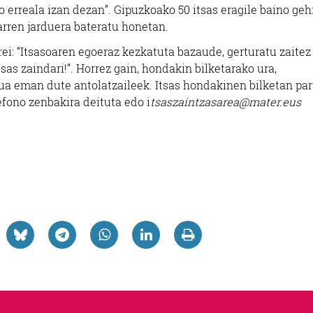
 erreala izan dezan”. Gipuzkoako 50 itsas eragile baino geh
arren jarduera bateratu honetan.
rei: “Itsasoaren egoeraz kezkatuta bazaude, gerturatu zaitez
itsas zaindari!”. Horrez gain, hondakin bilketarako ura,
a eman dute antolatzaileek. Itsas hondakinen bilketan par
efono zenbakira deituta edo i
tsaszaintzasarea@mater.eus