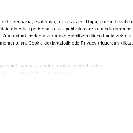
n Politika
irakurri eta onartzen dut.
ure IP zenbakia, esaterako, prozesatzen ditugu, cookie bezalako
H
itate eta eduki pertsonalizatua, publizitatearen eta edukiaren ne
. Zure datuak nork eta zertarako erabiltzen dituen hautatzeko a
omentutan, Cookie deklaraziotik edo Privacy triggerean klikat
Publizitatea
ion which can be accurate to within several meters
in
cific characteristics (fingerprinting)
d and set your preferences in the
details section
.
aratik, modu librean kontatzea da gure eginkizuna. Horret
intzoena da HITZAkide egitea.
n ditugu, zure IP zenbakia, besteak beste, teknologia erabiliz,
Babesleak:
, iragarkiak eta edukia neurtzeko, jendeari buruzko informazioa b
abiltzen dituen hauta dezakezu.
interes komertzial legitimoetan babesten dira. Ikusi gure bazki
ta horren aurka nola egin dezakezun ikusteko.