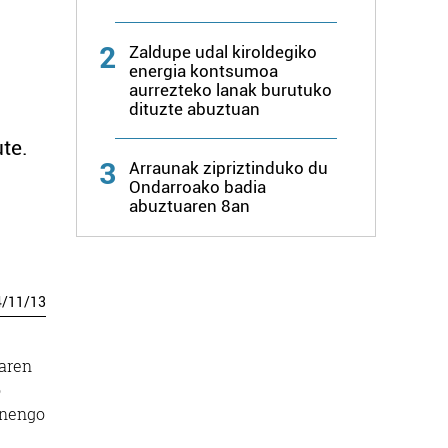
2
Zaldupe udal kiroldegiko
energia kontsumoa
aurrezteko lanak burutuko
dituzte abuztuan
te.
3
Arraunak zipriztinduko du
Ondarroako badia
abuztuaren 8an
4
/
11
/
13
oaren
o
enengo