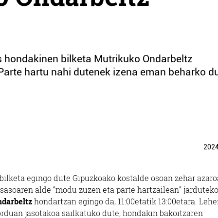
as hondakinen bilketa Mutrikuko Ondarbeltz
Parte hartu nahi dutenek izena eman beharko du
202
 bilketa egingo dute Gipuzkoako kostalde osoan zehar azar
itsasoaren alde “modu zuzen eta parte hartzailean” jardutek
ndarbeltz
hondartzan egingo da, 11:00etatik 13:00etara. Leh
orduan jasotakoa sailkatuko dute, hondakin bakoitzaren