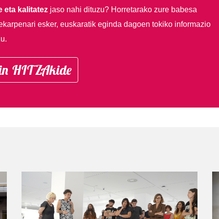
 eta kalitatez
jaso nahi dituzu?
Horretarako zure babesa
ekarpenari esker, euskaratik eginda dagoen tokiko informazio
u.
in HITZAkide