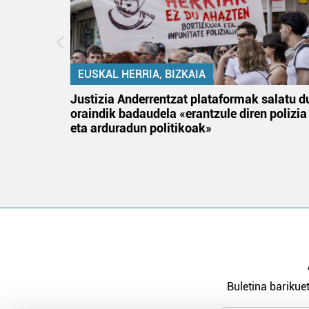
EUSKAL HERRIA, BIZKAIA
an
Justizia Anderrentzat plataformak salatu d
oraindik badaudela «erantzule diren polizia
eta arduradun politikoak»
Buletina barikuet