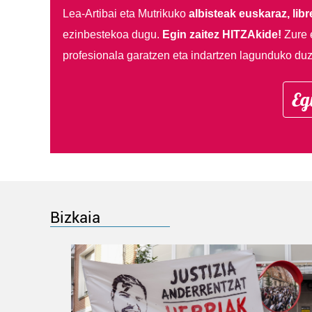
Lea-Artibai eta Mutrikuko
albisteak euskaraz, libre
ezinbestekoa dugu.
Egin zaitez HITZAkide!
Zure 
profesionala garatzen eta indartzen lagunduko duz
Eg
Bizkaia