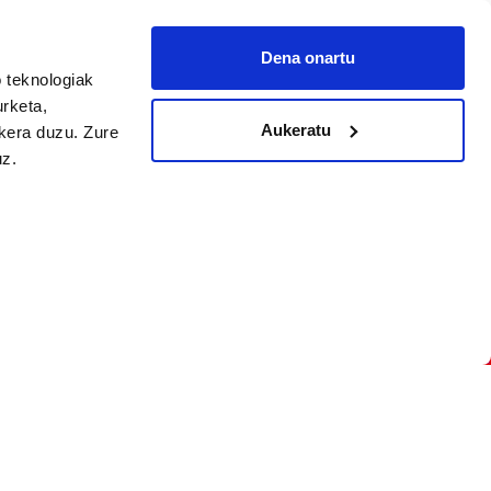
Dena onartu
 teknologiak
arpidetu
urketa,
Aukeratu
ukera duzu. Zure
uz.
Argitalpen politika
Aniztasun politika
Pribatutasun politika
Cookieak
arako zure ekarpena
 cookieak
iltzeko eta
deen zerrenda,