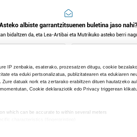
Asteko albiste garrantzitsuenen buletina jaso nahi
an bidaltzen da, eta Lea-Artibai eta Mutrikuko asteko berri nagu
n Politika
irakurri eta onartzen dut.
ure IP zenbakia, esaterako, prozesatzen ditugu, cookie bezalako
H
itate eta eduki pertsonalizatua, publizitatearen eta edukiaren ne
. Zure datuak nork eta zertarako erabiltzen dituen hautatzeko a
omentutan, Cookie deklaraziotik edo Privacy triggerean klikat
Publizitatea
ion which can be accurate to within several meters
in
cific characteristics (fingerprinting)
d and set your preferences in the
details section
.
aratik, modu librean kontatzea da gure eginkizuna. Horret