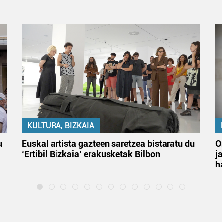
KULTURA, BIZKAIA
u
Euskal artista gazteen saretzea bistaratu du
O
‘Ertibil Bizkaia’ erakusketak Bilbon
j
h