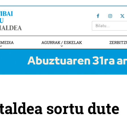
IMEDIA
AGURRAK / ESKELAK
ZERBITZ
 taldea sortu dute