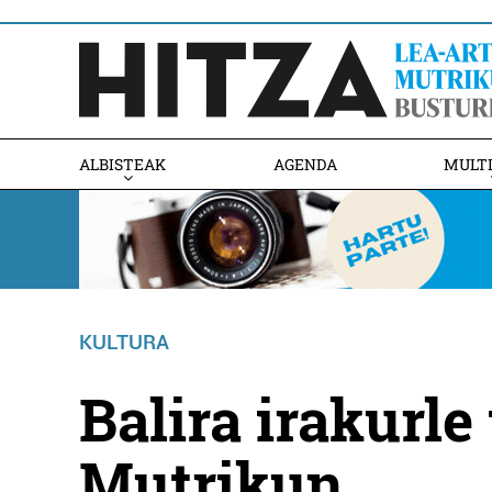
ALBISTEAK
AGENDA
MULT
KULTURA
Balira irakurle
Mutrikun