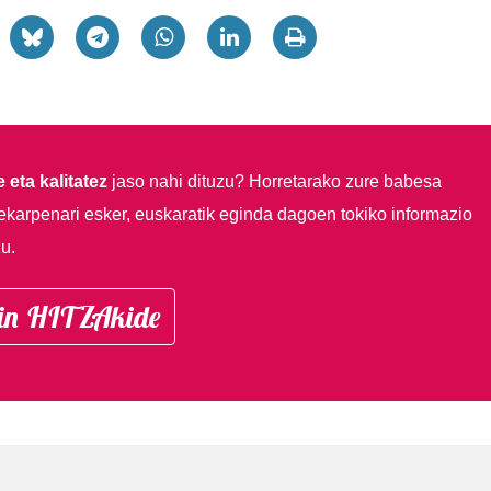
 eta kalitatez
jaso nahi dituzu?
Horretarako zure babesa
ekarpenari esker, euskaratik eginda dagoen tokiko informazio
u.
in HITZAkide