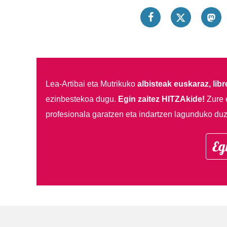
Lea-Artibai eta Mutrikuko
albisteak euskaraz, libre
ezinbestekoa dugu.
Egin zaitez HITZAkide!
Zure 
profesionala garatzen eta indartzen lagunduko duz
Eg