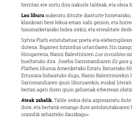
herritan ere sortu dira irakurle taldeak, eta ideia
Lau liburu
aukeratu dituzte ikasturte honetarako,
klasikoari bere lekua eman nahi genion, eta horre
hausnarketarako bidea irekiz, eta errealitate desb
Sylvia Plath estatubatuar poeta eta eleberrigilea
dutena. Bigarren hitzordua urtarrilaren 31n izang
Hirugarrena, Nanni Balestriniren
Los invisibles
iz
bueltatuko dira. Joseba Sarrionandiaren
Ez gara 
Plathen liburua Ameriketako Estatu Batuetako 6
Errusiara bidaiatuko dugu, Nanni Balestrinirekin I
Sarrionandiaren ipuin liburuarekin, euskal literat
bertan ageri diren ipuin gehienak erbestean idatz
Ateak zabalik.
Talde irekia dela azpimarratu dute:
dute, eta bertatik emango dute antolatutakoaren 
oraindik zehazteko dauzkagu».