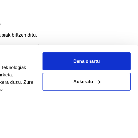
?
siak biltzen ditu.
Dena onartu
 teknologiak
arpidetu
urketa,
Aukeratu
ukera duzu. Zure
uz.
Argitalpen politika
Aniztasun politika
Pribatutasun politika
Cookieak
arako zure ekarpena