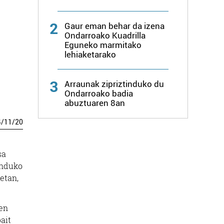
2
Gaur eman behar da izena
Ondarroako Kuadrilla
Eguneko marmitako
lehiaketarako
3
Arraunak zipriztinduko du
Ondarroako badia
abuztuaren 8an
4
/
11
/
20
sa
anduko
etan,
uen
ait