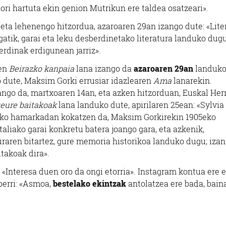
 hori hartuta ekin genion Mutrikun ere taldea osatzeari».
 eta lehenengo hitzordua, azaroaren 29an izango dute: «Lite
gatik, garai eta leku desberdinetako literatura landuko dugu
erdinak erdigunean jarriz».
ren
Beirazko kanpaia
lana izango da
azaroaren 29an
landuk
o dute, Maksim Gorki errusiar idazlearen
Ama
lanarekin.
ango da, martxoaren 14an, eta azken hitzorduan, Euskal Herr
geure baitakoak
lana landuko dute, apirilaren 25ean: «Sylvia
0ko hamarkadan kokatzen da, Maksim Gorkirekin 1905eko
taliako garai konkretu batera joango gara, eta azkenik,
uraren bitartez, gure memoria historikoa landuko dugu; izan
itakoak dira».
 «Interesa duen oro da ongi etorria». Instagram kontua ere 
berri: «Asmoa,
bestelako ekintzak
antolatzea ere bada, bain