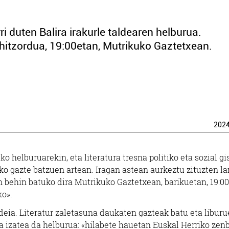
i duten Balira irakurle taldearen helburua.
itzordua, 19:00etan, Mutrikuko Gaztetxean.
202
o helburuarekin, eta literatura tresna politiko eta sozial gi
kuko gazte batzuen artean. Iragan astean aurkeztu zituzten l
n behin batuko dira Mutrikuko Gaztetxean, barikuetan, 19:00
ko».
deia. Literatur zaletasuna daukaten gazteak batu eta libur
 izatea da helburua: «hilabete hauetan Euskal Herriko zenb