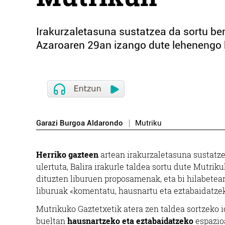
Irakurzaletasuna sustatzea da sortu berr
Azaroaren 29an izango dute lehenengo h
Garazi Burgoa Aldarondo
Mutriku
Herriko gazteen
artean irakurzaletasuna sustatzek
ulertuta, Balira irakurle taldea sortu dute Mutri
dituzten liburuen proposamenak, eta bi hilabetea
liburuak «komentatu, hausnartu eta eztabaidatze
Mutrikuko Gaztetxetik atera zen taldea sortzeko i
bueltan
hausnartzeko eta eztabaidatzeko
espazioa