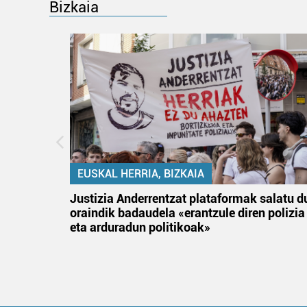
Bizkaia
EUSKAL HERRIA, BIZKAIA
an
Justizia Anderrentzat plataformak salatu d
oraindik badaudela «erantzule diren polizia
eta arduradun politikoak»