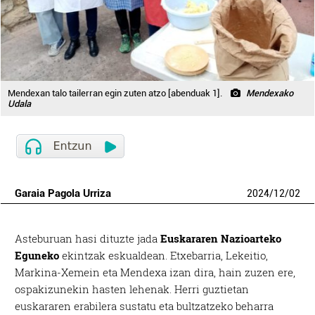
Mendexan talo tailerran egin zuten atzo [abenduak 1].
Mendexako
Udala
Garaia Pagola Urriza
2024
/
12
/
02
Asteburuan hasi dituzte jada
Euskararen Nazioarteko
Eguneko
ekintzak eskualdean. Etxebarria, Lekeitio,
Markina-Xemein eta Mendexa izan dira, hain zuzen ere,
ospakizunekin hasten lehenak. Herri guztietan
euskararen erabilera sustatu eta bultzatzeko beharra