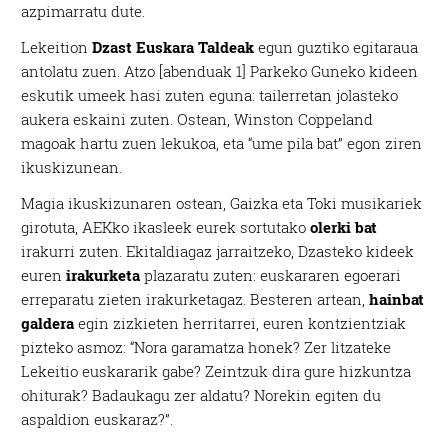
azpimarratu dute.
Lekeition
Dzast Euskara Taldeak
egun guztiko egitaraua
antolatu zuen. Atzo [abenduak 1] Parkeko Guneko kideen
eskutik umeek hasi zuten eguna: tailerretan jolasteko
aukera eskaini zuten. Ostean, Winston Coppeland
magoak hartu zuen lekukoa, eta “ume pila bat” egon ziren
ikuskizunean.
Magia ikuskizunaren ostean, Gaizka eta Toki musikariek
girotuta, AEKko ikasleek eurek sortutako
olerki bat
irakurri zuten. Ekitaldiagaz jarraitzeko, Dzasteko kideek
euren
irakurketa
plazaratu zuten: euskararen egoerari
erreparatu zieten irakurketagaz. Besteren artean,
hainbat
galdera
egin zizkieten herritarrei, euren kontzientziak
pizteko asmoz: “Nora garamatza honek? Zer litzateke
Lekeitio euskararik gabe? Zeintzuk dira gure hizkuntza
ohiturak? Badaukagu zer aldatu? Norekin egiten du
aspaldion euskaraz?”.