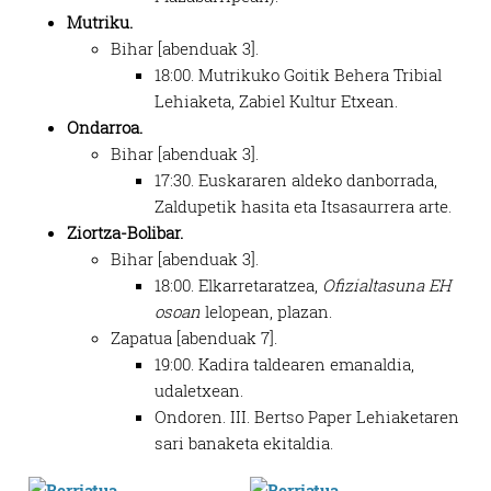
Mutriku.
Bihar [abenduak 3].
18:00. Mutrikuko Goitik Behera Tribial
Lehiaketa, Zabiel Kultur Etxean.
Ondarroa.
Bihar [abenduak 3].
17:30. Euskararen aldeko danborrada,
Zaldupetik hasita eta Itsasaurrera arte.
Ziortza-Bolibar.
Bihar [abenduak 3].
18:00. Elkarretaratzea,
Ofizialtasuna EH
osoan
lelopean, plazan.
Zapatua [abenduak 7].
19:00. Kadira taldearen emanaldia,
udaletxean.
Ondoren. III. Bertso Paper Lehiaketaren
sari banaketa ekitaldia.