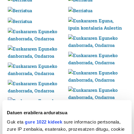
Datuen erabilera arduratsua
Guk eta
gure 1022 kideek
sure informacio pertsonala,
zure IP zenbakia, esaterako, prozesatzen ditugu, cookie