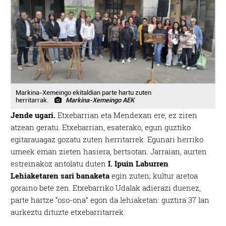
Markina-Xemeingo ekitaldian parte hartu zuten
herritarrak.
Markina-Xemeingo AEK
Jende ugari.
Etxebarrian eta Mendexan ere, ez ziren
atzean geratu. Etxebarrian, esaterako, egun guztiko
egitarauagaz gozatu zuten herritarrek. Egunari herriko
umeek eman zieten hasiera, bertsotan. Jarraian, aurten
estreinakoz antolatu duten
I. Ipuin Laburren
Lehiaketaren sari banaketa
egin zuten; kultur aretoa
goraino bete zen. Etxebarriko Udalak adierazi duenez,
parte hartze “oso-ona” egon da lehiaketan: guztira 37 lan
aurkeztu dituzte etxebarritarrek.