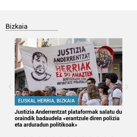
Bizkaia
EUSKAL HERRIA, BIZKAIA
Justizia Anderrentzat plataformak salatu du
Eu
oraindik badaudela «erantzule diren polizia
‘E
eta arduradun politikoak»