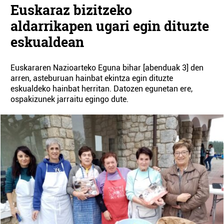
Euskaraz bizitzeko
aldarrikapen ugari egin dituzte
eskualdean
Euskararen Nazioarteko Eguna bihar [abenduak 3] den
arren, asteburuan hainbat ekintza egin dituzte
eskualdeko hainbat herritan. Datozen egunetan ere,
ospakizunek jarraitu egingo dute.