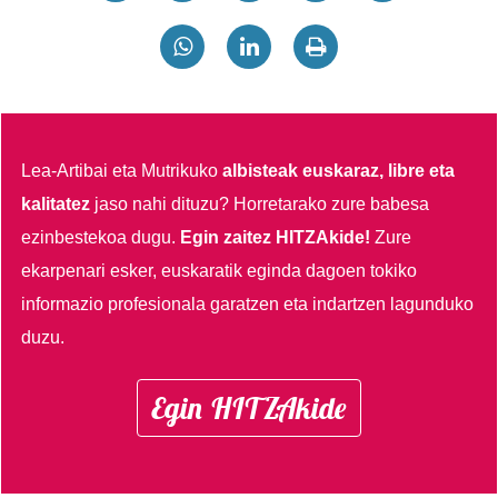
Lea-Artibai eta Mutrikuko
albisteak euskaraz, libre eta
kalitatez
jaso nahi dituzu?
Horretarako zure babesa
ezinbestekoa dugu.
Egin zaitez HITZAkide!
Zure
ekarpenari esker, euskaratik eginda dagoen tokiko
informazio profesionala garatzen eta indartzen lagunduko
duzu.
Egin HITZAkide