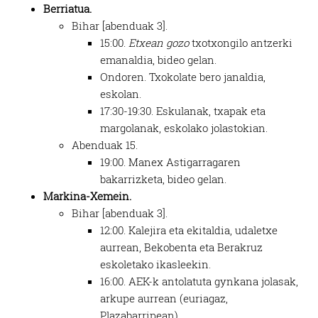
Berriatua.
Bihar [abenduak 3].
15:00.
Etxean gozo
txotxongilo antzerki
emanaldia, bideo gelan.
Ondoren. Txokolate bero janaldia,
eskolan.
17:30-19:30. Eskulanak, txapak eta
margolanak, eskolako jolastokian.
Abenduak 15.
19:00. Manex Astigarragaren
bakarrizketa, bideo gelan.
Markina-Xemein.
Bihar [abenduak 3].
12:00. Kalejira eta ekitaldia, udaletxe
aurrean, Bekobenta eta Berakruz
eskoletako ikasleekin.
16:00. AEK-k antolatuta gynkana jolasak,
arkupe aurrean (euriagaz,
Plazabarripean).