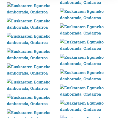
prozesatzen ditugu, zure IP zenbakia, besteak beste,
teknologia erabiliz, cookieak adibidez, iragarki eta eduki
pertsonalizatuak eskaintzeko, iragarkiak eta edukia
neurtzeko, jendeari buruzko informazioa biltzeko eta
produktuak garatzeko. Zure datuak nork eta zertarako
erabiltzen dituen hauta dezakezu.
Bazkide batzuek ez dizute baimenik eskatzen, eta beren
interes komertzial legitimoetan babesten dira. Ikusi gure
bazkideen zerrenda, beren ustez zein helburutarako
duten interes legitimoa eta horren aurka nola egin
dezakezun ikusteko.
Lortu zure datu pertsonalak prozesatzeko moduari
buruzko informazio gehiago eta ezarri zure lehentasunak
datuen atalean. Edozein unetan alda edo ken dezakezu
zure baimena Cookieen adierazpenean.