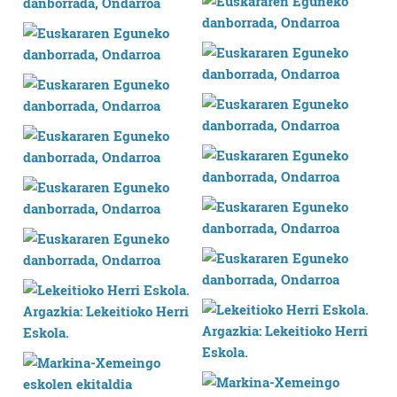
Webgune honek cookie propioak eta hirugarrenen cookie-
fitxategiak erabiltzen ditu. Zure esperientzia eta
zerbitzuak hobetzeko asmoz, cookie teknologiaz
baliatzen gara. Ohar hau onartuz gero, teknologia hori
erabiltzeko baimen esplizitua ematen diguzu.
Gehiago
irakurri