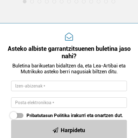
Asteko albiste garrantzitsuenen buletina jaso
nahi?
Buletina barikuetan bidaltzen da, eta Lea-Artibai eta
Mutrikuko asteko berri nagusiak biltzen ditu.
Pribatutasun Politika
irakurri eta onartzen dut.
Harpidetu