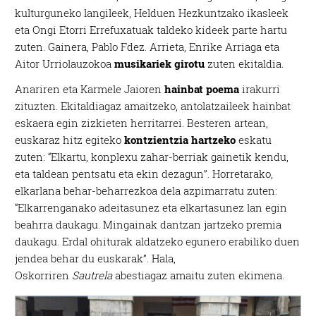
kulturguneko langileek, Helduen Hezkuntzako ikasleek
eta Ongi Etorri Errefuxatuak taldeko kideek parte hartu
zuten. Gainera, Pablo Fdez. Arrieta, Enrike Arriaga eta
Aitor Urriolauzokoa
musikariek girotu
zuten ekitaldia.
Anariren eta Karmele Jaioren
hainbat poema
irakurri
zituzten. Ekitaldiagaz amaitzeko, antolatzaileek hainbat
eskaera egin zizkieten herritarrei. Besteren artean,
euskaraz hitz egiteko
kontzientzia hartzeko
eskatu
zuten: “Elkartu, konplexu zahar-berriak gainetik kendu,
eta taldean pentsatu eta ekin dezagun”. Horretarako,
elkarlana behar-beharrezkoa dela azpimarratu zuten:
“Elkarrenganako adeitasunez eta elkartasunez lan egin
beahrra daukagu. Mingainak dantzan jartzeko premia
daukagu. Erdal ohiturak aldatzeko egunero erabiliko duen
jendea behar du euskarak”. Hala,
Oskorriren
Sautrela
abestiagaz amaitu zuten ekimena.