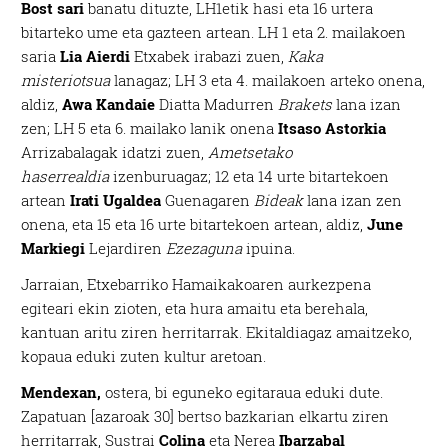
Bost sari
banatu dituzte, LH1etik hasi eta 16 urtera
bitarteko ume eta gazteen artean. LH 1 eta 2. mailakoen
saria
Lia Aierdi
Etxabek irabazi zuen,
Kaka
misteriotsua
lanagaz; LH 3 eta 4. mailakoen arteko onena,
aldiz,
Awa Kandaie
Diatta Madurren
Brakets
lana izan
zen; LH 5 eta 6. mailako lanik onena
Itsaso Astorkia
Arrizabalagak idatzi zuen,
Ametsetako
haserrealdia
izenburuagaz; 12 eta 14 urte bitartekoen
artean
Irati Ugaldea
Guenagaren
Bideak
lana izan zen
onena, eta 15 eta 16 urte bitartekoen artean, aldiz,
June
Markiegi
Lejardiren
Ezezaguna
ipuina.
Jarraian, Etxebarriko Hamaikakoaren aurkezpena
egiteari ekin zioten, eta hura amaitu eta berehala,
kantuan aritu ziren herritarrak. Ekitaldiagaz amaitzeko,
kopaua eduki zuten kultur aretoan.
Mendexan,
ostera, bi eguneko egitaraua eduki dute.
Zapatuan [azaroak 30] bertso bazkarian elkartu ziren
herritarrak, Sustrai
Colina
eta Nerea
Ibarzabal