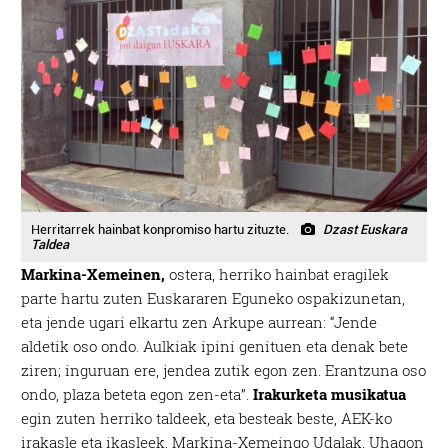
Herritarrek hainbat konpromiso hartu zituzte.
Dzast Euskara
Taldea
Markina-Xemeinen,
ostera, herriko hainbat eragilek
parte hartu zuten Euskararen Eguneko ospakizunetan,
eta jende ugari elkartu zen Arkupe aurrean: “Jende
aldetik oso ondo. Aulkiak ipini genituen eta denak bete
ziren; inguruan ere, jendea zutik egon zen. Erantzuna oso
ondo, plaza beteta egon zen-eta”.
Irakurketa musikatua
egin zuten herriko taldeek, eta besteak beste, AEK-ko
irakasle eta ikasleek, Markina-Xemeingo Udalak, Uhagon