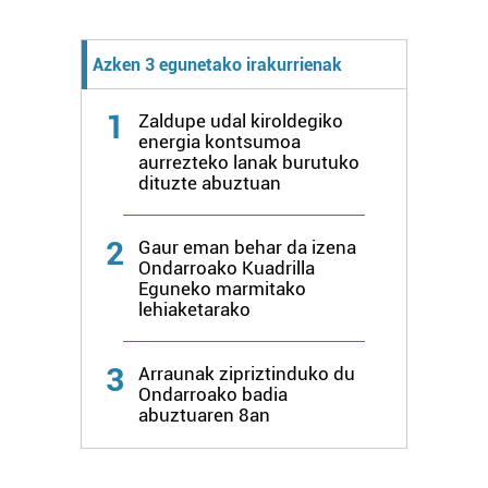
Azken 3 egunetako irakurrienak
1
Zaldupe udal kiroldegiko
energia kontsumoa
aurrezteko lanak burutuko
dituzte abuztuan
2
Gaur eman behar da izena
Ondarroako Kuadrilla
Eguneko marmitako
lehiaketarako
3
Arraunak zipriztinduko du
Ondarroako badia
abuztuaren 8an