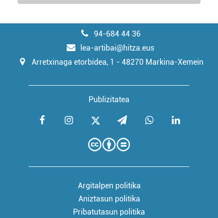
94-684 44 36
lea-artibai@hitza.eus
Arretxinaga etorbidea, 1 - 48270 Markina-Xemein
Publizitatea
Argitalpen politika
Aniztasun politika
Pribatutasun politika