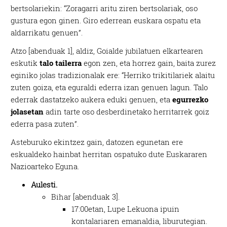
bertsolariekin: “Zoragarri aritu ziren bertsolariak, oso
gustura egon ginen. Giro ederrean euskara ospatu eta
aldarrikatu genuen”.
Atzo [abenduak 1], aldiz, Goialde jubilatuen elkartearen
eskutik
talo tailerra
egon zen, eta horrez gain, baita zurez
eginiko jolas tradizionalak ere: “Herriko trikitilariek alaitu
zuten goiza, eta eguraldi ederra izan genuen lagun. Talo
ederrak dastatzeko aukera eduki genuen, eta
egurrezko
jolasetan
adin tarte oso desberdinetako herritarrek goiz
ederra pasa zuten”.
Asteburuko ekintzez gain, datozen egunetan ere
eskualdeko hainbat herritan ospatuko dute Euskararen
Nazioarteko Eguna.
Aulesti.
Bihar [abenduak 3].
17:00etan, Lupe Lekuona ipuin
kontalariaren emanaldia, liburutegian.