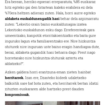
Era berean, herriko egoerari erreparatuta, %85 euskaraz
hitz egiteko gai den bitartean kaleko erabilera ez dela
%70era heltzen adierazi zuten. Hala, horri aurre egiteko
aldaketa euskaldunengadik hasi
behar dela azpimarratu
zuten: “Lekeitio orain baino euskaldunagoa izatea
Lekeitioko euskaldunon esku dago. Erreferenteak gara
umeentzako, kanpotik etorritakoentzatko eta baita gure
inguruko lagun eta familiarentzako ere. Nire hizkuntza
ohiturek nire inguruan uste baino eragin handiagoa dute,
beraz, aldaketa gugandik hasi beharra dago. Prest nago
horretarako nire hizkuntza ohiturak aztertu eta
aldatzeko?”.
Azken galdera horri erantzuna eman zieten hainbat
herritarrek.
Izan ere, Dzasteko kideek udaletxeko
balkoitik sare bat bota zuten, eta herritarrek bertan idatzi
zituzten euskararen alde hartzeko prest dauden
konpromisoak.