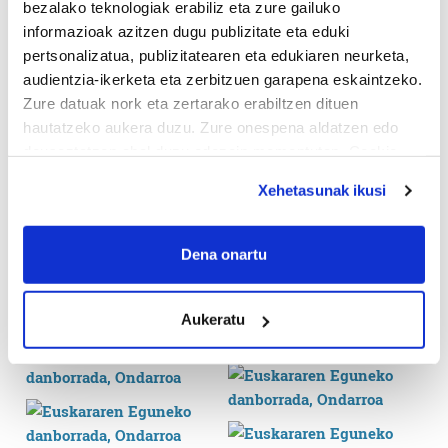
bezalako teknologiak erabiliz eta zure gailuko
informazioak azitzen dugu publizitate eta eduki
pertsonalizatua, publizitatearen eta edukiaren neurketa,
audientzia-ikerketa eta zerbitzuen garapena eskaintzeko.
Zure datuak nork eta zertarako erabiltzen dituen
hautatzeko aukera duzu. Zure onespena aldatzen edo
deuseztatzen ahal duzu edozein momentutan, Cookie
deklaraziotik edo Privacy triggerean klikatuz.
Xehetasunak ikusi
If you allow, we would also like to:
Collect information about your geographical
Dena onartu
location which can be accurate to within several
meters
Aukeratu
Identify your device by actively scanning it for
specific characteristics (fingerprinting)
Find out more about how your personal data is processed
and set your preferences in the
details section
.
Guk eta gure bazkideek zure datu pertsonalak