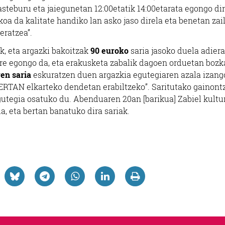
asteburu eta jaiegunetan 12:00etatik 14:00etarata egongo di
oa da kalitate handiko lan asko jaso direla eta benetan zai
eratzea”.
, eta argazki bakoitzak
90 euroko
saria jasoko duela adiera
 ere egongo da, eta erakusketa zabalik dagoen orduetan bozk
ren saria
eskuratzen duen argazkia egutegiaren azala izang
BERTAN elkarteko dendetan erabiltzeko”. Saritutako gainont
tegia osatuko du. Abenduaren 20an [barikua] Zabiel kultu
, eta bertan banatuko dira sariak.