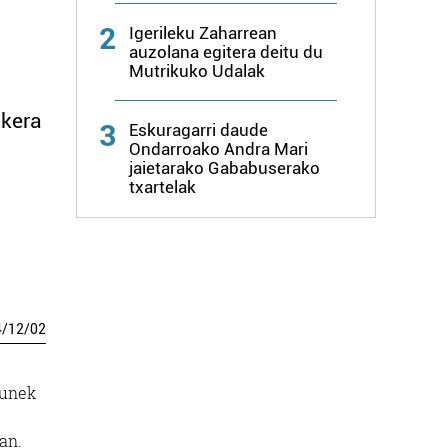
2
Igerileku Zaharrean
auzolana egitera deitu du
Mutrikuko Udalak
skera
3
Eskuragarri daude
Ondarroako Andra Mari
jaietarako Gababuserako
txartelak
4
/
12
/
02
gunek
an.