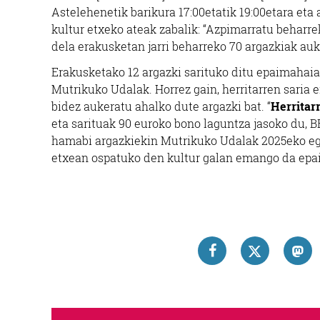
Astelehenetik barikura 17:00etatik 19:00etara eta 
kultur etxeko ateak zabalik: “Azpimarratu beharrek
dela erakusketan jarri beharreko 70 argazkiak auk
Erakusketako 12 argazki sarituko ditu epaimahaiak
Mutrikuko Udalak. Horrez gain, herritarren saria
bidez aukeratu ahalko dute argazki bat. “
Herritar
eta sarituak 90 euroko bono laguntza jasoko du, 
hamabi argazkiekin Mutrikuko Udalak 2025eko egu
etxean ospatuko den kultur galan emango da epaia