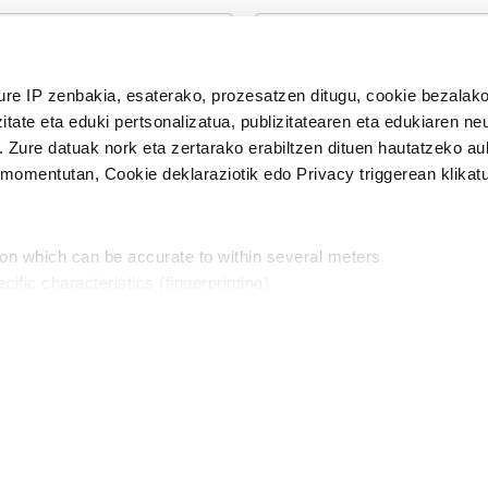
n Politika
irakurri eta onartzen dut.
ure IP zenbakia, esaterako, prozesatzen ditugu, cookie bezalako
H
itate eta eduki pertsonalizatua, publizitatearen eta edukiaren ne
. Zure datuak nork eta zertarako erabiltzen dituen hautatzeko a
omentutan, Cookie deklaraziotik edo Privacy triggerean klikat
Publizitatea
ion which can be accurate to within several meters
in
cific characteristics (fingerprinting)
d and set your preferences in the
details section
.
aratik, modu librean kontatzea da gure eginkizuna. Horret
intzoena da HITZAkide egitea.
n ditugu, zure IP zenbakia, besteak beste, teknologia erabiliz,
Babesleak:
, iragarkiak eta edukia neurtzeko, jendeari buruzko informazioa b
abiltzen dituen hauta dezakezu.
interes komertzial legitimoetan babesten dira. Ikusi gure bazki