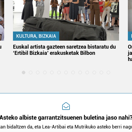
KULTURA, BIZKAIA
u
Euskal artista gazteen saretzea bistaratu du
O
‘Ertibil Bizkaia’ erakusketak Bilbon
j
h
Asteko albiste garrantzitsuenen buletina jaso nahi
an bidaltzen da, eta Lea-Artibai eta Mutrikuko asteko berri nagu