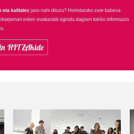
 eta kalitatez
jaso nahi dituzu?
Horretarako zure babesa
ekarpenari esker, euskaratik eginda dagoen tokiko informazio
u.
in HITZAkide