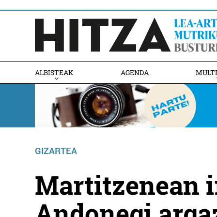
ALBISTEAK
AGENDA
MULT
GIZARTEA
Martitzenean i
Andonegi argaz