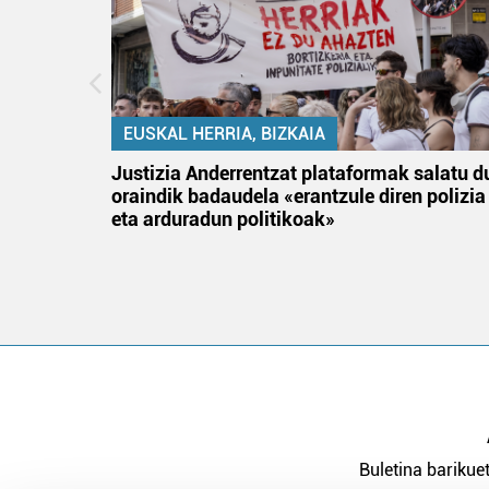
EUSKAL HERRIA, BIZKAIA
an
Justizia Anderrentzat plataformak salatu d
oraindik badaudela «erantzule diren polizia
eta arduradun politikoak»
Buletina barikuet