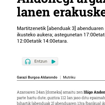
lanen erakusk
Martitzenetik [abenduak 3] abenduaren 
ikusteko aukera; astegunetan 17:00etati
12:00etatik 14:00etara.
Garazi Burgoa Aldarondo
Mutriku
Azaroaren 24an [domeka] amaitu zen
Iñigo Ando
parte hartu dute; guztira 112 lan jaso ditu epaima
bihartik [abenduak 2] abenduaren 13ra [barikua] i