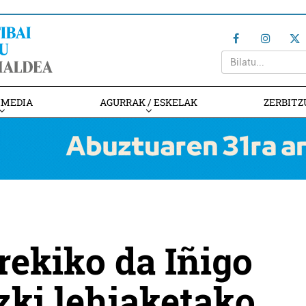
IMEDIA
AGURRAK / ESKELAK
ZERBITZ
rekiko da Iñigo
ki lehiaketako