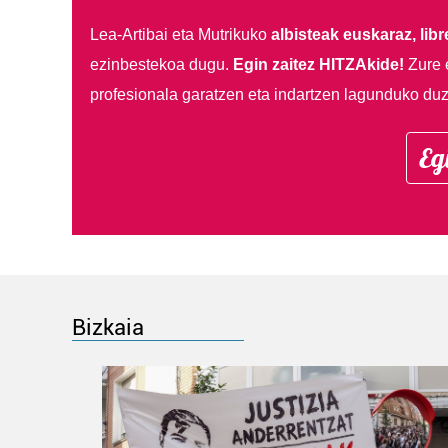
Lea-Artibai eta Mutrikuko
albisteak euskaraz, libre
ezinbestekoa dugu.
Egin zaitez HITZAkide!
Zure 
profesionala garatzen eta indartzen lagunduko duz
Eg
Bizkaia