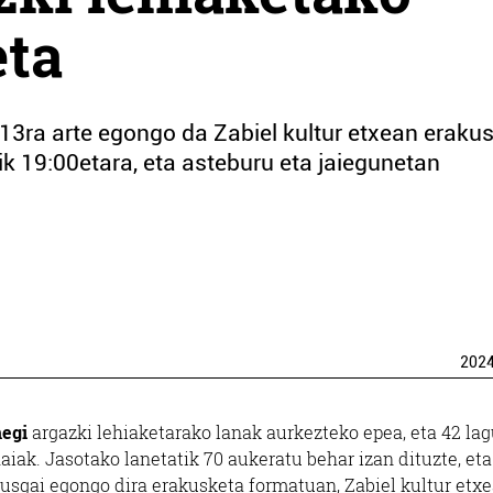
eta
13ra arte egongo da Zabiel kultur etxean eraku
k 19:00etara, eta asteburu eta jaiegunetan
202
negi
argazki lehiaketarako lanak aurkezteko epea, eta 42 la
haiak. Jasotako lanetatik 70 aukeratu behar izan dituzte, eta
kusgai egongo dira erakusketa formatuan, Zabiel kultur etxe