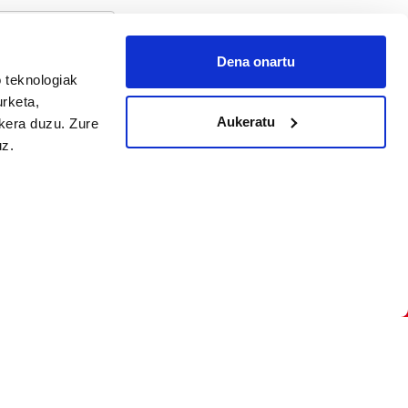
Dena onartu
 teknologiak
arpidetu
urketa,
Aukeratu
ukera duzu. Zure
uz.
Argitalpen politika
Aniztasun politika
Pribatutasun politika
Cookieak
arako zure ekarpena
 cookieak
iltzeko eta
deen zerrenda,