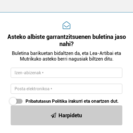
Asteko albiste garrantzitsuenen buletina jaso
nahi?
Buletina barikuetan bidaltzen da, eta Lea-Artibai eta
Mutrikuko asteko berri nagusiak biltzen ditu.
Pribatutasun Politika
irakurri eta onartzen dut.
Harpidetu