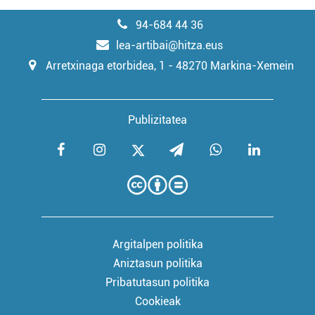
94-684 44 36
lea-artibai@hitza.eus
Arretxinaga etorbidea, 1 - 48270 Markina-Xemein
Publizitatea
Argitalpen politika
Aniztasun politika
Pribatutasun politika
Cookieak