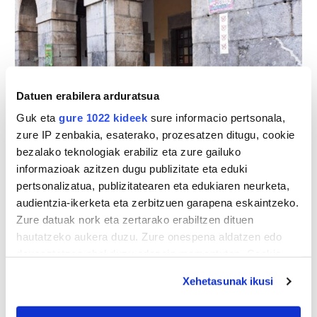
Datuen erabilera arduratsua
Guk eta
gure 1022 kideek
sure informacio pertsonala,
zure IP zenbakia, esaterako, prozesatzen ditugu, cookie
bezalako teknologiak erabiliz eta zure gailuko
informazioak azitzen dugu publizitate eta eduki
pertsonalizatua, publizitatearen eta edukiaren neurketa,
audientzia-ikerketa eta zerbitzuen garapena eskaintzeko.
Zure datuak nork eta zertarako erabiltzen dituen
hautatzeko aukera duzu. Zure onespena aldatzen edo
deuseztatzen ahal duzu edozein momentutan, Cookie
deklaraziotik edo Privacy triggerean klikatuz.
Xehetasunak ikusi
If you allow, we would also like to: