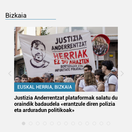
Bizkaia
EUSKAL HERRIA, BIZKAIA
Justizia Anderrentzat plataformak salatu du
Eu
oraindik badaudela «erantzule diren polizia
‘E
eta arduradun politikoak»