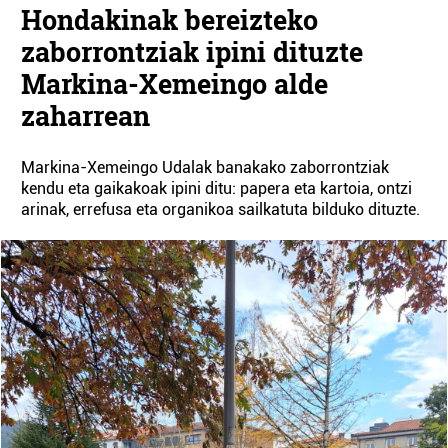
Hondakinak bereizteko
zaborrontziak ipini dituzte
Markina-Xemeingo alde
zaharrean
Markina-Xemeingo Udalak banakako zaborrontziak
kendu eta gaikakoak ipini ditu: papera eta kartoia, ontzi
arinak, errefusa eta organikoa sailkatuta bilduko dituzte.