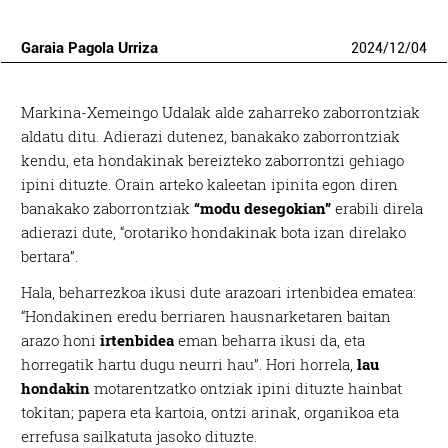
Garaia Pagola Urriza
2024
/
12
/
04
Markina-Xemeingo Udalak alde zaharreko zaborrontziak
aldatu ditu. Adierazi dutenez, banakako zaborrontziak
kendu, eta hondakinak bereizteko zaborrontzi gehiago
ipini dituzte. Orain arteko kaleetan ipinita egon diren
banakako zaborrontziak
“modu desegokian”
erabili direla
adierazi dute, “orotariko hondakinak bota izan direlako
bertara”.
Hala, beharrezkoa ikusi dute arazoari irtenbidea ematea:
“Hondakinen eredu berriaren hausnarketaren baitan
arazo honi
irtenbidea
eman beharra ikusi da, eta
horregatik hartu dugu neurri hau”. Hori horrela,
lau
hondakin
motarentzatko ontziak ipini dituzte hainbat
tokitan; papera eta kartoia, ontzi arinak, organikoa eta
errefusa sailkatuta jasoko dituzte.