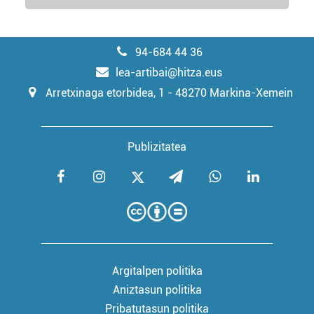
94-684 44 36
lea-artibai@hitza.eus
Arretxinaga etorbidea, 1 - 48270 Markina-Xemein
Publizitatea
Argitalpen politika
Aniztasun politika
Pribatutasun politika