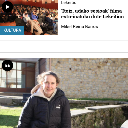
Lekeitio
'Itoiz, udako sesioak' filma
estreinatuko dute Lekeition
Mikel Reina Barros
KULTURA