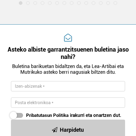
Webgune honek cookie propioak eta hirugarrenen cookie-
fitxategiak erabiltzen ditu. Zure esperientzia eta
zerbitzuak hobetzeko asmoz, cookie teknologiaz
baliatzen gara. Ohar hau onartuz gero, teknologia hori
erabiltzeko baimen esplizitua ematen diguzu.
Gehiago
irakurri
Asteko albiste garrantzitsuenen buletina jaso
nahi?
Buletina barikuetan bidaltzen da, eta Lea-Artibai eta
Mutrikuko asteko berri nagusiak biltzen ditu.
Pribatutasun Politika
irakurri eta onartzen dut.
Harpidetu