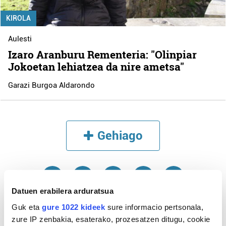
KIROLA
Aulesti
Izaro Aranburu Rementeria: "Olinpiar
Jokoetan lehiatzea da nire ametsa"
Garazi Burgoa Aldarondo
Gehiago
Datuen erabilera arduratsua
Guk eta
gure 1022 kideek
sure informacio pertsonala,
zure IP zenbakia, esaterako, prozesatzen ditugu, cookie