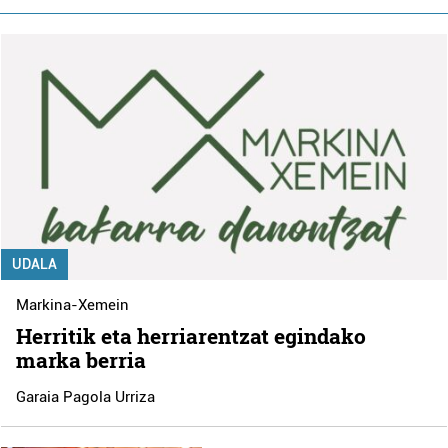
UDALA
Markina-Xemein
Herritik eta herriarentzat egindako
marka berria
Garaia Pagola Urriza