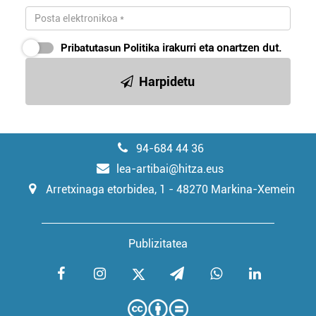
Pribatutasun Politika
irakurri eta onartzen dut.
Harpidetu
94-684 44 36
lea-artibai@hitza.eus
Arretxinaga etorbidea, 1 - 48270 Markina-Xemein
Publizitatea