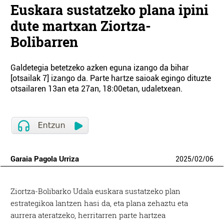
Euskara sustatzeko plana ipini
dute martxan Ziortza-
Bolibarren
Galdetegia betetzeko azken eguna izango da bihar
[otsailak 7] izango da. Parte hartze saioak egingo dituzte
otsailaren 13an eta 27an, 18:00etan, udaletxean.
Garaia Pagola Urriza
2025
/
02
/
06
Ziortza-Bolibarko Udala euskara sustatzeko plan
estrategikoa lantzen hasi da, eta plana zehaztu eta
aurrera ateratzeko, herritarren parte hartzea