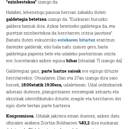
“ezinbestekoa”
izango da.
Halaber, lehenengo pausoa herrian zabaldu duten
galdetegia betetzea
izango da: “Euskarari buruzko
galdera batzuk dira. Azkar betetzeko galdetegia da, eta
guretzat ezinbestekoa da herritarren iritzia jasotzea”.
Banatu duten eskuorriko
estekaren bitartez
erantzun
daitezke galderak, edo hala nahi izanez gero, baita
galdetegia paperez bete eta udaleko postontzian utzita
ere; horretarako azken eguna
bihar
[otsailak 7] izango da].
Galdetegiaz gain,
parte hartze saioak
ere egingo dituzte
herritarrekin. Otsailaren 13an eta 27an izango dira saio
horiek,
18:00etatik 19:30era,
udaletxean. Udal ordezkariek
adierazi dutenez, plangintzaren estrategiak zehaztu eta
ekintzak identifikatuko dituzte; eragile eta herritarrei dei
egin diete bertan parte hartzera.
Konpromisoa.
Udalak jakitera eman duenez, azken datu
ofizialen arabera Ziortza-Bolibarren
%83,2
dira euskaraz