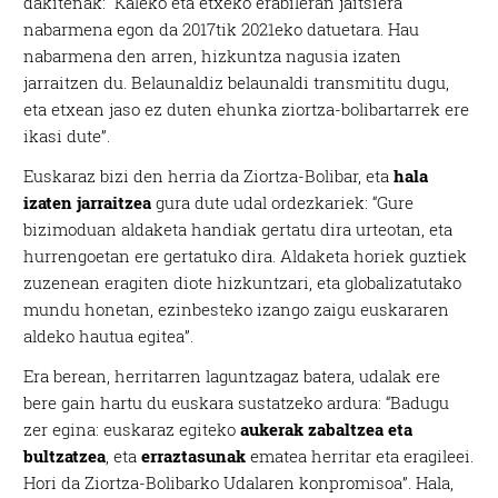
dakitenak: “Kaleko eta etxeko erabileran jaitsiera
nabarmena egon da 2017tik 2021eko datuetara. Hau
nabarmena den arren, hizkuntza nagusia izaten
jarraitzen du. Belaunaldiz belaunaldi transmititu dugu,
eta etxean jaso ez duten ehunka ziortza-bolibartarrek ere
ikasi dute”.
Euskaraz bizi den herria da Ziortza-Bolibar, eta
hala
izaten jarraitzea
gura dute udal ordezkariek: “Gure
bizimoduan aldaketa handiak gertatu dira urteotan, eta
hurrengoetan ere gertatuko dira. Aldaketa horiek guztiek
zuzenean eragiten diote hizkuntzari, eta globalizatutako
mundu honetan, ezinbesteko izango zaigu euskararen
aldeko hautua egitea”.
Era berean, herritarren laguntzagaz batera, udalak ere
bere gain hartu du euskara sustatzeko ardura: “Badugu
zer egina: euskaraz egiteko
aukerak zabaltzea eta
bultzatzea
, eta
erraztasunak
ematea herritar eta eragileei.
Hori da Ziortza-Bolibarko Udalaren konpromisoa”. Hala,