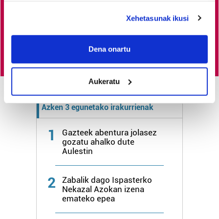
duzu.
deklaraziotik edo Privacy triggerean klikatuz.
Xehetasunak ikusi
If you allow, we would also like to:
Egin HITZAkide
Collect information about your geographical
Dena onartu
location which can be accurate to within several
meters
Aukeratu
Identify your device by actively scanning it for
specific characteristics (fingerprinting)
Azken 3 egunetako irakurrienak
Find out more about how your personal data is processed
and set your preferences in the
details section
.
1
Gazteek abentura jolasez
gozatu ahalko dute
Guk eta gure bazkideek zure datu pertsonalak
Aulestin
prozesatzen ditugu, zure IP zenbakia, besteak beste,
teknologia erabiliz, cookieak adibidez, iragarki eta eduki
2
pertsonalizatuak eskaintzeko, iragarkiak eta edukia
Zabalik dago Ispasterko
Nekazal Azokan izena
neurtzeko, jendeari buruzko informazioa biltzeko eta
emateko epea
produktuak garatzeko. Zure datuak nork eta zertarako
erabiltzen dituen hauta dezakezu.