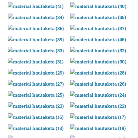
teknologia erabiliz, cookieak adibidez, iragarki eta eduki
pertsonalizatuak eskaintzeko, iragarkiak eta edukia
neurtzeko, jendeari buruzko informazioa biltzeko eta
produktuak garatzeko. Zure datuak nork eta zertarako
erabiltzen dituen hauta dezakezu.
Bazkide batzuek ez dizute baimenik eskatzen, eta beren
interes komertzial legitimoetan babesten dira. Ikusi gure
bazkideen zerrenda, beren ustez zein helburutarako
duten interes legitimoa eta horren aurka nola egin
dezakezun ikusteko.
Lortu zure datu pertsonalak prozesatzeko moduari
buruzko informazio gehiago eta ezarri zure lehentasunak
datuen atalean. Edozein unetan alda edo ken dezakezu
zure baimena Cookieen adierazpenean.
Webgune honek cookie propioak eta hirugarrenen cookie-