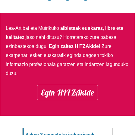
Lea-Artibai eta Mutrikuko
albisteak euskaraz, libre eta
kalitatez
jaso nahi dituzu?
Horretarako zure babesa
ezinbestekoa dugu.
Egin zaitez HITZAkide!
Zure
ekarpenari esker, euskaratik eginda dagoen tokiko
informazio profesionala garatzen eta indartzen lagunduko
duzu.
Egin HITZAkide
Azken 3 egunetako irakurrienak