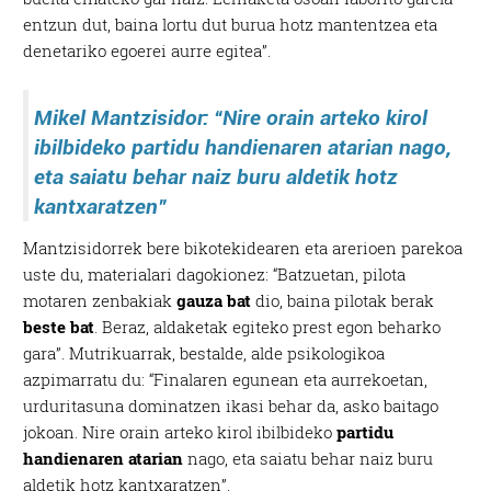
entzun dut, baina lortu dut burua hotz mantentzea eta
denetariko egoerei aurre egitea”.
Mikel Mantzisidor: “
Nire orain arteko kirol
ibilbideko partidu handienaren atarian nago,
eta saiatu behar naiz buru aldetik hotz
kantxaratzen”
Mantzisidorrek bere bikotekidearen eta arerioen parekoa
uste du, materialari dagokionez: “Batzuetan, pilota
motaren zenbakiak
gauza bat
dio, baina pilotak berak
beste bat
. Beraz, aldaketak egiteko prest egon beharko
gara”. Mutrikuarrak, bestalde, alde psikologikoa
azpimarratu du: “Finalaren egunean eta aurrekoetan,
urduritasuna dominatzen ikasi behar da, asko baitago
jokoan. Nire orain arteko kirol ibilbideko
partidu
handienaren atarian
nago, eta saiatu behar naiz buru
aldetik hotz kantxaratzen”.