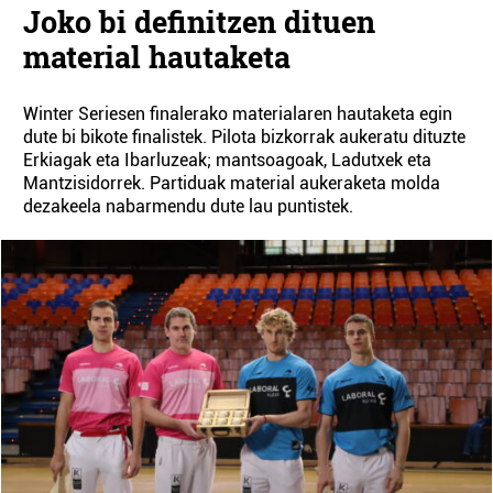
Joko bi definitzen dituen
material hautaketa
Winter Seriesen finalerako materialaren hautaketa egin
dute bi bikote finalistek. Pilota bizkorrak aukeratu dituzte
Erkiagak eta Ibarluzeak; mantsoagoak, Ladutxek eta
Mantzisidorrek. Partiduak material aukeraketa molda
dezakeela nabarmendu dute lau puntistek.