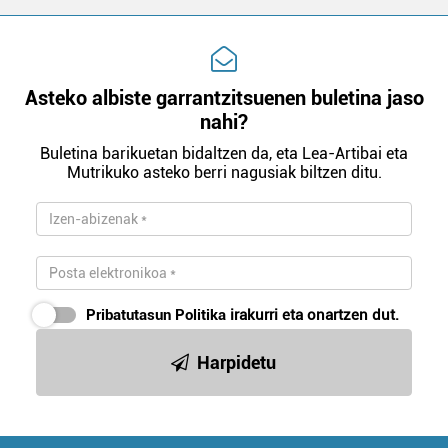
Asteko albiste garrantzitsuenen buletina jaso
nahi?
Buletina barikuetan bidaltzen da, eta Lea-Artibai eta
Mutrikuko asteko berri nagusiak biltzen ditu.
Pribatutasun Politika
irakurri eta onartzen dut.
Harpidetu