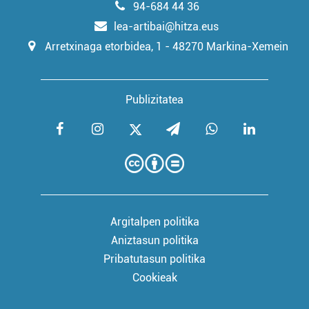
94-684 44 36
lea-artibai@hitza.eus
Arretxinaga etorbidea, 1 - 48270 Markina-Xemein
Publizitatea
Argitalpen politika
Aniztasun politika
Pribatutasun politika
Cookieak