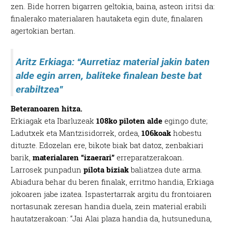
zen. Bide horren bigarren geltokia, baina, asteon iritsi da:
finalerako materialaren hautaketa egin dute, finalaren
agertokian bertan.
Aritz Erkiaga: “A
urretiaz material jakin baten
alde egin arren, baliteke finalean beste bat
erabiltzea”
Beteranoaren hitza.
Erkiagak eta Ibarluzeak
108ko piloten alde
egingo dute;
Ladutxek eta Mantzisidorrek, ordea,
106koak
hobestu
dituzte. Edozelan ere, bikote biak bat datoz, zenbakiari
barik,
materialaren “izaerari”
erreparatzerakoan.
Larrosek punpadun
pilota biziak
baliatzea dute arma.
Abiadura behar du beren finalak, erritmo handia, Erkiaga
jokoaren jabe izatea. Ispastertarrak argitu du frontoiaren
nortasunak zeresan handia duela, zein material erabili
hautatzerakoan: “Jai Alai plaza handia da, hutsuneduna,