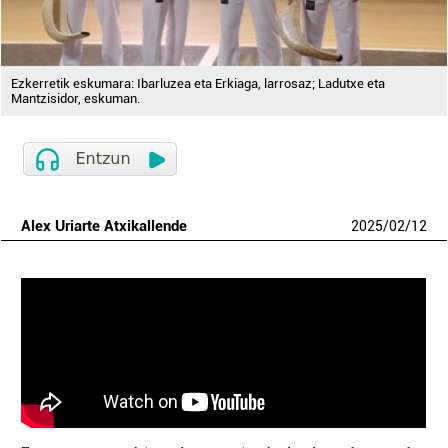
Ezkerretik eskumara: Ibarluzea eta Erkiaga, larrosaz; Ladutxe eta
Mantzisidor, eskuman.
Alex Uriarte Atxikallende
2025
/
02
/
12