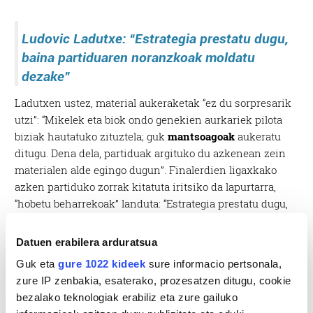
Ludovic Ladutxe: “
Estrategia prestatu dugu,
baina partiduaren noranzkoak moldatu
dezake”
Ladutxen ustez, material aukeraketak “ez du sorpresarik
utzi”: “Mikelek eta biok ondo genekien aurkariek pilota
biziak hautatuko zituztela; guk
mantsoagoak
aukeratu
ditugu. Dena dela, partiduak argituko du azkenean zein
materialen alde egingo dugun”. Finalerdien ligaxkako
azken partiduko zorrak kitatuta iritsiko da lapurtarra,
“hobetu beharrekoak” landuta: “Estrategia prestatu dugu,
baina partiduaren noranzkoak
moldatu
dezake”.
Datuen erabilera arduratsua
Guk eta
gure 1022 kideek
sure informacio pertsonala,
zure IP zenbakia, esaterako, prozesatzen ditugu, cookie
bezalako teknologiak erabiliz eta zure gailuko