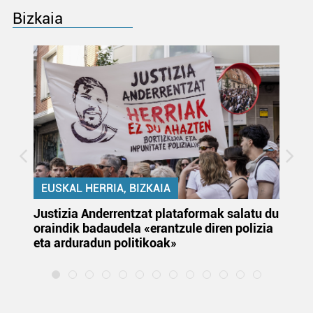
Bizkaia
EUSKAL HERRIA, BIZKAIA
Justizia Anderrentzat plataformak salatu du
Eu
oraindik badaudela «erantzule diren polizia
‘E
eta arduradun politikoak»