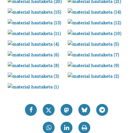
fitxategiak erabiltzen ditu. Zure esperientzia eta
zerbitzuak hobetzeko asmoz, cookie teknologiaz
baliatzen gara. Ohar hau onartuz gero, teknologia hori
erabiltzeko baimen esplizitua ematen diguzu.
Gehiago
irakurri