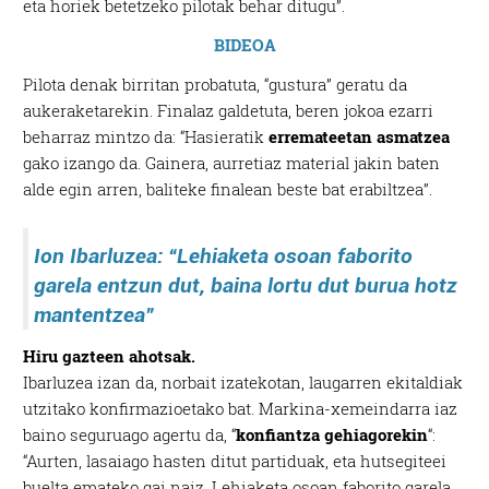
eta horiek betetzeko pilotak behar ditugu”.
BIDEOA
Pilota denak birritan probatuta, “gustura” geratu da
aukeraketarekin. Finalaz galdetuta, beren jokoa ezarri
beharraz mintzo da: “Hasieratik
erremateetan asmatzea
gako izango da. Gainera, aurretiaz material jakin baten
alde egin arren, baliteke finalean beste bat erabiltzea”.
Ion Ibarluzea: “
Lehiaketa osoan faborito
garela entzun dut, baina lortu dut burua hotz
mantentzea”
Hiru gazteen ahotsak.
Ibarluzea izan da, norbait izatekotan, laugarren ekitaldiak
utzitako konfirmazioetako bat. Markina-xemeindarra iaz
baino seguruago agertu da, “
konfiantza gehiagorekin
“:
“Aurten, lasaiago hasten ditut partiduak, eta hutsegiteei
buelta emateko gai naiz. Lehiaketa osoan faborito garela