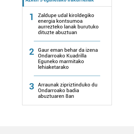
1
Zaldupe udal kiroldegiko
energia kontsumoa
aurrezteko lanak burutuko
dituzte abuztuan
2
Gaur eman behar da izena
Ondarroako Kuadrilla
Eguneko marmitako
lehiaketarako
3
Arraunak zipriztinduko du
Ondarroako badia
abuztuaren 8an