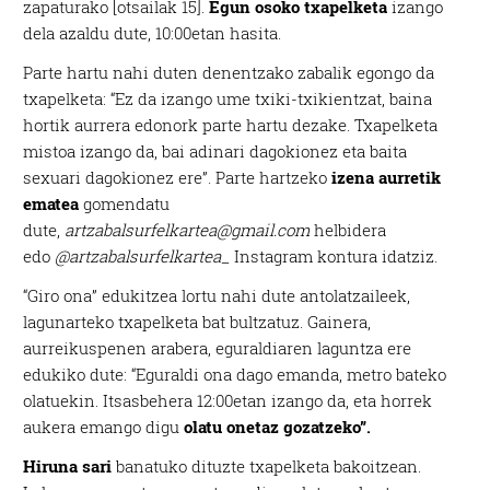
zapaturako [otsailak 15].
Egun osoko txapelketa
izango
dela azaldu dute, 10:00etan hasita.
Parte hartu nahi duten denentzako zabalik egongo da
txapelketa: “Ez da izango ume txiki-txikientzat, baina
hortik aurrera edonork parte hartu dezake. Txapelketa
mistoa izango da, bai adinari dagokionez eta baita
sexuari dagokionez ere”. Parte hartzeko
izena aurretik
ematea
gomendatu
dute,
artzabalsurfelkartea@gmail.com
helbidera
edo
@artzabalsurfelkartea_
Instagram kontura idatziz.
“Giro ona” edukitzea lortu nahi dute antolatzaileek,
lagunarteko txapelketa bat bultzatuz. Gainera,
aurreikuspenen arabera, eguraldiaren laguntza ere
edukiko dute: “Eguraldi ona dago emanda, metro bateko
olatuekin. Itsasbehera 12:00etan izango da, eta horrek
aukera emango digu
olatu onetaz gozatzeko”.
Hiruna sari
banatuko dituzte txapelketa bakoitzean.