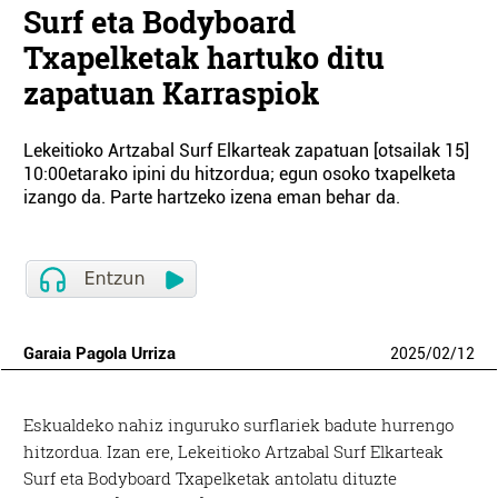
Surf eta Bodyboard
Txapelketak hartuko ditu
zapatuan Karraspiok
Lekeitioko Artzabal Surf Elkarteak zapatuan [otsailak 15]
10:00etarako ipini du hitzordua; egun osoko txapelketa
izango da. Parte hartzeko izena eman behar da.
Garaia Pagola Urriza
2025
/
02
/
12
Eskualdeko nahiz inguruko surflariek badute hurrengo
hitzordua. Izan ere, Lekeitioko Artzabal Surf Elkarteak
Surf eta Bodyboard Txapelketak antolatu dituzte