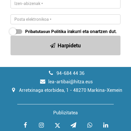
Pribatutasun Politika
irakurri eta onartzen dut.
Harpidetu
94-684 44 36
lea-artibai@hitza.eus
Arretxinaga etorbidea, 1 - 48270 Markina-Xemein
Publizitatea