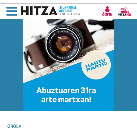
Sartu
KIROLA