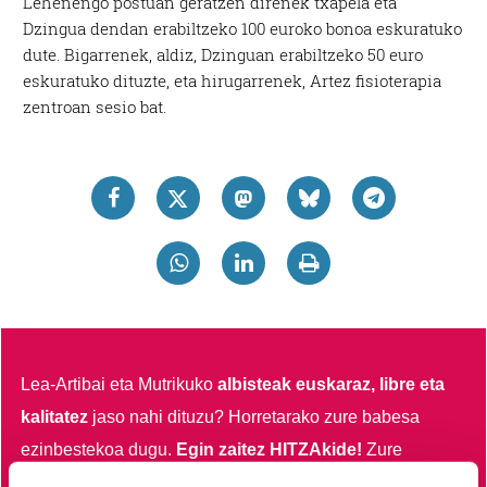
Lehenengo postuan geratzen direnek txapela eta
Dzingua dendan erabiltzeko 100 euroko bonoa eskuratuko
dute. Bigarrenek, aldiz, Dzinguan erabiltzeko 50 euro
eskuratuko dituzte, eta hirugarrenek, Artez fisioterapia
zentroan sesio bat.
Lea-Artibai eta Mutrikuko
albisteak euskaraz, libre eta
kalitatez
jaso nahi dituzu?
Horretarako zure babesa
ezinbestekoa dugu.
Egin zaitez HITZAkide!
Zure
ekarpenari esker, euskaratik eginda dagoen tokiko