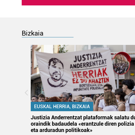
Bizkaia
EUSKAL HERRIA, BIZKAIA
an
Justizia Anderrentzat plataformak salatu d
oraindik badaudela «erantzule diren polizia
eta arduradun politikoak»