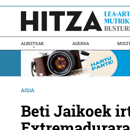
ALBISTEAK
AGENDA
MULT
AISIA
Beti Jaikoek ir
Extremadurara 