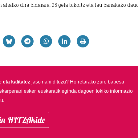
n ahalko dira bidaiara; 25 gela bikoitz eta lau banakako dau
 eta kalitatez
jaso nahi dituzu?
Horretarako zure babesa
ekarpenari esker, euskaratik eginda dagoen tokiko informazio
u.
in HITZAkide