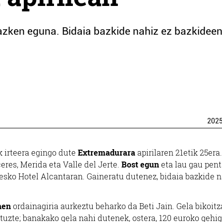
azken eguna. Bidaia bazkide nahiz ez bazkideen
202
k irteera egingo dute
Extremadurara
apirilaren 21etik 25era.
ceres, Merida eta Valle del Jerte.
Bost egun
eta lau gau pent
resko Hotel Alcantaran. Gaineratu dutenez, bidaia bazkide 
hen
ordainagiria aurkeztu beharko da Beti Jain. Gela bikoitz
uzte; banakako gela nahi dutenek, ostera, 120 euroko gehig