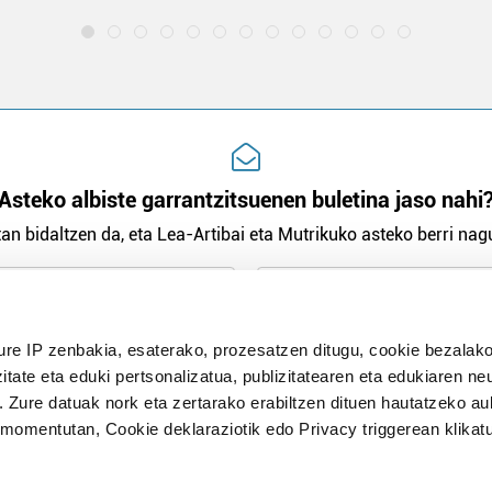
Asteko albiste garrantzitsuenen buletina jaso nahi
an bidaltzen da, eta Lea-Artibai eta Mutrikuko asteko berri nagu
n Politika
irakurri eta onartzen dut.
ure IP zenbakia, esaterako, prozesatzen ditugu, cookie bezalako
H
itate eta eduki pertsonalizatua, publizitatearen eta edukiaren ne
. Zure datuak nork eta zertarako erabiltzen dituen hautatzeko a
omentutan, Cookie deklaraziotik edo Privacy triggerean klikat
Publizitatea