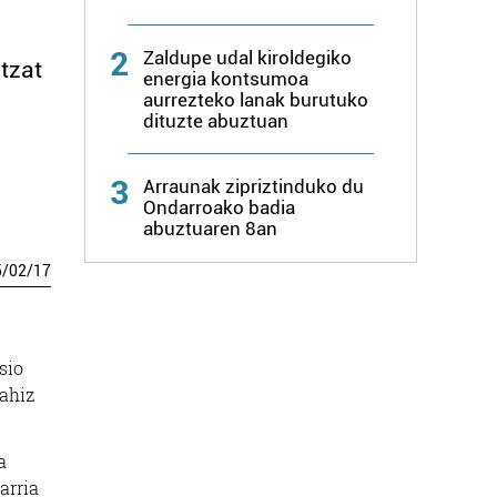
2
Zaldupe udal kiroldegiko
tzat
energia kontsumoa
aurrezteko lanak burutuko
dituzte abuztuan
3
Arraunak zipriztinduko du
Ondarroako badia
abuztuaren 8an
5
/
02
/
17
sio
nahiz
a
arria