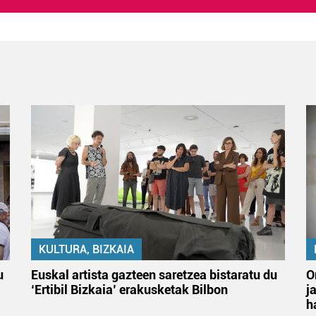
KULTURA, BIZKAIA
u
Euskal artista gazteen saretzea bistaratu du
O
‘Ertibil Bizkaia’ erakusketak Bilbon
j
h