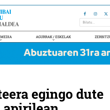
IMEDIA
AGURRAK / ESKELAK
ZERBITZ
teera egingo dute
apirilean