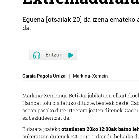
Eguena [otsailak 20] da izena emateko 
da.
Garaia Pagola Urriza
Markina-Xemein
Markina-Xemeingo Beti Jai jubilatuen elkartekoe
Hainbat toki bisitatuko dituzte, besteak beste, Ca
osoan pasako dute irteerara joaten direnek, Cace
ez bazkideentzat da.
Bidaiara joateko
otsailaren 20ko 12:00ak baino le
aukeratzen dutenek 525 euro ordaindu beharko dit