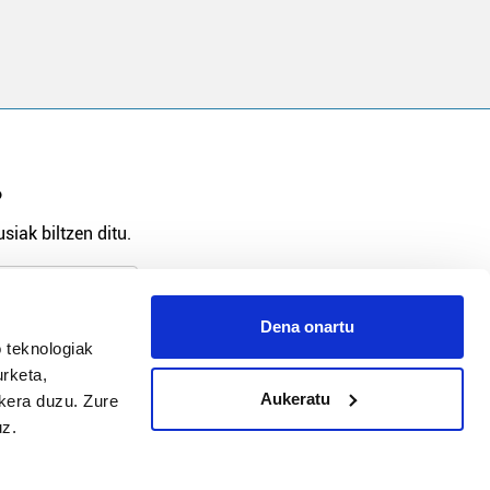
?
siak biltzen ditu.
Dena onartu
 teknologiak
arpidetu
urketa,
Aukeratu
ukera duzu. Zure
uz.
Argitalpen politika
Aniztasun politika