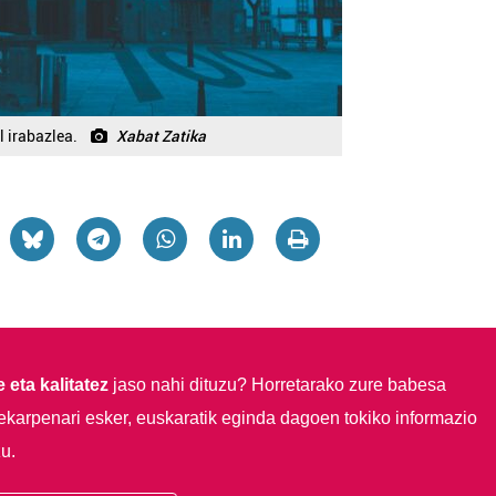
 irabazlea.
Xabat Zatika
 eta kalitatez
jaso nahi dituzu?
Horretarako zure babesa
ekarpenari esker, euskaratik eginda dagoen tokiko informazio
u.