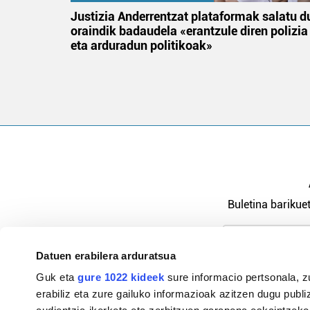
an
Justizia Anderrentzat plataformak salatu d
oraindik badaudela «erantzule diren polizia
eta arduradun politikoak»
Buletina barikuet
Datuen erabilera arduratsua
Pribatutasu
Guk eta
gure 1022 kideek
sure informacio pertsonala, z
erabiliz eta zure gailuko informazioak azitzen dugu publiz