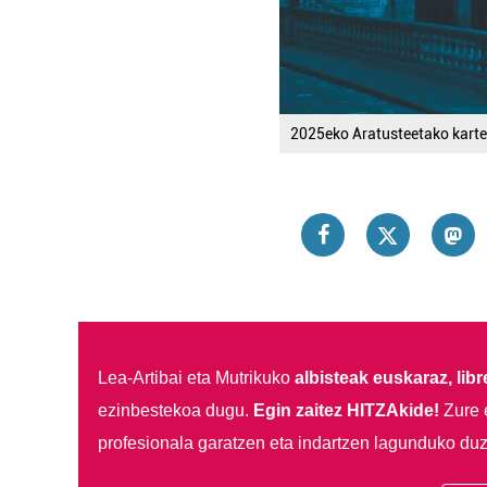
2025eko Aratusteetako kartel
Lea-Artibai eta Mutrikuko
albisteak euskaraz, libre
ezinbestekoa dugu.
Egin zaitez HITZAkide!
Zure 
profesionala garatzen eta indartzen lagunduko duz