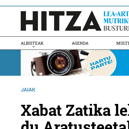
ALBISTEAK
AGENDA
MULT
JAIAK
Xabat Zatika le
du Aratusteeta