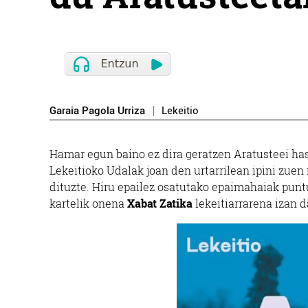
Garaia Pagola Urriza
Lekeitio
Hamar egun baino ez dira geratzen Aratusteei hasi
Lekeitioko Udalak joan den urtarrilean ipini zuen
dituzte. Hiru epailez osatutako epaimahaiak puntu
kartelik onena
Xabat Zatika
lekeitiarrarena izan d