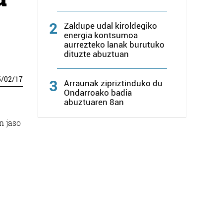
2
Zaldupe udal kiroldegiko
energia kontsumoa
aurrezteko lanak burutuko
dituzte abuztuan
5
/
02
/
17
3
Arraunak zipriztinduko du
Ondarroako badia
abuztuaren 8an
n jaso