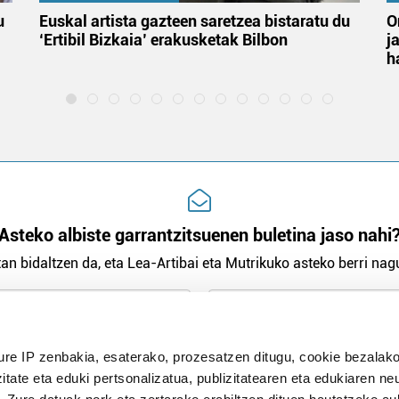
u
Euskal artista gazteen saretzea bistaratu du
O
‘Ertibil Bizkaia’ erakusketak Bilbon
j
h
Asteko albiste garrantzitsuenen buletina jaso nahi
an bidaltzen da, eta Lea-Artibai eta Mutrikuko asteko berri nagu
n Politika
irakurri eta onartzen dut.
ure IP zenbakia, esaterako, prozesatzen ditugu, cookie bezalako
H
itate eta eduki pertsonalizatua, publizitatearen eta edukiaren ne