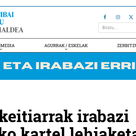
IMEDIA
AGURRAK / ESKELAK
ZERBITZ
keitiarrak irabazi
ko kartel lehiaket