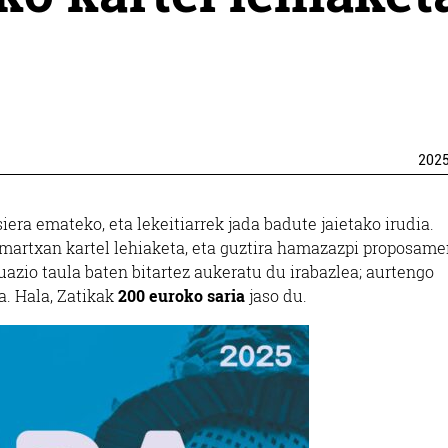
202
era emateko, eta lekeitiarrek jada badute jaietako irudia.
 martxan kartel lehiaketa, eta guztira hamazazpi proposame
azio taula baten bitartez aukeratu du irabazlea; aurtengo
a. Hala, Zatikak
200 euroko saria
jaso du.