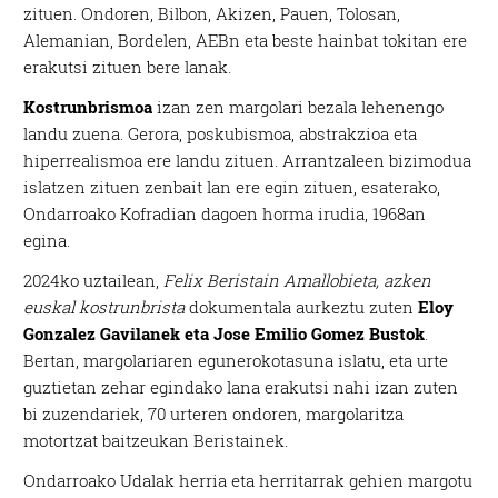
zituen. Ondoren, Bilbon, Akizen, Pauen, Tolosan,
Alemanian, Bordelen, AEBn eta beste hainbat tokitan ere
erakutsi zituen bere lanak.
Kostrunbrismoa
izan zen margolari bezala lehenengo
landu zuena. Gerora, poskubismoa, abstrakzioa eta
hiperrealismoa ere landu zituen. Arrantzaleen bizimodua
islatzen zituen zenbait lan ere egin zituen, esaterako,
Ondarroako Kofradian dagoen horma irudia, 1968an
egina.
2024ko uztailean,
Felix Beristain Amallobieta, azken
euskal kostrunbrista
dokumentala aurkeztu zuten
Eloy
Gonzalez Gavilanek eta Jose Emilio Gomez Bustok
.
Bertan, margolariaren egunerokotasuna islatu, eta urte
guztietan zehar egindako lana erakutsi nahi izan zuten
bi zuzendariek, 70 urteren ondoren, margolaritza
motortzat baitzeukan Beristainek.
Ondarroako Udalak herria eta herritarrak gehien margotu