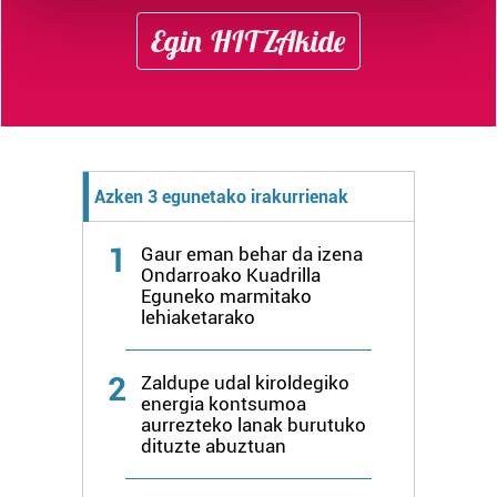
and set your preferences in the
details section
.
Egin HITZAkide
Guk eta gure bazkideek zure datu pertsonalak
prozesatzen ditugu, zure IP zenbakia, besteak beste,
teknologia erabiliz, cookieak adibidez, iragarki eta eduki
pertsonalizatuak eskaintzeko, iragarkiak eta edukia
neurtzeko, jendeari buruzko informazioa biltzeko eta
Azken 3 egunetako irakurrienak
produktuak garatzeko. Zure datuak nork eta zertarako
erabiltzen dituen hauta dezakezu.
1
Gaur eman behar da izena
Ondarroako Kuadrilla
Bazkide batzuek ez dizute baimenik eskatzen, eta beren
Eguneko marmitako
interes komertzial legitimoetan babesten dira. Ikusi gure
lehiaketarako
bazkideen zerrenda, beren ustez zein helburutarako
duten interes legitimoa eta horren aurka nola egin
2
Zaldupe udal kiroldegiko
dezakezun ikusteko.
energia kontsumoa
aurrezteko lanak burutuko
Lortu zure datu pertsonalak prozesatzeko moduari
dituzte abuztuan
buruzko informazio gehiago eta ezarri zure lehentasunak
datuen atalean. Edozein unetan alda edo ken dezakezu