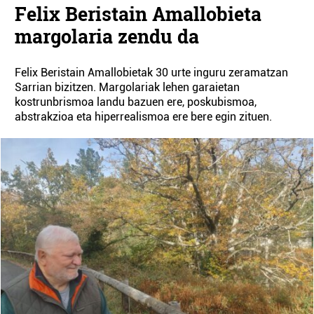
Felix Beristain Amallobieta
margolaria zendu da
Felix Beristain Amallobietak 30 urte inguru zeramatzan
Sarrian bizitzen. Margolariak lehen garaietan
kostrunbrismoa landu bazuen ere, poskubismoa,
abstrakzioa eta hiperrealismoa ere bere egin zituen.