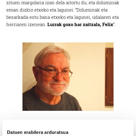
zituen margolaria izan dela aitortu du, eta doluminak
eman dizkio etxeko eta lagunei: “Doluminak eta
besarkada estu bana etxeko eta lagunei, udalaren eta
herriaren izenean.
Lurrak goxo har zaitzala, Felix
“.
Erlazionatutako edukia
Datuen erabilera arduratsua