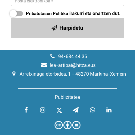
Pribatutasun Politika
irakurri eta onartzen dut.
Harpidetu
94-684 44 36
lea-artibai@hitza.eus
Arretxinaga etorbidea, 1 - 48270 Markina-Xemein
Publizitatea