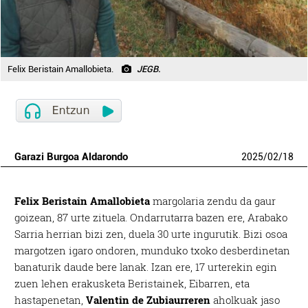
Felix Beristain Amallobieta.
JEGB.
Garazi Burgoa Aldarondo
2025
/
02
/
18
Felix Beristain Amallobieta
margolaria zendu da gaur
goizean, 87 urte zituela.
Ondarrutarra bazen ere, Arabako
Sarria herrian bizi zen, duela 30 urte ingurutik.
Bizi osoa
margotzen igaro ondoren, munduko txoko desberdinetan
banaturik daude bere lanak. Izan ere, 17 urterekin egin
zuen lehen erakusketa Beristainek, Eibarren, eta
hastapenetan,
Valentin de Zubiaurreren
aholkuak jaso