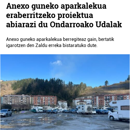
Anexo guneko aparkalekua
eraberritzeko proiektua
abiarazi du Ondarroako Udalak
Anexo guneko aparkalekua berregiteaz gain, bertatik
igarotzen den Zaldu erreka bistaratuko dute.