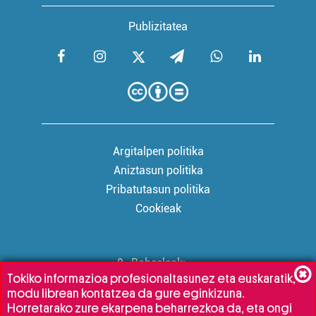
Publizitatea
Argitalpen politika
Aniztasun politika
Pribatutasun politika
Cookieak
Babesleak:
Tokiko informazioa profesionaltasunez eta euskaratik,
modu librean kontatzea da gure eginkizuna.
Horretarako zure ekarpena beharrezkoa da, eta ongi