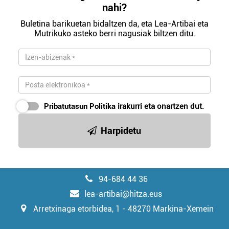
nahi?
Buletina barikuetan bidaltzen da, eta Lea-Artibai eta
Mutrikuko asteko berri nagusiak biltzen ditu.
Pribatutasun Politika
irakurri eta onartzen dut.
Harpidetu
94-684 44 36
lea-artibai@hitza.eus
Arretxinaga etorbidea, 1 - 48270 Markina-Xemein