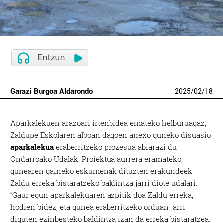
Garazi Burgoa Aldarondo
2025
/
02
/
18
Aparkalekuen arazoari irtenbidea emateko helburuagaz,
Zaldupe Eskolaren alboan dagoen anexo guneko disuasio
aparkalekua
eraberritzeko prozesua abiarazi du
Ondarroako Udalak. Proiektua aurrera eramateko,
gunearen gaineko eskumenak dituzten erakundeek
Zaldu erreka bistaratzeko baldintza jarri diote udalari.
“Gaur egun aparkalekuaren azpitik doa Zaldu erreka,
hodien bidez, eta gunea eraberritzeko orduan jarri
diguten ezinbesteko baldintza izan da erreka bistaratzea.