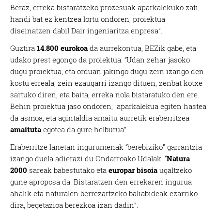
Beraz, erreka bistaratzeko prozesuak aparkalekuko zati
handi bat ez kentzea lortu ondoren, proiektua
diseinatzen dabil Dair ingeniaritza enpresa”.
Guztira
14.800 eurokoa
da aurrekontua, BEZik gabe, eta
udako prest egongo da proiektua: “Udan zehar jasoko
dugu proiektua, eta orduan jakingo dugu zein izango den
kostu erreala, zein ezaugarri izango dituen, zenbat kotxe
sartuko diren, eta baita, erreka nola bistaratuko den ere.
Behin proiektua jaso ondoren, aparkalekua egiten hastea
da asmoa, eta agintaldia amaitu aurretik eraberritzea
amaituta
egotea da gure helburua”.
Eraberritze lanetan ingurumenak “berebiziko” garrantzia
izango duela adierazi du Ondarroako Udalak: “
Natura
2000
sareak babestutako eta
europar bisoia
ugaltzeko
gune aproposa da. Bistaratzen den errekaren ingurua
ahalik eta naturalen berrezartzeko baliabideak ezarriko
dira, begetazioa berezkoa izan dadin”.