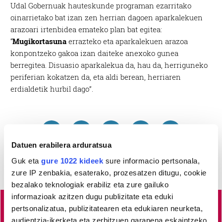
Udal Gobernuak hauteskunde programan ezarritako
oinarrietako bat izan zen herrian dagoen aparkalekuen
arazoari irtenbidea emateko plan bat egitea:
“
Mugikortasuna
errazteko eta aparkalekuen arazoa
konpontzeko gakoa izan daiteke anexoko gunea
berregitea. Disuasio aparkalekua da, hau da, herriguneko
periferian kokatzen da, eta aldi berean, herriaren
erdialdetik hurbil dago”.
Datuen erabilera arduratsua
Guk eta
gure 1022 kideek
sure informacio pertsonala,
zure IP zenbakia, esaterako, prozesatzen ditugu, cookie
bezalako teknologiak erabiliz eta zure gailuko
informazioak azitzen dugu publizitate eta eduki
pertsonalizatua, publizitatearen eta edukiaren neurketa,
Lea-Artibai eta Mutrikuko
albisteak euskaraz, libre eta
audientzia-ikerketa eta zerbitzuen garapena eskaintzeko.