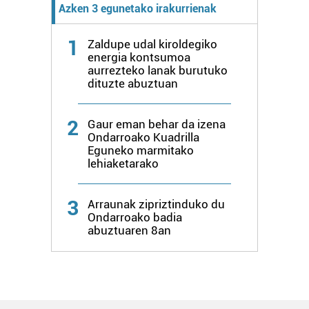
Azken 3 egunetako irakurrienak
teknologia erabiliz, cookieak adibidez, iragarki eta eduki
pertsonalizatuak eskaintzeko, iragarkiak eta edukia
1
Zaldupe udal kiroldegiko
neurtzeko, jendeari buruzko informazioa biltzeko eta
energia kontsumoa
produktuak garatzeko. Zure datuak nork eta zertarako
aurrezteko lanak burutuko
erabiltzen dituen hauta dezakezu.
dituzte abuztuan
Bazkide batzuek ez dizute baimenik eskatzen, eta beren
2
Gaur eman behar da izena
interes komertzial legitimoetan babesten dira. Ikusi gure
Ondarroako Kuadrilla
bazkideen zerrenda, beren ustez zein helburutarako
Eguneko marmitako
lehiaketarako
duten interes legitimoa eta horren aurka nola egin
dezakezun ikusteko.
3
Arraunak zipriztinduko du
Lortu zure datu pertsonalak prozesatzeko moduari
Ondarroako badia
abuztuaren 8an
buruzko informazio gehiago eta ezarri zure lehentasunak
datuen atalean. Edozein unetan alda edo ken dezakezu
zure baimena Cookieen adierazpenean.
Webgune honek cookie propioak eta hirugarrenen cookie-