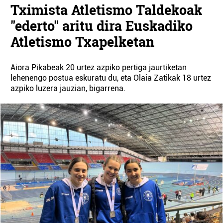
Tximista Atletismo Taldekoak
"ederto" aritu dira Euskadiko
Atletismo Txapelketan
Aiora Pikabeak 20 urtez azpiko pertiga jaurtiketan
lehenengo postua eskuratu du, eta Olaia Zatikak 18 urtez
azpiko luzera jauzian, bigarrena.