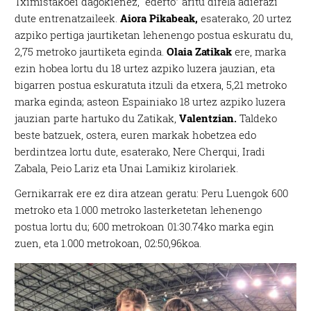
Tximistakoei dagokienez, “ederto” aritu direla adierazi
dute entrenatzaileek.
Aiora Pikabeak,
esaterako, 20 urtez
azpiko pertiga jaurtiketan lehenengo postua eskuratu du,
2,75 metroko jaurtiketa eginda.
Olaia Zatikak
ere, marka
ezin hobea lortu du 18 urtez azpiko luzera jauzian, eta
bigarren postua eskuratuta itzuli da etxera, 5,21 metroko
marka eginda; asteon Espainiako 18 urtez azpiko luzera
jauzian parte hartuko du Zatikak,
Valentzian.
Taldeko
beste batzuek, ostera, euren markak hobetzea edo
berdintzea lortu dute, esaterako, Nere Cherqui, Iradi
Zabala, Peio Lariz eta Unai Lamikiz kirolariek.
Gernikarrak ere ez dira atzean geratu: Peru Luengok 600
metroko eta 1.000 metroko lasterketetan lehenengo
postua lortu du; 600 metrokoan 01:30.74ko marka egin
zuen, eta 1.000 metrokoan, 02:50,96koa.