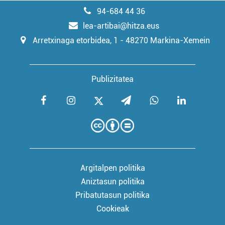
94-684 44 36
lea-artibai@hitza.eus
Arretxinaga etorbidea, 1 - 48270 Markina-Xemein
Publizitatea
Argitalpen politika
Aniztasun politika
Pribatutasun politika
Cookieak