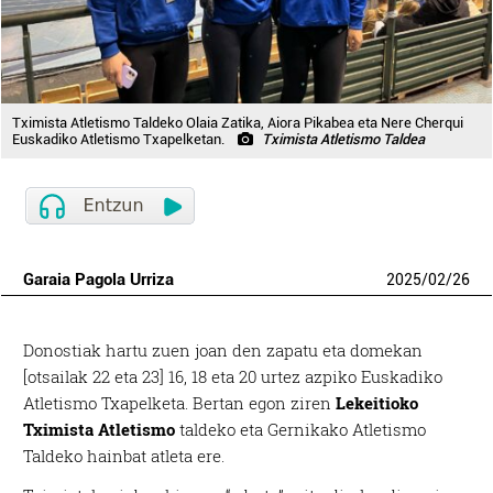
Tximista Atletismo Taldeko Olaia Zatika, Aiora Pikabea eta Nere Cherqui
Euskadiko Atletismo Txapelketan.
Tximista Atletismo Taldea
Garaia Pagola Urriza
2025
/
02
/
26
Donostiak hartu zuen joan den zapatu eta domekan
[otsailak 22 eta 23] 16, 18 eta 20 urtez azpiko Euskadiko
Atletismo Txapelketa. Bertan egon ziren
Lekeitioko
Tximista Atletismo
taldeko eta Gernikako Atletismo
Taldeko hainbat atleta ere.