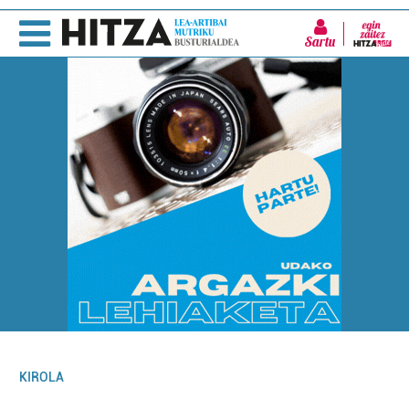
Sartu
KIROLA