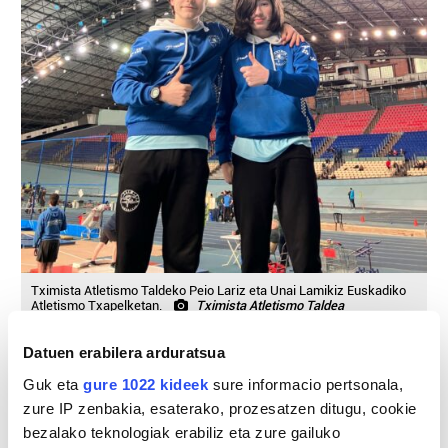
Tximista Atletismo Taldeko Peio Lariz eta Unai Lamikiz Euskadiko
Atletismo Txapelketan.
Tximista Atletismo Taldea
Datuen erabilera arduratsua
Guk eta
gure 1022 kideek
sure informacio pertsonala,
zure IP zenbakia, esaterako, prozesatzen ditugu, cookie
bezalako teknologiak erabiliz eta zure gailuko