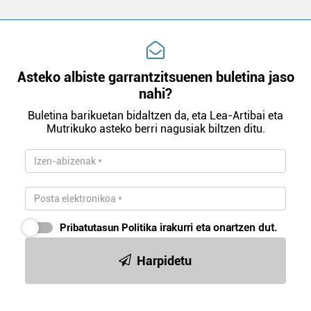
Asteko albiste garrantzitsuenen buletina jaso
nahi?
Buletina barikuetan bidaltzen da, eta Lea-Artibai eta
Mutrikuko asteko berri nagusiak biltzen ditu.
Pribatutasun Politika
irakurri eta onartzen dut.
Harpidetu