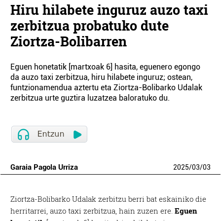
Hiru hilabete inguruz auzo taxi
zerbitzua probatuko dute
Ziortza-Bolibarren
Eguen honetatik [martxoak 6] hasita, eguenero egongo
da auzo taxi zerbitzua, hiru hilabete inguruz; ostean,
funtzionamendua aztertu eta Ziortza-Bolibarko Udalak
zerbitzua urte guztira luzatzea baloratuko du.
Garaia Pagola Urriza
2025
/
03
/
03
Ziortza-Bolibarko Udalak zerbitzu berri bat eskainiko die
herritarrei, auzo taxi zerbitzua, hain zuzen ere.
Eguen