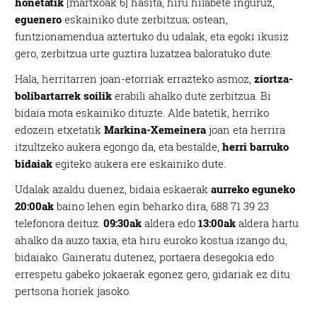
honetatik
[martxoak 6] hasita, hiru hilabete inguruz,
eguenero
eskainiko dute zerbitzua; ostean,
funtzionamendua aztertuko du udalak, eta egoki ikusiz
gero, zerbitzua urte guztira luzatzea baloratuko dute.
Hala, herritarren joan-etorriak errazteko asmoz,
ziortza-
bolibartarrek soilik
erabili ahalko dute zerbitzua. Bi
bidaia mota eskainiko dituzte. Alde batetik, herriko
edozein etxetatik
Markina-Xemeinera
joan eta herrira
itzultzeko aukera egongo da, eta bestalde,
herri barruko
bidaiak
egiteko aukera ere eskainiko dute.
Udalak azaldu duenez, bidaia eskaerak
aurreko eguneko
20:00ak
baino lehen egin beharko dira, 688 71 39 23
telefonora deituz.
09:30ak
aldera edo
13:00ak
aldera hartu
ahalko da auzo taxia, eta hiru euroko kostua izango du,
bidaiako. Gaineratu dutenez, portaera desegokia edo
errespetu gabeko jokaerak egonez gero, gidariak ez ditu
pertsona horiek jasoko.