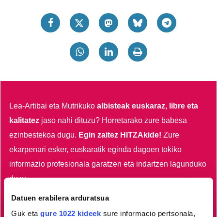
Lea-Artibai eta Mutrikuko
albisteak euskaraz, libre eta
kalitatez
jaso nahi dituzu?
Horretarako zure babesa
ezinbestekoa dugu.
Egin zaitez HITZAkide!
Zure
ekarpenari esker, euskaratik eginda dagoen tokiko
informazio profesionala garatzen eta indartzen lagunduko
duzu.
Datuen erabilera arduratsua
Egin HITZAkide
Guk eta
gure 1022 kideek
sure informacio pertsonala,