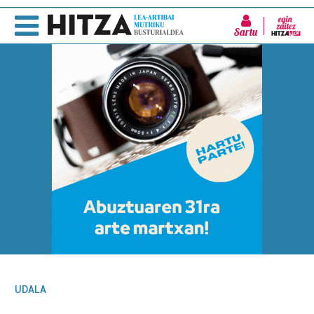
Sartu
UDALA