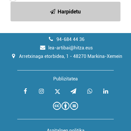
Harpidetu
94-684 44 36
lea-artibai@hitza.eus
Arretxinaga etorbidea, 1 - 48270 Markina-Xemein
Publizitatea
Argitalpen politika