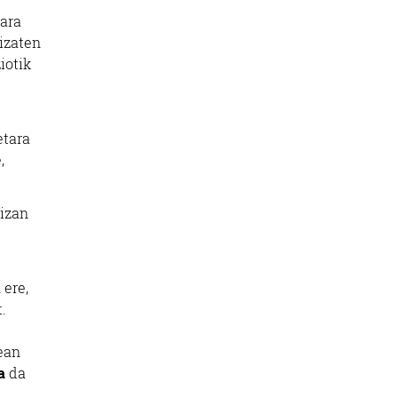
tara
izaten
iotik
etara
,
 izan
 ere,
.
rean
a
da