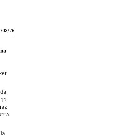
5
/
03
/
26
ema
ker
 da
ngo
raz
kera
ela