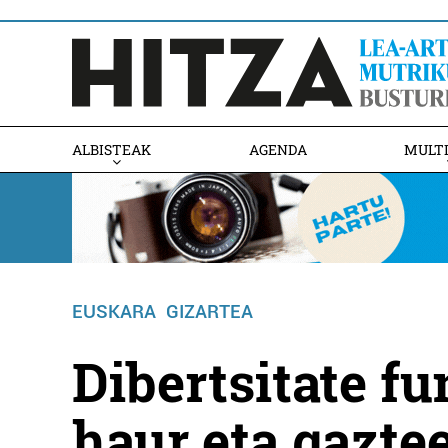
ALBISTEAK
AGENDA
MULT
EUSKARA
GIZARTEA
Dibertsitate f
haur eta gazte