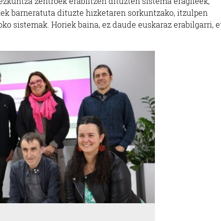
ezkuntza zentroek erabiltzen dituzten sistema eragileek,
ek barneratuta dituzte hizketaren sorkuntzako, itzulpen
o sistemak. Horiek baina, ez daude euskaraz erabilgarri, e