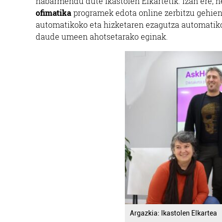
nabarmendu dute Ikastolen Elkartetik. Izan ere, h
ofimatika
programek edota online zerbitzu gehien
automatikoko eta hizketaren ezagutza automatikok
daude umeen ahotsetarako eginak.
Argazkia: Ikastolen Elkartea