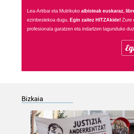
Lea-Artibai eta Mutrikuko
albisteak euskaraz, libre
ezinbestekoa dugu.
Egin zaitez HITZAkide!
Zure 
profesionala garatzen eta indartzen lagunduko duz
Eg
Bizkaia