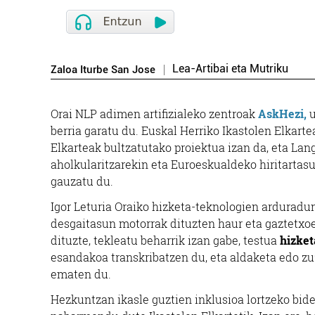
Lea-Artibai eta Mutriku
Zaloa Iturbe San Jose
Orai NLP adimen artifizialeko zentroak
AskHezi,
u
berria garatu du. Euskal Herriko Ikastolen Elkart
Elkarteak bultzatutako proiektua izan da, eta La
aholkularitzarekin eta Euroeskualdeko hiritartasu
gauzatu du.
Igor Leturia Oraiko hizketa-teknologien arduradu
desgaitasun motorrak dituzten haur eta gaztetxoe
dituzte, tekleatu beharrik izan gabe, testua
hizket
esandakoa transkribatzen du, eta aldaketa edo zu
ematen du.
Hezkuntzan ikasle guztien inklusioa lortzeko bid