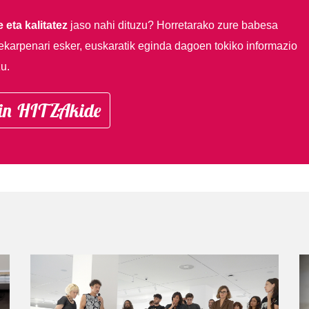
 eta kalitatez
jaso nahi dituzu?
Horretarako zure babesa
ekarpenari esker, euskaratik eginda dagoen tokiko informazio
u.
in HITZAkide