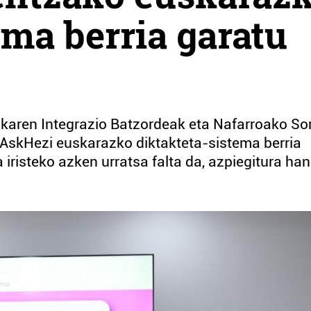
ema berria garatu
askaren Integrazio Batzordeak eta Nafarroako So
k AskHezi euskarazko diktakteta-sistema berria
iristeko azken urratsa falta da, azpiegitura han