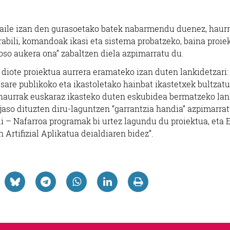
zaile izan den gurasoetako batek nabarmendu duenez, haur
rabili, komandoak ikasi eta sistema probatzeko, baina proie
“oso aukera ona” zabaltzen diela azpimarratu du.
diote proiektua aurrera eramateko izan duten lankidetzari:
 sare publikoko eta ikastoletako hainbat ikastetxek bultzatu
n haurrak euskaraz ikasteko duten eskubidea bermatzeko lan
jaso dituzten diru-laguntzen “garrantzia handia” azpimarra
i – Nafarroa programak bi urtez lagundu du proiektua, eta 
Artifizial Aplikatua deialdiaren bidez”.