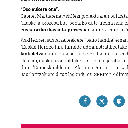
“Oso aukera ona”.
Gabriel Martiarena AskHezi proiektuaren bultzat
“ikasketa-prozesu bat” beharko dute tresna nola e
euskarazko ikasketa-prozesua
n aurrera egiteko 
AskHeziren sustatzaileek ere “balio handia” eman 
“Euskal Herriko hiru lurralde administratiboetako
lankidetza
n aritu gara behar berezi bat daukate
Halaber, euskarazko diktaketa-sistema garatzeko 
dute: “Euroeskualdearen Akitania Berria – Euskad
Jaurlaritzak ere diruz lagundu du SPRIren Adimen 