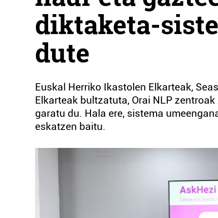
diktaketa-sist
dute
Euskal Herriko Ikastolen Elkarteak, Se
Elkarteak bultzatuta, Orai NLP zentroa
garatu du. Hala ere, sistema umeengana 
eskatzen baitu.