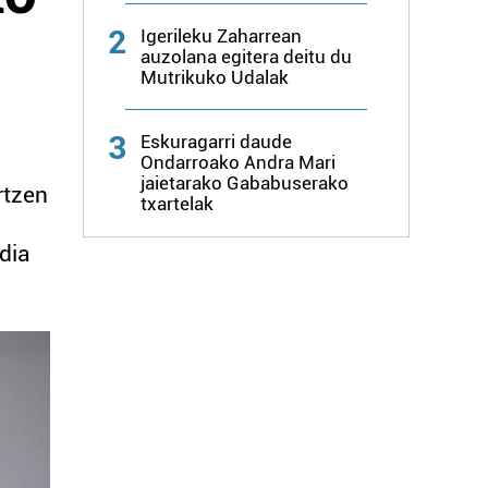
2
Igerileku Zaharrean
auzolana egitera deitu du
Mutrikuko Udalak
3
Eskuragarri daude
Ondarroako Andra Mari
jaietarako Gababuserako
rtzen
txartelak
dia