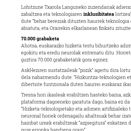
Lohitzune Txarola Languneko zuzendariak adierazi
zabaltzea eta teknologiaren
inklusibitatea
lortzea
dute “behar bereziak dituzten haurrek teknologia e
abiatuta, eta Orairekin elkarlanean finkatu zituzt
70.000 grabaketa
Ahotsa, euskarazko hizketa testu bihurtzeko adim
egokitu eta eredu neurolak entrenatu ditu. Horre
guztira 70.000 grabaketatik gora eginez.
AskHeziren sustatzaileak “pozik” agertu dira lortu
dela nabarmendu dute: “Hizkuntza-teknologien e
dibertsite funtzionala duten haurrei euskaraz ika
Tresna hori ikasleak erabiltzen hasteko baina, az
plataforma dagoeneko garatuta dago, baina ez da 
“Hizketa-teknologietako eta adimen artifizialeko 
neuronal horiek ordenagailu ahaltsuak behar izate
hainbat umek erabiltzeak “azpiegitura” eskatzen d
gure erronka handiena orain”.