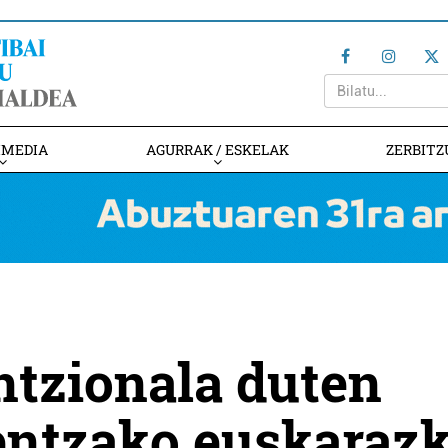
IMEDIA
AGURRAK / ESKELAK
ZERBITZ
untzionala duten
entzako euskaraz