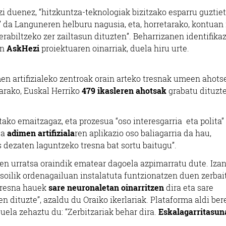
 duenez, “hitzkuntza-teknologiak bizitzako esparru guztie
” da Languneren helburu nagusia, eta, horretarako, kontuan 
rabiltzeko zer zailtasun dituzten”. Beharrizanen identifikaz
en
AskHezi
proiektuaren oinarriak, duela hiru urte.
en artifizialeko zentroak orain arteko tresnak umeen ahots
tarako, Euskal Herriko
479 ikasleren ahotsak
grabatu dituzte
tako emaitzagaz, eta prozesua “oso interesgarria eta polita”
ta
adimen artifiziala
ren aplikazio oso baliagarria da hau,
s dezaten laguntzeko tresna bat sortu baitugu”.
ken urratsa oraindik ematear dagoela azpimarratu dute. Izan
soilik ordenagailuan instalatuta funtzionatzen duen zerbait
tresna hauek
sare neuronaletan oinarritzen
dira eta sare
n dituzte”, azaldu du Oraiko ikerlariak. Plataforma aldi be
uela zehaztu du: “Zerbitzariak behar dira.
Eskalagarritasun