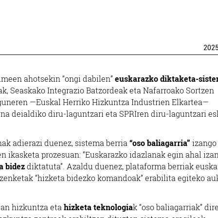
202
meen ahotsekin “ongi dabilen”
euskarazko diktaketa-sist
eak, Seaskako Integrazio Batzordeak eta Nafarroako Sortzen
nguneren —Euskal Herriko Hizkuntza Industrien Elkartea—
na deialdiko diru-laguntzari eta SPRIren diru-laguntzari es
nak adierazi duenez, sistema berria
“oso baliagarria”
izango
n ikasketa prozesuan: “Euskarazko idazlanak egin ahal iza
a bidez
diktatuta”. Azaldu duenez, plataforma berriak euska
zenketak “hizketa bidezko komandoak” erabilita egiteko au
ean hizkuntza eta
hizketa teknologia
k “oso baliagarriak” dir