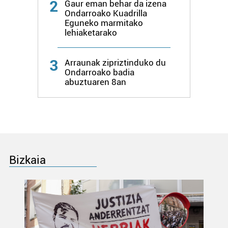
2
Gaur eman behar da izena
Ondarroako Kuadrilla
Eguneko marmitako
lehiaketarako
3
Arraunak zipriztinduko du
Ondarroako badia
abuztuaren 8an
Bizkaia