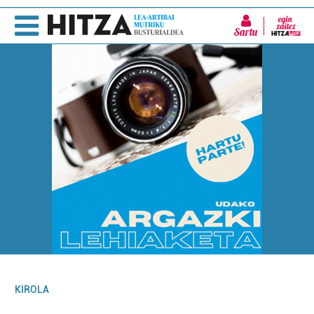
Sartu
KIROLA