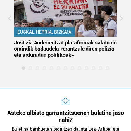
EUSKAL HERRIA, BIZKAIA
Justizia Anderrentzat plataformak salatu du
Eu
oraindik badaudela «erantzule diren polizia
‘E
eta arduradun politikoak»
Asteko albiste garrantzitsuenen buletina jaso
nahi?
Buletina barikuetan bidaltzen da, eta Lea-Artibai eta