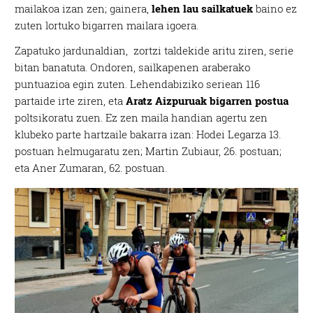
mailakoa izan zen; gainera,
lehen lau sailkatuek
baino ez
zuten lortuko bigarren mailara igoera.
Zapatuko jardunaldian, zortzi taldekide aritu ziren, serie
bitan banatuta. Ondoren, sailkapenen araberako
puntuazioa egin zuten. Lehendabiziko seriean 116
partaide irte ziren, eta
Aratz Aizpuruak bigarren postua
poltsikoratu zuen. Ez zen maila handian agertu zen
klubeko parte hartzaile bakarra izan: Hodei Legarza 13.
postuan helmugaratu zen; Martin Zubiaur, 26. postuan;
eta Aner Zumaran, 62. postuan.