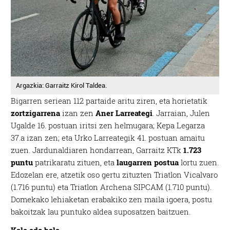
Argazkia: Garraitz Kirol Taldea.
Bigarren seriean 112 partaide aritu ziren, eta horietatik
zortzigarrena
izan zen
Aner Larreategi
. Jarraian, Julen
Ugalde 16. postuan iritsi zen helmugara; Kepa Legarza
37.a izan zen; eta Urko Larreategik 41. postuan amaitu
zuen. Jardunaldiaren hondarrean, Garraitz KTk
1.723
puntu
patrikaratu zituen, eta
laugarren postua
lortu zuen.
Edozelan ere, atzetik oso gertu zituzten Triatlon Vicalvaro
(1.716 puntu) eta Triatlon Archena SIPCAM (1.710 puntu).
Domekako lehiaketan erabakiko zen maila igoera, postu
bakoitzak lau puntuko aldea suposatzen baitzuen.