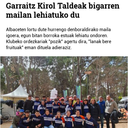
Garraitz Kirol Taldeak bigarren
mailan lehiatuko du
Albaceten lortu dute hurrengo denboraldirako maila
igoera, egun bitan borroka estuak lehiatu ondoren.
Klubeko ordezkariak "pozik" agertu dira, "lanak bere
fruituak" eman dituela adieraziz.