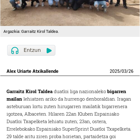
Argazkia: Garraitz Kirol Taldea.
Alex Uriarte Atxikallende
2025
/
03
/
26
Garraitz Kirol Taldea
duatloi liga nazionaleko
bigarren
mailan
lehiatzen ariko da hurrengo denboraldian. Iragan
asteburuan lortu zuten hirugarren mailatik bigarrenera
igotzea, Albaceten. Hilaren 22an Kluben Espainiako
Duatloi Txapelketa lehiatu zuten; 23an, ostera,
Errelebokako Espainiako SuperSprint Duatloi Txapelketa.
29 talde aritu ziren proba horietan, partaidetza goi