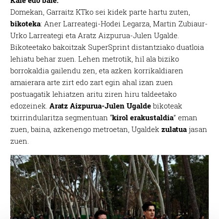
Kale edo bale.
Domekan, Garraitz KTko sei kidek parte hartu zuten,
bikoteka
: Aner Larreategi-Hodei Legarza, Martin Zubiaur-
Urko Larreategi eta Aratz Aizpurua-Julen Ugalde.
Bikoteetako bakoitzak SuperSprint distantziako duatloia
lehiatu behar zuen. Lehen metrotik, hil ala biziko
borrokaldia gailendu zen, eta azken korrikaldiaren
amaierara arte zirt edo zart egin ahal izan zuen
postuagatik lehiatzen aritu ziren hiru taldeetako
edozeinek.
Aratz Aizpurua-Julen Ugalde
bikoteak
txirrindularitza segmentuan “
kirol erakustaldia
” eman
zuen, baina, azkenengo metroetan, Ugaldek
zulatua
jasan
zuen.