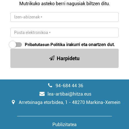
Mutrikuko asteko berri nagusiak biltzen ditu.
Pribatutasun Politika
irakurri eta onartzen dut.
Harpidetu
94-684 44 36
lea-artibai@hitza.eus
Arretxinaga etorbidea, 1 - 48270 Markina-Xemein
Publizitatea