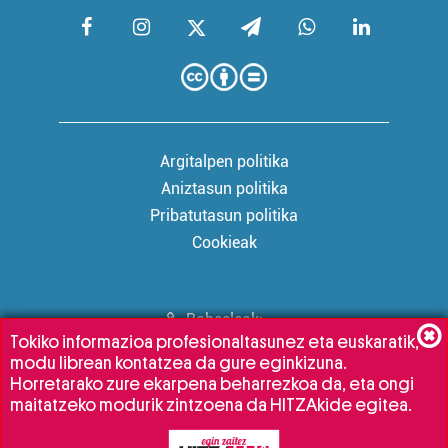
Argitalpen politika
Aniztasun politika
Pribatutasun politika
Cookieak
Babesleak:
Tokiko informazioa profesionaltasunez eta euskaratik,
modu librean kontatzea da gure eginkizuna.
Horretarako zure ekarpena beharrezkoa da, eta ongi
maitatzeko modurik zintzoena da HITZAkide egitea.