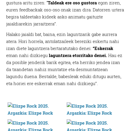
gustura aritu ziren: “
Taldeak ere oso gustora
egon ziren,
euren feedbackak oso-oso onak izan dira. Datorren urtera
begira taldeetako kideek asko animatu gaituzte
jaialdiarekin jarraitzera”.
Halako jaialdi bat, baina, ezin laguntzarik gabe aurrera
atera. Hori horrela, antolatzaileek bereziki eskertu nahi
izan diete laguntzera bertaratutako denei:
“Eskerrak
eman nahi dizkiegu
laguntzera etorritako denei.
Hau ez
da posible jenderik barik egitea, eta herriko jendea izan
da txandetan nahiz muntatze eta desmuntatzean
lagundu duena. Bestalde, babesleak eduki ditugu aurten,
eta horiei ere eskerrak eman nahi dizkiegu”.