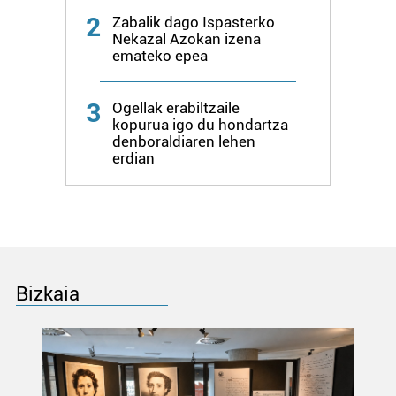
produktuak garatzeko. Zure datuak nork eta zertarako
2
Zabalik dago Ispasterko
erabiltzen dituen hauta dezakezu.
Nekazal Azokan izena
emateko epea
Bazkide batzuek ez dizute baimenik eskatzen, eta beren
interes komertzial legitimoetan babesten dira. Ikusi gure
3
Ogellak erabiltzaile
bazkideen zerrenda, beren ustez zein helburutarako
kopurua igo du hondartza
denboraldiaren lehen
duten interes legitimoa eta horren aurka nola egin
erdian
dezakezun ikusteko.
Lortu zure datu pertsonalak prozesatzeko moduari
buruzko informazio gehiago eta ezarri zure lehentasunak
datuen atalean. Edozein unetan alda edo ken dezakezu
zure baimena Cookieen adierazpenean.
Bizkaia
Webgune honek cookie propioak eta hirugarrenen cookie-
fitxategiak erabiltzen ditu. Zure esperientzia eta
zerbitzuak hobetzeko asmoz, cookie teknologiaz
baliatzen gara. Ohar hau onartuz gero, teknologia hori