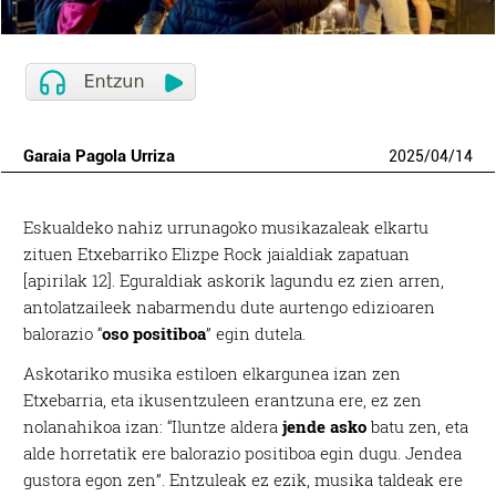
Garaia Pagola Urriza
2025
/
04
/
14
Eskualdeko nahiz urrunagoko musikazaleak elkartu
zituen Etxebarriko Elizpe Rock jaialdiak zapatuan
[apirilak 12]. Eguraldiak askorik lagundu ez zien arren,
antolatzaileek nabarmendu dute aurtengo edizioaren
balorazio “
oso positiboa
” egin dutela.
Askotariko musika estiloen elkargunea izan zen
Etxebarria, eta ikusentzuleen erantzuna ere, ez zen
nolanahikoa izan: “Iluntze aldera
jende asko
batu zen, eta
alde horretatik ere balorazio positiboa egin dugu. Jendea
gustora egon zen”. Entzuleak ez ezik, musika taldeak ere