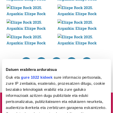
Datuen erabilera arduratsua
Guk eta
gure 1022 kideek
sure informacio pertsonala,
zure IP zenbakia, esaterako, prozesatzen ditugu, cookie
bezalako teknologiak erabiliz eta zure gailuko
informazioak azitzen dugu publizitate eta eduki
pertsonalizatua, publizitatearen eta edukiaren neurketa,
Lea-Artibai eta Mutrikuko
albisteak euskaraz, libre eta
audientzia-ikerketa eta zerbitzuen garapena eskaintzeko.