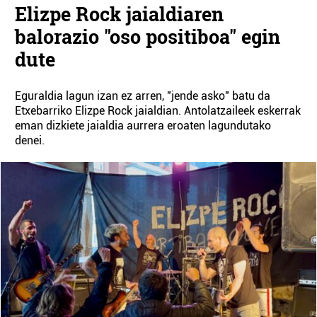
Elizpe Rock jaialdiaren
balorazio "oso positiboa" egin
dute
Eguraldia lagun izan ez arren, "jende asko" batu da
Etxebarriko Elizpe Rock jaialdian. Antolatzaileek eskerrak
eman dizkiete jaialdia aurrera eroaten lagundutako
denei.