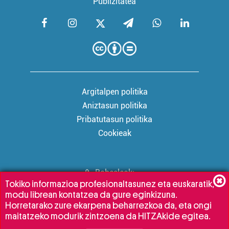
Publizitatea
Argitalpen politika
Aniztasun politika
Pribatutasun politika
Cookieak
Babesleak:
Tokiko informazioa profesionaltasunez eta euskaratik,
modu librean kontatzea da gure eginkizuna.
Horretarako zure ekarpena beharrezkoa da, eta ongi
maitatzeko modurik zintzoena da HITZAkide egitea.