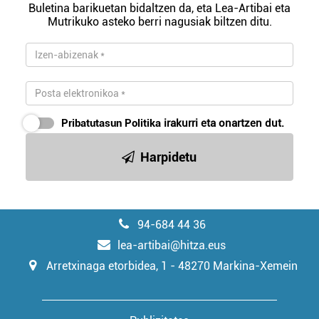
Buletina barikuetan bidaltzen da, eta Lea-Artibai eta
Mutrikuko asteko berri nagusiak biltzen ditu.
Pribatutasun Politika
irakurri eta onartzen dut.
Harpidetu
94-684 44 36
lea-artibai@hitza.eus
Arretxinaga etorbidea, 1 - 48270 Markina-Xemein