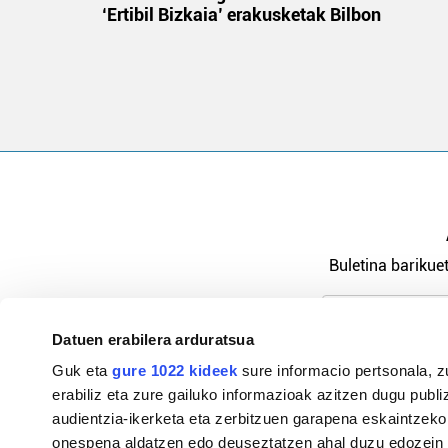
‘Ertibil Bizkaia’ erakusketak Bilbon
Buletina barikuet
Datuen erabilera arduratsua
Pribatutasu
Guk eta
gure 1022 kideek
sure informacio pertsonala, z
erabiliz eta zure gailuko informazioak azitzen dugu publiz
audientzia-ikerketa eta zerbitzuen garapena eskaintzeko
onespena aldatzen edo deuseztatzen ahal duzu edozein m