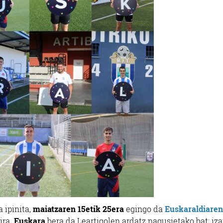
 ipinita,
maiatzaren 15etik 25era
egingo da
Euskaraldiaren
ira.
Euskara
bera da Leartigolen ardatz nagusietako bat; iza