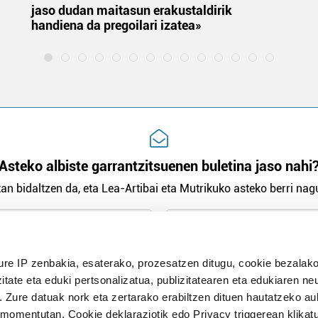
jaso dudan maitasun erakustaldirik
handiena da pregoilari izatea»
Asteko albiste garrantzitsuenen buletina jaso nahi
an bidaltzen da, eta Lea-Artibai eta Mutrikuko asteko berri nagu
n Politika
irakurri eta onartzen dut.
ure IP zenbakia, esaterako, prozesatzen ditugu, cookie bezalako
H
itate eta eduki pertsonalizatua, publizitatearen eta edukiaren ne
. Zure datuak nork eta zertarako erabiltzen dituen hautatzeko a
omentutan, Cookie deklaraziotik edo Privacy triggerean klikat