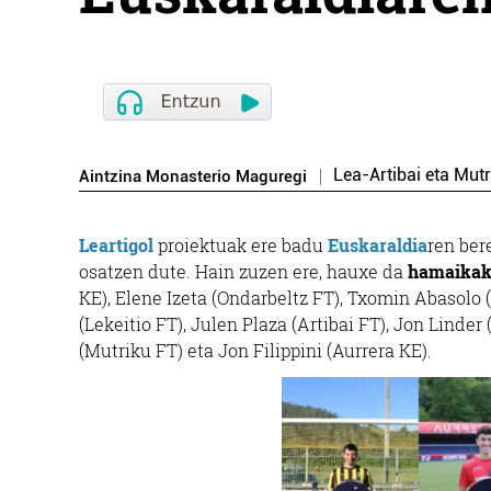
Lea-Artibai eta Mutr
Aintzina Monasterio Maguregi
Leartigol
proiektuak ere badu
Euskaraldia
ren ber
osatzen dute. Hain zuzen ere, hauxe da
hamaikak
KE), Elene Izeta (Ondarbeltz FT), Txomin Abasolo 
(Lekeitio FT), Julen Plaza (Artibai FT), Jon Linde
(Mutriku FT) eta Jon Filippini (Aurrera KE).