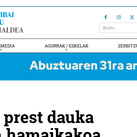
IMEDIA
AGURRAK / ESKELAK
ZERBITZ
e prest dauka
n hamaikakoa