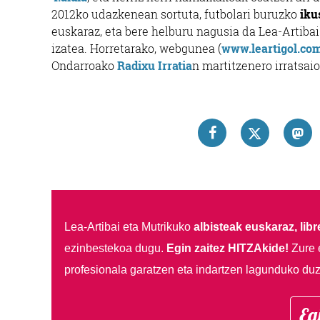
2012ko udazkenean sortuta, futbolari buruzko
iku
euskaraz, eta bere helburu nagusia da Lea-Artiba
izatea. Horretarako, webgunea (
www.leartigol.co
Ondarroako
Radixu Irratia
n martitzenero irratsai
Lea-Artibai eta Mutrikuko
albisteak euskaraz, libre
ezinbestekoa dugu.
Egin zaitez HITZAkide!
Zure 
profesionala garatzen eta indartzen lagunduko duz
Eg