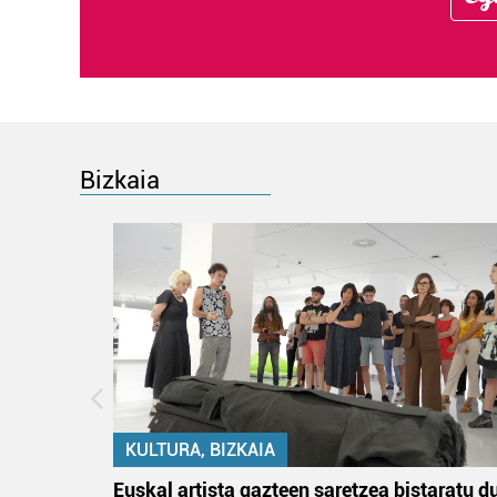
Bizkaia
KULTURA, BIZKAIA
na
Euskal artista gazteen saretzea bistaratu d