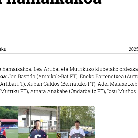
iku
202
e hamaikakoa. Lea-Artibai eta Mutrikuko klubetako ordezka
oa
: Jon Bastida (Amaikak-Bat FT), Eneko Barrenetxea (Aurr
(Artibai FT), Xuban Galdos (Berriatuko FT), Adei Malaxetxeb
r (Mutriku FT), Ainara Anakabe (Ondarbeltz FT), Iosu Muiños