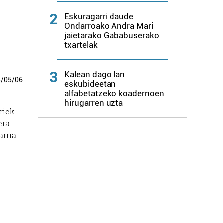
2
Eskuragarri daude
Ondarroako Andra Mari
jaietarako Gababuserako
txartelak
3
Kalean dago lan
5
/
05
/
06
eskubideetan
alfabetatzeko koadernoen
hirugarren uzta
riek
era
arria