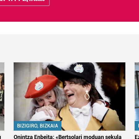
BIZIGIRO, BIZKAIA
u
Onintza Enbeita: «Bertsolari moduan sekula
E