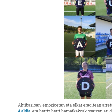
Aktibazioan, emozioetan eta elkar eragitean arreta
4.aldia
, eta herriz herri hamaikakoak osatzen ari d