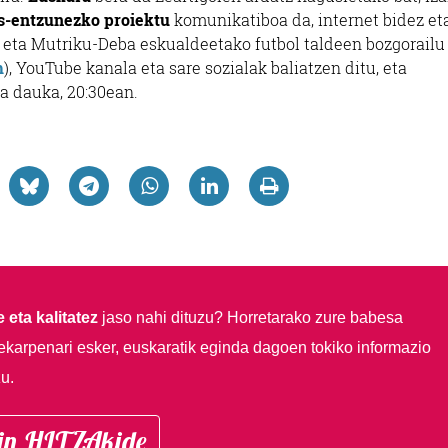
s-entzunezko proiektu
komunikatiboa da, internet bidez et
i eta Mutriku-Deba eskualdeetako futbol taldeen bozgorailu
m
), YouTube kanala eta sare sozialak baliatzen ditu, eta
oa dauka, 20:30ean.
 eta kalitatez
jaso nahi dituzu?
Horretarako zure babesa
ekarpenari esker, euskaratik eginda dagoen tokiko informazio
u.
in HITZAkide