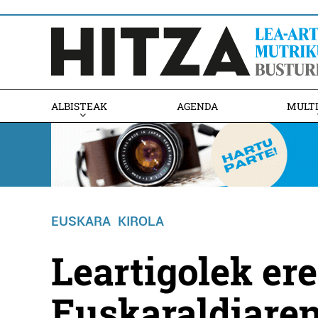
ALBISTEAK
AGENDA
MULT
EUSKARA
KIROLA
Leartigolek er
Euskaraldiare