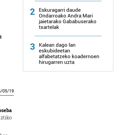
2
Eskuragarri daude
Ondarroako Andra Mari
jaietarako Gababuserako
txartelak
a
3
Kalean dago lan
eskubideetan
alfabetatzeko koadernoen
hirugarren uzta
5
/
05
/
19
oseba
uztiko