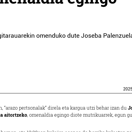
gitarauarekin omenduko dute Joseba Palenzuel
202
, “arazo pertsonalak” direla eta kargua utzi behar izan du
J
a aitortzeko
, omenaldia egingo diote mutrikuarrek, egun g