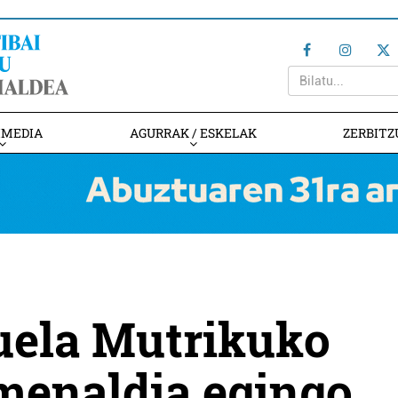
IMEDIA
AGURRAK / ESKELAK
ZERBITZ
uela Mutrikuko
omenaldia egingo