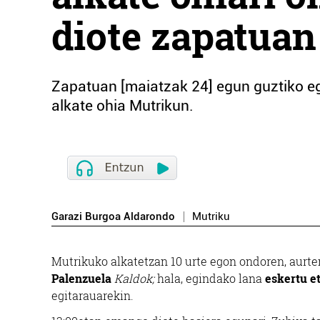
diote zapatuan
Zapatuan [maiatzak 24] egun guztiko e
alkate ohia Mutrikun.
Garazi Burgoa Aldarondo
Mutriku
Mutrikuko alkatetzan 10 urte egon ondoren, aurten
Palenzuela
Kaldok;
hala, egindako lana
eskertu et
egitarauarekin.