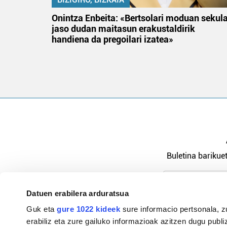
na
Onintza Enbeita: «Bertsolari moduan sekul
jaso dudan maitasun erakustaldirik
handiena da pregoilari izatea»
Buletina barikuet
Datuen erabilera arduratsua
Pribatutasu
Guk eta
gure 1022 kideek
sure informacio pertsonala, z
erabiliz eta zure gailuko informazioak azitzen dugu publiz