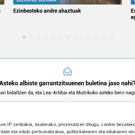
a
Ezinbesteko andre ahaztuak
E
e
Asteko albiste garrantzitsuenen buletina jaso nahi
an bidaltzen da, eta Lea-Artibai eta Mutrikuko asteko berri nagu
n Politika
irakurri eta onartzen dut.
ure IP zenbakia, esaterako, prozesatzen ditugu, cookie bezalako
H
itate eta eduki pertsonalizatua, publizitatearen eta edukiaren ne