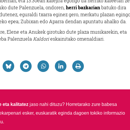
bernan, eta 13:30ean kalejira egongo da herriko kaleetan ze
uko dute Palenzuela, ondoren,
herri bazkarian
batuko dira
 dutenez, eguraldi txarra eginez gero, merkatu plazan eging
teko epea; Zubixan edo Aparra dendan apuntatu ahalko da.
 ere, Elene eta Anukek girotuko dute plaza musikarekin, eta
eba Palenzuela
Kaldori
eskainitako omenaldiari.
 eta kalitatez
jaso nahi dituzu?
Horretarako zure babesa
ekarpenari esker, euskaratik eginda dagoen tokiko informazio
u.