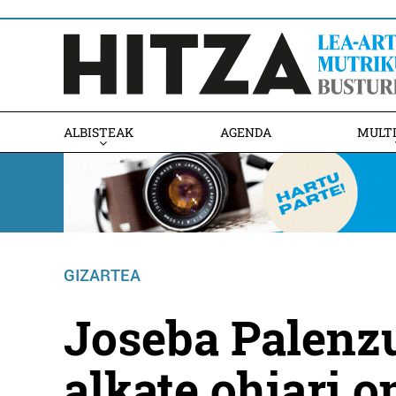
ALBISTEAK
AGENDA
MULT
GIZARTEA
Joseba Palenz
alkate ohiari 