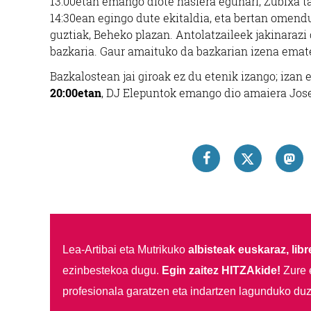
13:00etan emango diote hasiera egunari, Zubixa ta
14:30ean egingo dute ekitaldia, eta bertan omend
guztiak, Beheko plazan. Antolatzaileek jakinarazi
bazkaria. Gaur amaituko da bazkarian izena ema
Bazkalostean jai giroak ez du etenik izango; izan
20:00etan
, DJ Elepuntok emango dio amaiera Jos
Lea-Artibai eta Mutrikuko
albisteak euskaraz, libre
ezinbestekoa dugu.
Egin zaitez HITZAkide!
Zure 
profesionala garatzen eta indartzen lagunduko duz