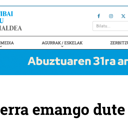
IMEDIA
AGURRAK / ESKELAK
ZERBITZ
lerra emango dute