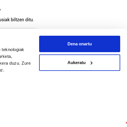
?
siak biltzen ditu.
Dena onartu
 teknologiak
arpidetu
urketa,
Aukeratu
ukera duzu. Zure
uz.
Argitalpen politika
Aniztasun politika
Pribatutasun politika
Cookieak
arako zure ekarpena
 cookieak
iltzeko eta