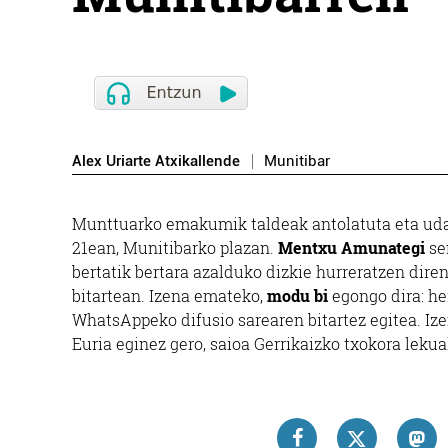
Alex Uriarte Atxikallende
Munitibar
Munttuarko emakumik taldeak antolatuta eta ud
21ean, Munitibarko plazan.
Mentxu Amunategi
se
bertatik bertara azalduko dizkie hurreratzen diren
bitartean. Izena emateko,
modu bi
egongo dira: he
WhatsAppeko difusio sarearen bitartez egitea. 
Euria eginez gero, saioa Gerrikaizko txokora leku