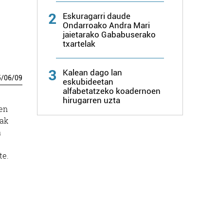
2
Eskuragarri daude
Ondarroako Andra Mari
jaietarako Gababuserako
txartelak
3
Kalean dago lan
5
/
06
/
09
eskubideetan
alfabetatzeko koadernoen
hirugarren uzta
en
iak
a
te.