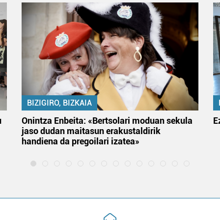
BIZIGIRO, BIZKAIA
u
Onintza Enbeita: «Bertsolari moduan sekula
E
jaso dudan maitasun erakustaldirik
handiena da pregoilari izatea»