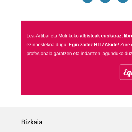
Lea-Artibai eta Mutrikuko
albisteak euskaraz, libre
ezinbestekoa dugu.
Egin zaitez HITZAkide!
Zure 
profesionala garatzen eta indartzen lagunduko duz
Eg
Bizkaia