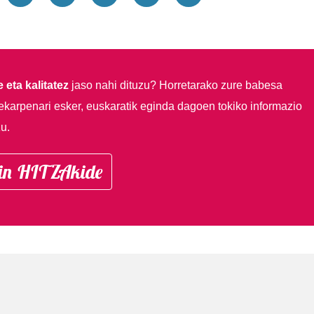
 eta kalitatez
jaso nahi dituzu?
Horretarako zure babesa
ekarpenari esker, euskaratik eginda dagoen tokiko informazio
u.
in HITZAkide