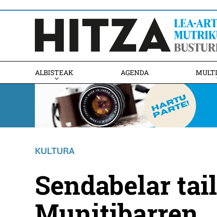
ALBISTEAK
AGENDA
MULT
KULTURA
Sendabelar tai
Munitibarren