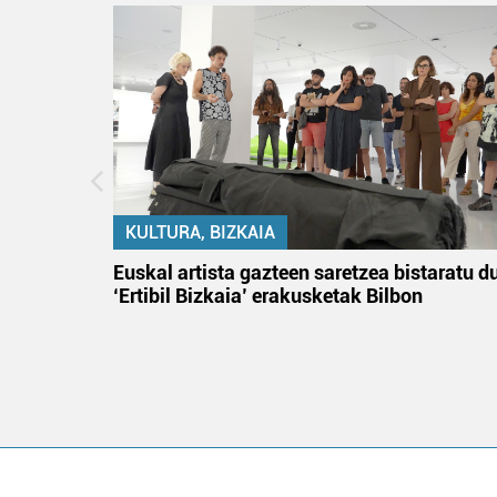
KULTURA, BIZKAIA
na
Euskal artista gazteen saretzea bistaratu d
‘Ertibil Bizkaia’ erakusketak Bilbon