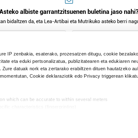
Asteko albiste garrantzitsuenen buletina jaso nahi
an bidaltzen da, eta Lea-Artibai eta Mutrikuko asteko berri nagu
n Politika
irakurri eta onartzen dut.
ure IP zenbakia, esaterako, prozesatzen ditugu, cookie bezalako
H
itate eta eduki pertsonalizatua, publizitatearen eta edukiaren ne
. Zure datuak nork eta zertarako erabiltzen dituen hautatzeko a
omentutan, Cookie deklaraziotik edo Privacy triggerean klikat
Publizitatea
ion which can be accurate to within several meters
in
cific characteristics (fingerprinting)
d and set your preferences in the
details section
.
aratik, modu librean kontatzea da gure eginkizuna. Horret
intzoena da HITZAkide egitea.
n ditugu, zure IP zenbakia, besteak beste, teknologia erabiliz,
Babesleak:
, iragarkiak eta edukia neurtzeko, jendeari buruzko informazioa b