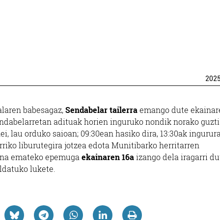
202
alaren babesagaz,
Sendabelar tailerra
emango dute ekainar
ndabelarretan adituak horien inguruko nondik norako guzt
ei, lau orduko saioan; 09:30ean hasiko dira, 13:30ak ingurur
rriko liburutegira jotzea edota Munitibarko herritarren
Izena emateko epemuga
ekainaren 16a
izango dela iragarri du
aldatuko lukete.