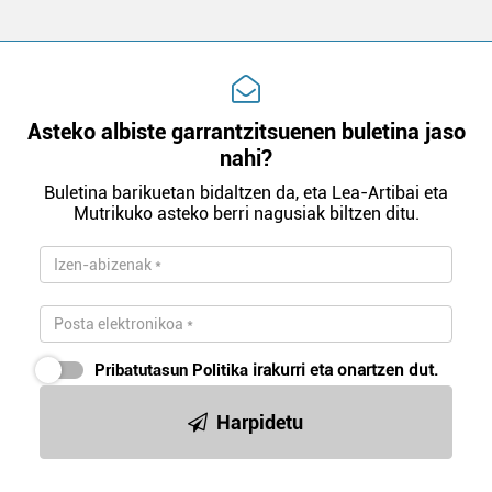
Asteko albiste garrantzitsuenen buletina jaso
nahi?
Buletina barikuetan bidaltzen da, eta Lea-Artibai eta
Mutrikuko asteko berri nagusiak biltzen ditu.
Pribatutasun Politika
irakurri eta onartzen dut.
Harpidetu