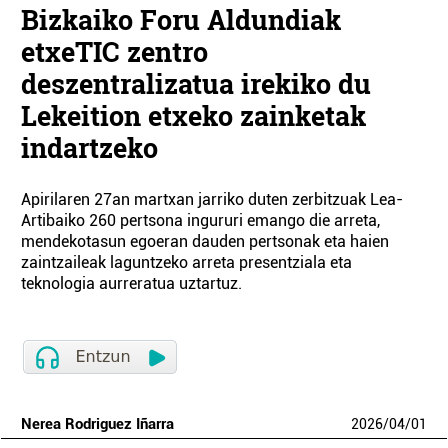
Bizkaiko Foru Aldundiak
etxeTIC zentro
deszentralizatua irekiko du
Lekeition etxeko zainketak
indartzeko
Apirilaren 27an martxan jarriko duten zerbitzuak Lea-
Artibaiko 260 pertsona ingururi emango die arreta,
mendekotasun egoeran dauden pertsonak eta haien
zaintzaileak laguntzeko arreta presentziala eta
teknologia aurreratua uztartuz.
Nerea Rodriguez Iñarra
2026
/
04
/
01