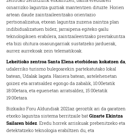
zentroko zerbitzurik eskaintzen, baina ereduaren
oinarrizko laguntza guztiak mantentzen dituzte. Horien
artean daude zaintzaileentzako orientazio
pertsonalizatua, etxean laguntza zuzena zaintza plan
indibidualizatuen bidez, jarraipena egiteko gailu
teknologikoen erabilera, zaintzaileentzako prestakuntza
eta bizi ohitura osasungarriak sustatzeko jarduerak,
aurrez aurrekoak zein telematikoak.
Lekeitioko zentroa Santa Elena etorbidean kokatzen da
,
udalerriko turismo bulegoarekin partekatutako lokal
batean, Udalak lagata. Hasiera batean, astelehenetan
goizez eta arratsaldez egongo da zabalik, 10:00etatik
18:00etara, eta eguenetan arratsaldez, 15:00etatik
19:00etara.
Bizkaiko Foru Aldundiak 2021az geroztik ari da garatzen
etxeko laguntza sistema berritzaile bat
Gizarte Ekintza
Sailaren bidez
. Eredu horrek arriskuak prebenitzeko eta
detektatzeko teknologia erabiltzen du, eta