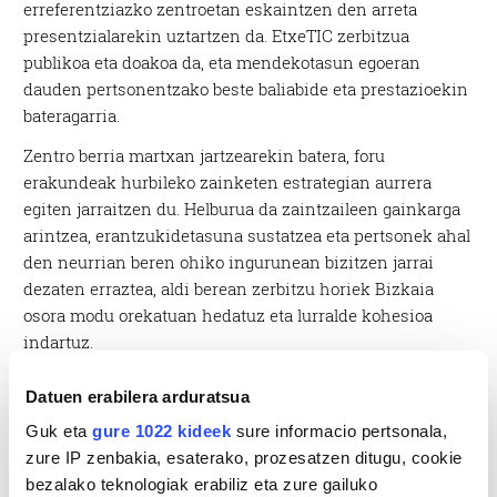
erreferentziazko zentroetan eskaintzen den arreta
presentzialarekin uztartzen da. EtxeTIC zerbitzua
publikoa eta doakoa da, eta mendekotasun egoeran
dauden pertsonentzako beste baliabide eta prestazioekin
bateragarria.
Zentro berria martxan jartzearekin batera, foru
erakundeak hurbileko zainketen estrategian aurrera
egiten jarraitzen du. Helburua da zaintzaileen gainkarga
arintzea, erantzukidetasuna sustatzea eta pertsonek ahal
den neurrian beren ohiko ingurunean bizitzen jarrai
dezaten erraztea, aldi berean zerbitzu horiek Bizkaia
osora modu orekatuan hedatuz eta lurralde kohesioa
indartuz.
Datuen erabilera arduratsua
Guk eta
gure 1022 kideek
sure informacio pertsonala,
zure IP zenbakia, esaterako, prozesatzen ditugu, cookie
bezalako teknologiak erabiliz eta zure gailuko