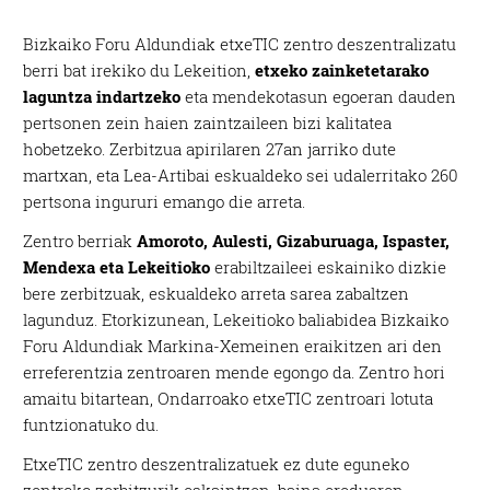
Bizkaiko Foru Aldundiak etxeTIC zentro deszentralizatu
berri bat irekiko du Lekeition,
etxeko zainketetarako
laguntza indartzeko
eta mendekotasun egoeran dauden
pertsonen zein haien zaintzaileen bizi kalitatea
hobetzeko. Zerbitzua apirilaren 27an jarriko dute
martxan, eta Lea-Artibai eskualdeko sei udalerritako 260
pertsona ingururi emango die arreta.
Zentro berriak
Amoroto, Aulesti, Gizaburuaga, Ispaster,
Mendexa eta Lekeitioko
erabiltzaileei eskainiko dizkie
bere zerbitzuak, eskualdeko arreta sarea zabaltzen
lagunduz. Etorkizunean, Lekeitioko baliabidea Bizkaiko
Foru Aldundiak Markina-Xemeinen eraikitzen ari den
erreferentzia zentroaren mende egongo da. Zentro hori
amaitu bitartean, Ondarroako etxeTIC zentroari lotuta
funtzionatuko du.
EtxeTIC zentro deszentralizatuek ez dute eguneko