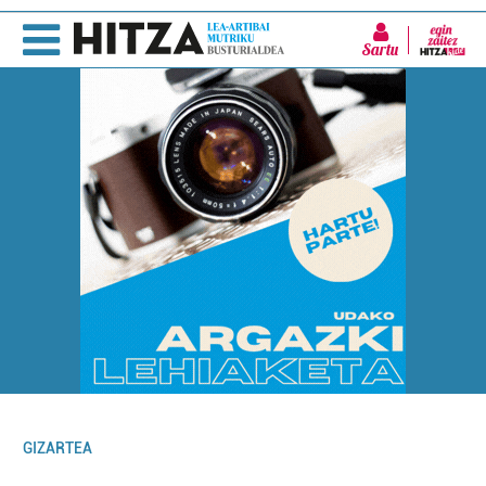
Sartu
GIZARTEA