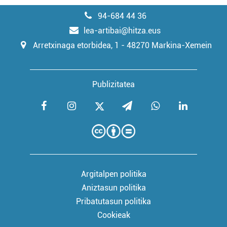
94-684 44 36
lea-artibai@hitza.eus
Arretxinaga etorbidea, 1 - 48270 Markina-Xemein
Publizitatea
Argitalpen politika
Aniztasun politika
Pribatutasun politika
Cookieak