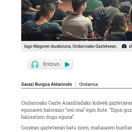
Iago Magoren ikuskizuna, Ondarroako Gaztetxean.
O
Garazi Burgoa Aldarondo
Ondarroa
Ondarroako Gazte Asanbladako kideek gaztetxea
egunaren balorazio “oso ona” egin dute. “Egun guz
baloratzen dugu eguna”.
Goizean gaztetxean batu ziren, mahaiaren bueltan