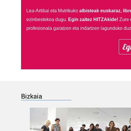
Lea-Artibai eta Mutrikuko
albisteak euskaraz, libre
ezinbestekoa dugu.
Egin zaitez HITZAkide!
Zure 
profesionala garatzen eta indartzen lagunduko duz
Eg
Bizkaia