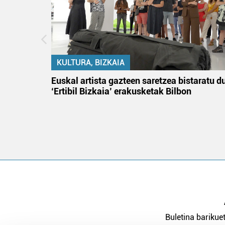
KULTURA, BIZKAIA
na
Euskal artista gazteen saretzea bistaratu d
‘Ertibil Bizkaia’ erakusketak Bilbon
Buletina barikuet