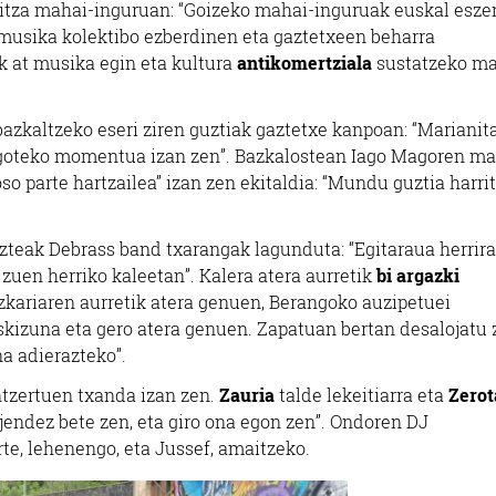
 hitza mahai-inguruan: “Goizeko mahai-inguruak euskal esze
musika kolektibo ezberdinen eta gaztetxeen beharra
k at musika egin eta kultura
antikomertziala
sustatzeko ma
bazkaltzeko eseri ziren guztiak gaztetxe kanpoan: “Mariani
goteko momentua izan zen”. Bazkalostean Iago Magoren ma
so parte hartzailea” izan zen ekitaldia: “Mundu guztia harri
azteak Debrass band txarangak lagunduta: “Egitaraua herrira
 zuen herriko kaleetan”. Kalera atera aurretik
bi argazki
azkariaren aurretik atera genuen, Berangoko auzipetuei
uskizuna eta gero atera genuen. Zapatuan bertan desalojatu
na adierazteko”.
ntzertuen txanda izan zen.
Zauria
talde lekeitiarra eta
Zerot
 jendez bete zen, eta giro ona egon zen”. Ondoren DJ
te, lehenengo, eta Jussef, amaitzeko.