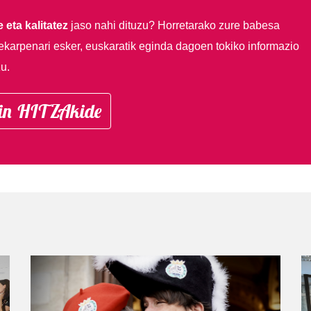
 eta kalitatez
jaso nahi dituzu?
Horretarako zure babesa
ekarpenari esker, euskaratik eginda dagoen tokiko informazio
u.
in HITZAkide