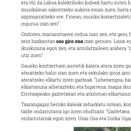
eta Hil da Laboa kolektiboko kideek hartu zuten
musikalean sakontzeko aukera eman zuen, baita 
azpimarratzeko ere. Finean, musika komertzialeti
ingurua izan zen”.
Ondoren, marianitoaren ordua izan zen, eta gero, 
zein bazkaritan
oso giro ona
izan genuen. Lasai e
ikuskizuna egon zen, eta antolatzaileen arabera “o
utzi zuen”.
Gaueko kontzertuen aurretik kalera atera ziren g
ateratzeko balio izan zuen eta sekulako giroa jarri
ateratzeko elkartu ziren gazteak: “Lehenengoa, b
elkartasuna adierazteko, eta bigarrena, magia ik
Errotxapeako gaztetxeari eta atxilotuei elkartasu
Txarangagaz herriko kaleak zeharkatu ostean, ko
talde ondarrutarra igo ziren oholtzara: “Gaztetxea
ondarrutarrak egon ziren: Unai Osa eta Gorka Ugar