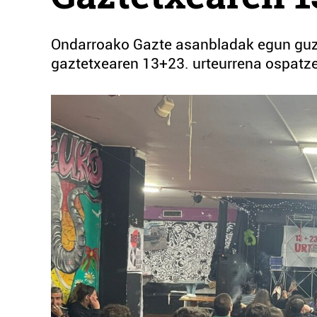
Ondarroako Gazte asanbladak egun guzti
gaztetxearen 13+23. urteurrena ospatz