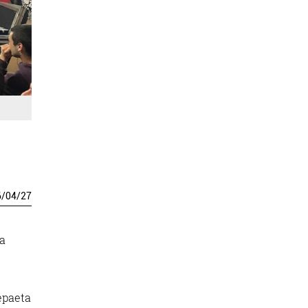
6
/
04
/
27
ta
epaeta