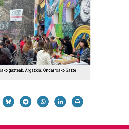
oako gazteak. Argazkia: Ondarroako Gazte