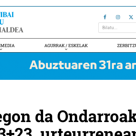
IMEDIA
AGURRAK / ESKELAK
ZERBITZ
 egon da Ondarroa
3+23. urteurrenea