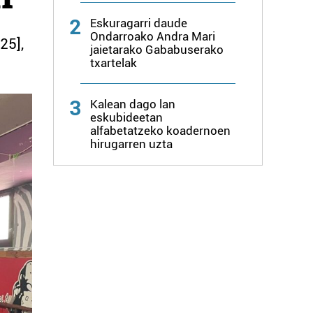
2
Eskuragarri daude
Ondarroako Andra Mari
25],
jaietarako Gababuserako
txartelak
3
Kalean dago lan
eskubideetan
alfabetatzeko koadernoen
hirugarren uzta