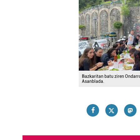
Bazkaritan batu ziren Ondarr
Asanblada.