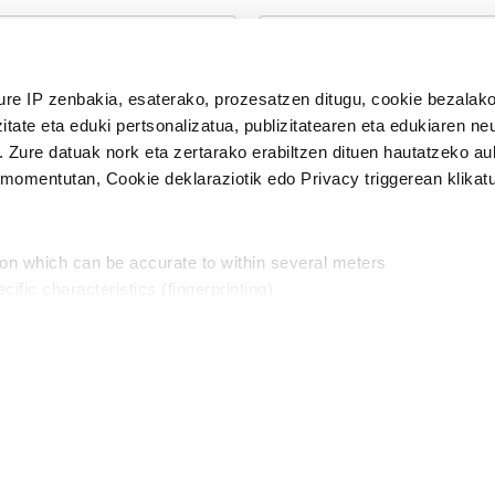
n Politika
irakurri eta onartzen dut.
ure IP zenbakia, esaterako, prozesatzen ditugu, cookie bezalako
H
itate eta eduki pertsonalizatua, publizitatearen eta edukiaren ne
. Zure datuak nork eta zertarako erabiltzen dituen hautatzeko a
omentutan, Cookie deklaraziotik edo Privacy triggerean klikat
Publizitatea
ion which can be accurate to within several meters
in
cific characteristics (fingerprinting)
d and set your preferences in the
details section
.
aratik, modu librean kontatzea da gure eginkizuna. Horret
intzoena da HITZAkide egitea.
n ditugu, zure IP zenbakia, besteak beste, teknologia erabiliz,
Babesleak:
, iragarkiak eta edukia neurtzeko, jendeari buruzko informazioa b
abiltzen dituen hauta dezakezu.
interes komertzial legitimoetan babesten dira. Ikusi gure bazki