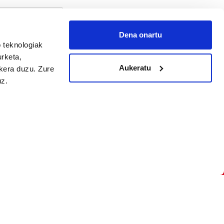
Dena onartu
 teknologiak
arpidetu
urketa,
Aukeratu
ukera duzu. Zure
uz.
Argitalpen politika
Aniztasun politika
Pribatutasun politika
Cookieak
arako zure ekarpena
 cookieak
iltzeko eta
deen zerrenda,