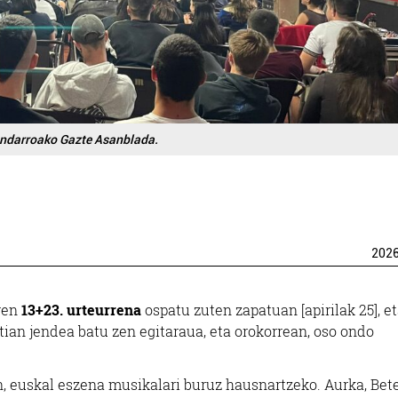
ndarroako Gazte Asanblada.
202
ren
13+23. urteurrena
ospatu zuten zapatuan [apirilak 25], e
tian jendea batu zen egitaraua, eta orokorrean, oso ondo
, euskal eszena musikalari buruz hausnartzeko. Aurka, Bet