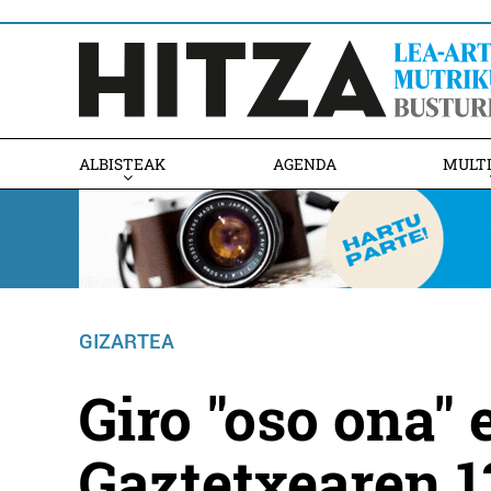
ALBISTEAK
AGENDA
MULT
GIZARTEA
Giro "oso ona"
Gaztetxearen 1