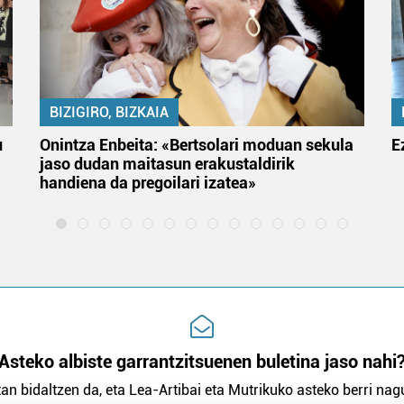
BIZIGIRO, BIZKAIA
u
Onintza Enbeita: «Bertsolari moduan sekula
E
jaso dudan maitasun erakustaldirik
handiena da pregoilari izatea»
Asteko albiste garrantzitsuenen buletina jaso nahi
an bidaltzen da, eta Lea-Artibai eta Mutrikuko asteko berri nagu