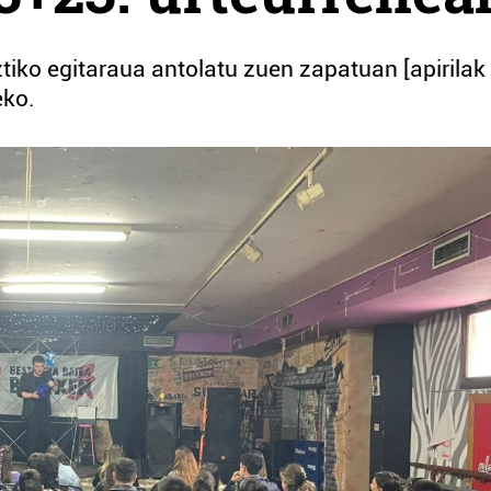
ko egitaraua antolatu zuen zapatuan [apirilak 
eko.