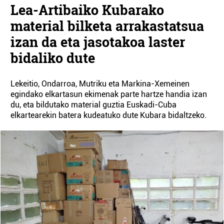
Lea-Artibaiko Kubarako
material bilketa arrakastatsua
izan da eta jasotakoa laster
bidaliko dute
Lekeitio, Ondarroa, Mutriku eta Markina-Xemeinen
egindako elkartasun ekimenak parte hartze handia izan
du, eta bildutako material guztia Euskadi-Cuba
elkartearekin batera kudeatuko dute Kubara bidaltzeko.