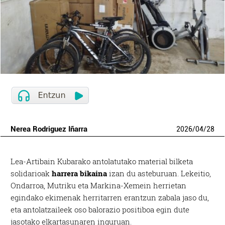
Nerea Rodriguez Iñarra
2026
/
04
/
28
Lea-Artibain Kubarako antolatutako material bilketa
solidarioak
harrera bikaina
izan du asteburuan. Lekeitio,
Ondarroa, Mutriku eta Markina-Xemein herrietan
egindako ekimenak herritarren erantzun zabala jaso du,
eta antolatzaileek oso balorazio positiboa egin dute
jasotako elkartasunaren inguruan.