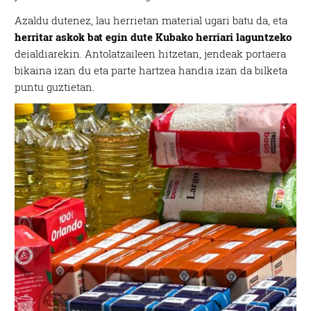
Azaldu dutenez, lau herrietan material ugari batu da, eta
herritar askok bat egin dute Kubako herriari laguntzeko
deialdiarekin. Antolatzaileen hitzetan, jendeak portaera
bikaina izan du eta parte hartzea handia izan da bilketa
puntu guztietan.