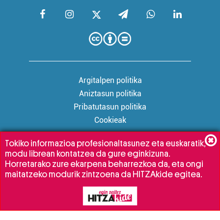
Argitalpen politika
Aniztasun politika
Pribatutasun politika
Cookieak
Tokiko informazioa profesionaltasunez eta euskaratik,
modu librean kontatzea da gure eginkizuna.
Babesleak:
Horretarako zure ekarpena beharrezkoa da, eta ongi
maitatzeko modurik zintzoena da HITZAkide egitea.