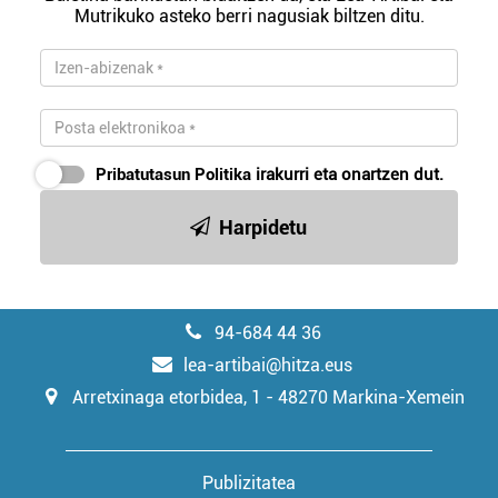
Mutrikuko asteko berri nagusiak biltzen ditu.
Pribatutasun Politika
irakurri eta onartzen dut.
Harpidetu
94-684 44 36
lea-artibai@hitza.eus
Arretxinaga etorbidea, 1 - 48270 Markina-Xemein
Publizitatea