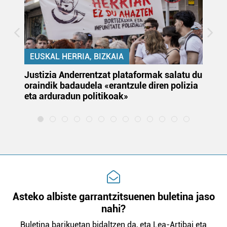
EUSKAL HERRIA, BIZKAIA
Justizia Anderrentzat plataformak salatu du
Eu
oraindik badaudela «erantzule diren polizia
‘E
eta arduradun politikoak»
Asteko albiste garrantzitsuenen buletina jaso
nahi?
Buletina barikuetan bidaltzen da, eta Lea-Artibai eta