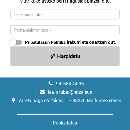
Mutrikuko asteko berri nagusiak biltzen ditu.
Pribatutasun Politika
irakurri eta onartzen dut.
Harpidetu
94-684 44 36
lea-artibai@hitza.eus
Arretxinaga etorbidea, 1 - 48270 Markina-Xemein
Publizitatea