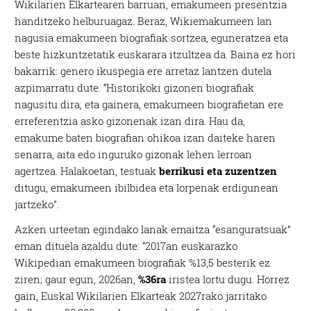
Wikilarien Elkartearen barruan, emakumeen presentzia
handitzeko helburuagaz. Beraz, Wikiemakumeen lan
nagusia emakumeen biografiak sortzea, eguneratzea eta
beste hizkuntzetatik euskarara itzultzea da. Baina ez hori
bakarrik: genero ikuspegia ere arretaz lantzen dutela
azpimarratu dute. “Historikoki gizonen biografiak
nagusitu dira, eta gainera, emakumeen biografietan ere
erreferentzia asko gizonenak izan dira. Hau da,
emakume baten biografian ohikoa izan daiteke haren
senarra, aita edo inguruko gizonak lehen lerroan
agertzea. Halakoetan, testuak
berrikusi eta zuzentzen
ditugu, emakumeen ibilbidea eta lorpenak erdigunean
jartzeko”.
Azken urteetan egindako lanak emaitza “esanguratsuak”
eman dituela azaldu dute: “2017an euskarazko
Wikipedian emakumeen biografiak %13,5 besterik ez
ziren; gaur egun, 2026an,
%36ra
iristea lortu dugu. Horrez
gain, Euskal Wikilarien Elkarteak 2027rako jarritako