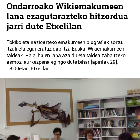
Ondarroako Wikiemakumeen
lana ezagutarazteko hitzordua
jarri dute Etxelilan
Tokiko eta nazioarteko emakumeen biografiak sortu,
itzuli eta eguneratuz dabiltza Euskal Wikiemakumeen
taldeak. Hala, haien lana azaldu eta taldea zabaltzeko
asmoz, aurkezpena egingo dute bihar [apirilak 29],
18:00etan, Etxelilan.