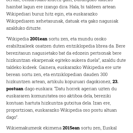
hainbat lagun ere izango dira. Hala, bi taldeen artean
Wikipediari buruz hitz egin, eta euskarazko
Wikipediaren xehetasunak, datuak eta gako nagusiak
azalduko dituzte.
“Wikipedia
2001ean
sortu zen, eta mundu osoko
erabiltzaileek osatzen duten entziklopedia librea da. Bere
berezitasun nagusietako bat da edozein pertsonak bere
hizkuntzan ekarpenak egiteko aukera duela”, azaldu dute
taldeko kideek. Gainera, euskarazko Wikipedia ere urte
berean sortu zen, eta entziklopedian dauden 300
hizkuntzen artean, artikulu kopuruari dagokionez,
23.
postuan
dago euskara: “Datu horrek agerian uzten du
euskararen komunitatea oso aktiboa dela, bereziki
kontuan hartuta hizkuntza gutxitua dela. Izan ere,
proportzioan, euskarazko Wikipedia oso postu altuan
dago”.
Wikiemakumeok ekimena
2015ean
sortu zen, Euskal