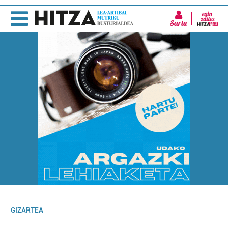
Sartu
GIZARTEA