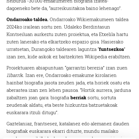
helburua -30.000 emakumeren biografia izatea-
dagoeneko bete da, “aurreikusitakoa baino lehenago”.
Ondarroako taldea.
Ondarroako Wikiemakumeen taldea
2024ko irailean sortu zen. Udaleko Berdintasun
Kontseiluan aurkeztu zuten proiektua, eta Etxelila hartu
zuten lanerako eta elkartzeko espazio gisa. Hasierako
urratsetan, Durangoko taldearen laguntza “
funtsezkoa
”
izan zen, kide askok ez baitzekiten Wikipedia erabiltzen.
Proiektuaren abiapuntuan “garrantzi berezia” izan zuen
11barri
k. Izan ere, Ondarroako emakume kirolarien
hainbat biografia jasota zeuden jada, eta horiek osatu eta
aberastea izan zen lehen pausoa. “Hortik aurrera, jarduna
zabaltzen joan gara: biografia
berriak
sortu, sortuta
zeudenak aldatu, eta beste hizkuntza batzuetakoak
euskarara itzuli ditugu”.
Gaztelaniaz, frantsesez, katalanez edo alemanez dauden
biografiak euskarara ekarri dituzte, mundu mailako
emakumeen ibilbideak euskaraz ere eskuragarri jarriz: