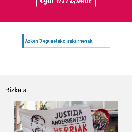
Azken 3 egunetako irakurrienak
Bizkaia