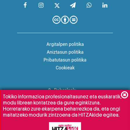
Argitalpen politika
Aniztasun politika
Pribatutasun politika
Cookieak
Babesleak:
Tokiko informazioa profesionaltasunez eta euskaratik,
modu librean kontatzea da gure eginkizuna.
Horretarako zure ekarpena beharrezkoa da, eta ongi
maitatzeko modurik zintzoena da HITZAkide egitea.