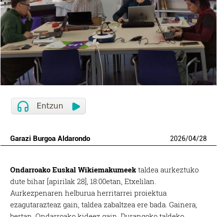
Garazi Burgoa Aldarondo
2026
/
04
/
28
Ondarroako Euskal Wikiemakumeek
taldea aurkeztuko
dute bihar [apirilak 28], 18:00etan, Etxelilan.
Aurkezpenaren helburua herritarrei proiektua
ezagutarazteaz gain, taldea zabaltzea ere bada. Gainera,
bertan, Ondarroako kideez gain, Durangoko taldeko