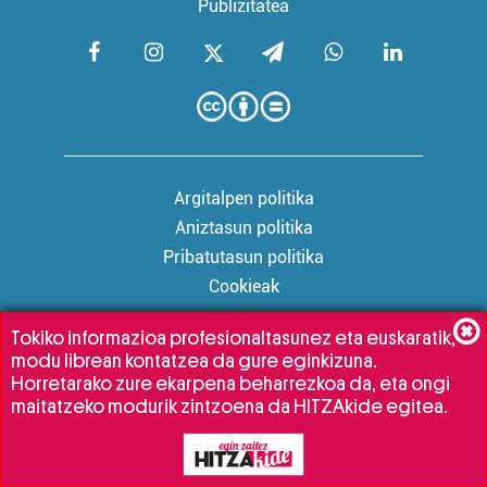
Publizitatea
Argitalpen politika
Aniztasun politika
Pribatutasun politika
Cookieak
Tokiko informazioa profesionaltasunez eta euskaratik,
modu librean kontatzea da gure eginkizuna.
Babesleak:
Horretarako zure ekarpena beharrezkoa da, eta ongi
maitatzeko modurik zintzoena da HITZAkide egitea.