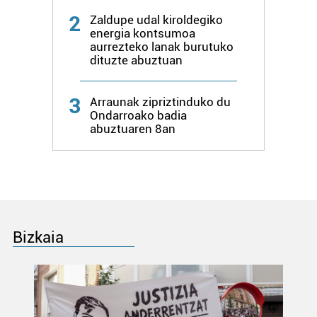
2
Zaldupe udal kiroldegiko
energia kontsumoa
aurrezteko lanak burutuko
dituzte abuztuan
3
Arraunak zipriztinduko du
Ondarroako badia
abuztuaren 8an
Bizkaia