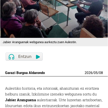
Jabier Aranguenak webgunea aurkeztu zuen Aulestin.
Garazi Burgoa Aldarondo
2026
/
05
/
08
A
ulestiko historia, eta istorioak, ahanzturan ez erortzea
helburu izanik, Izkilimine izeneko webgunea sortu du
Jabier Aranguena
aulestiarrak. Urte luzeetan artxiboetan,
liburuetan edota ikus entzunezkoetan jasotako material