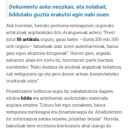
Dokumentu asko neuzkan, eta nolabait,
bildutako guztia erakutsi egin nahi nuen.
Atal horretan, herriko pertsona ezezagunen inguruko
artikuluak argitaratuko ditu Aranguenak astero: “Prest
ditut
50 artikulu
inguru, garai baten —duela 200 edo 300
urte inguru— famatuak izan ziren aulestiarrenak, baina
gaur egun ahaztuta ditugunak”. Horrez gain, argazki
zaharren atala ere sortu du, herritarren parte hartzea
sustatzeko: “Nahi dudana da jendeak argazkiak bidaltzea,
nik webgunera igo eta gero denon artean komentatzeko
iruzkinak utziz”.
Proiektuaren helburua argia da: sakabanatuta dagoen
edukia
bildu
eta artxiboetan aurkitutako materiala
argitara ematea: “Liburu bat egin nezakeen, baina
webgunea merkeagoa eta dinamikoagoa da. Ahalbidetzen
dit informazioa zatika ematea, piluletan bezala”. Horrela,
bakoitzak bere erritmora kontsumitu ahal izango du