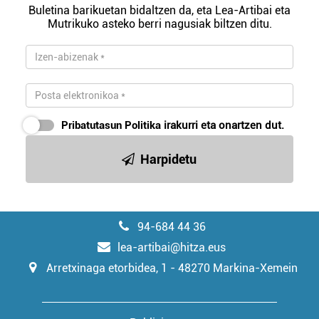
Buletina barikuetan bidaltzen da, eta Lea-Artibai eta
Mutrikuko asteko berri nagusiak biltzen ditu.
Pribatutasun Politika
irakurri eta onartzen dut.
Harpidetu
94-684 44 36
lea-artibai@hitza.eus
Arretxinaga etorbidea, 1 - 48270 Markina-Xemein