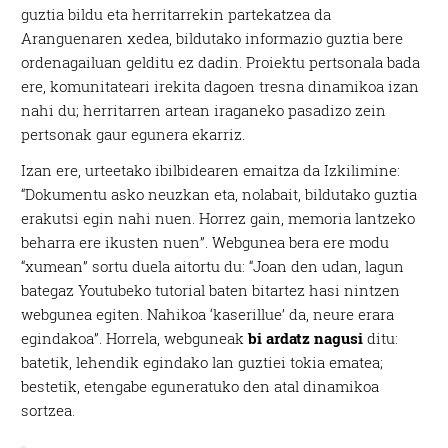
guztia bildu eta herritarrekin partekatzea da
Aranguenaren xedea, bildutako informazio guztia bere
ordenagailuan gelditu ez dadin. Proiektu pertsonala bada
ere, komunitateari irekita dagoen tresna dinamikoa izan
nahi du; herritarren artean iraganeko pasadizo zein
pertsonak gaur egunera ekarriz.
Izan ere, urteetako ibilbidearen emaitza da Izkilimine:
“Dokumentu asko neuzkan eta, nolabait, bildutako guztia
erakutsi egin nahi nuen. Horrez gain, memoria lantzeko
beharra ere ikusten nuen”. Webgunea bera ere modu
“xumean” sortu duela aitortu du: “Joan den udan, lagun
bategaz Youtubeko tutorial baten bitartez hasi nintzen
webgunea egiten. Nahikoa ‘kaserillue’ da, neure erara
egindakoa”. Horrela, webguneak
bi ardatz nagusi
ditu:
batetik, lehendik egindako lan guztiei tokia ematea;
bestetik, etengabe eguneratuko den atal dinamikoa
sortzea.