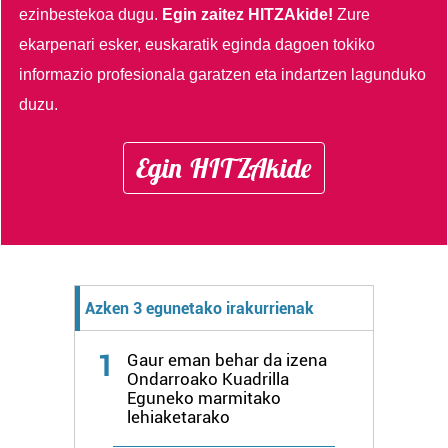
irakurri
ezinbestekoa dugu.
Egin zaitez HITZAkide!
Zure
ekarpenari esker, euskaratik eginda dagoen tokiko
informazio profesionala garatzen eta indartzen lagunduko
duzu.
Egin HITZAkide
Azken 3 egunetako irakurrienak
1
Gaur eman behar da izena
Ondarroako Kuadrilla
Eguneko marmitako
lehiaketarako