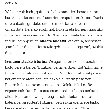
edukia.
Webguneak badu, gainera, “balio handiko” beste tresna
bat: Aulestiko etxe eta baserrien mapa interaktiboa. Duela
urte batzuk egindako ondare inbentario batean
oinarrituta, herriko eraikinak kokatu eta horien inguruko
informazioa eskaintzen du. “Lan hori duela hamalau urte
inguru egin genuen
ondare taldetik
, eta orain, aberasten
joan behar dugu, informazio gehiago daukagu eta”, azaldu
du aulestiarrak.
Izenaren atzeko istorioa.
Webgunearen izenak berak ere
badu bere istorioa. “Bizitzan behin entzun dut ‘izkilimiñe’
hitza, eta geratu egin zitzaidan. Nire familiako bat paseo
bat ematera atera zen, eta eskola aurretik pasa zen.
Etxera heldu zenean esan zuen: ‘Nolako izkilimiñe
zegoen eskolan’. Berbaroa esan nahi du, baina berbaro
altua. Eta hori da webguneagaz nahi dudana: denok
batera berba egitea”. Hitzaren berreskurapena ere bada,
beraz, egitasmoaren beste helburuetako bat: “Nire