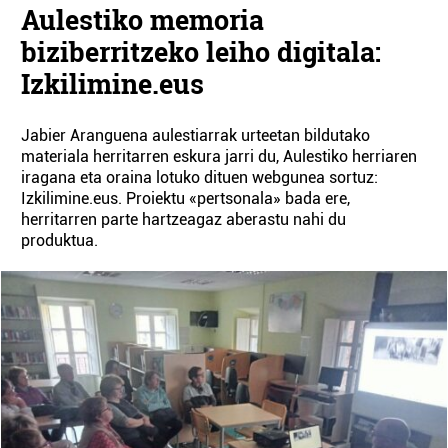
Aulestiko memoria
biziberritzeko leiho digitala:
Izkilimine.eus
Jabier Aranguena aulestiarrak urteetan bildutako
materiala herritarren eskura jarri du, Aulestiko herriaren
iragana eta oraina lotuko dituen webgunea sortuz:
Izkilimine.eus. Proiektu «pertsonala» bada ere,
herritarren parte hartzeagaz aberastu nahi du
produktua.