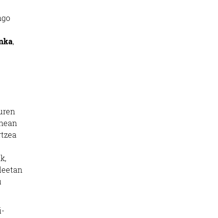
ngo
nka
,
euren
unean
rtzea
k,
aleetan
u
i-