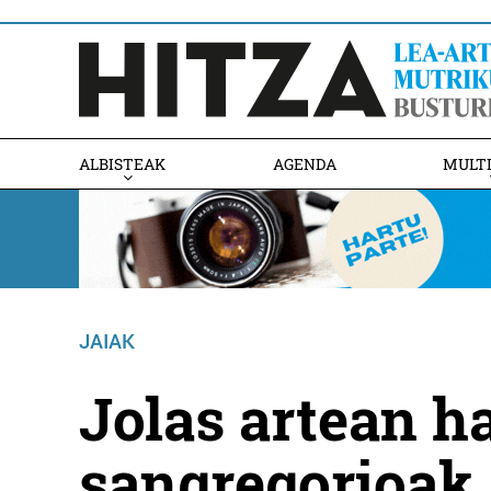
ALBISTEAK
AGENDA
MULT
JAIAK
Jolas artean ha
sangregorioak