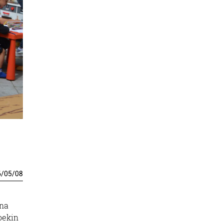
6
/
05
/
08
una
oekin