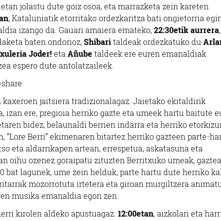
etan jolastu dute goiz osoa, eta marrazketa zein kareten
tan
, Kataluniatik etorritako ordezkaritza bati ongietorria egi
dia izango da. Gauari amaiera emateko,
22:30etik aurrera
,
daketa baten ondorioz,
Shibari
taldeak ordezkatuko du
Arla
xuleria Joder!
eta
Añube
taldeek ere euren emanaldiak
zea espero dute antolatzaileek.
=share
kaxeroen jaitsiera tradizionalagaz. Jaietako ekitaldirik
, izan ere, pregioia herriko gazte eta umeek hartu baitute 
taren bidez, belaunaldi berrien indarra eta herriko etorkiz
“Lore Berri” ekimenaren bitartez herriko gazteen parte-ha
tso eta aldarrikapen artean, errespetua, askatasuna eta
ran oihu ozenez goraipatu zituzten Berritxuko umeak, gaztea
0 bat lagunek, ume zein helduk, parte hartu dute herriko k
ritarrak mozorrotuta irtetera eta giroan murgiltzera animat
ren musika emanaldia egon zen.
 herri kirolen aldeko apustuagaz.
12:00etan
, aizkolari eta harr