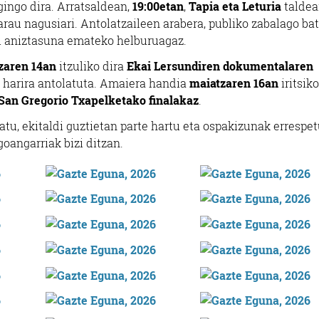
gingo dira. Arratsaldean,
19:00etan
,
Tapia eta Leturia
taldea
au nagusiari. Antolatzaileen arabera, publiko zabalago bat
i aniztasuna emateko helburuagaz.
zaren 14an
itzuliko dira
Ekai Lersundiren dokumentalaren
 harira antolatuta. Amaiera handia
maiatzaren 16an
iritsiko
 San Gregorio Txapelketako finalakaz
.
atu, ekitaldi guztietan parte hartu eta ospakizunak errespet
goangarriak bizi ditzan.