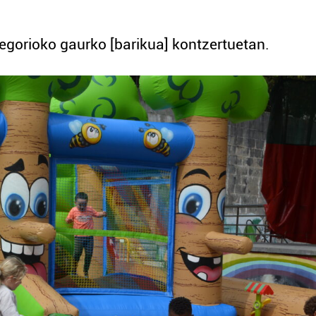
egorioko gaurko [barikua] kontzertuetan.