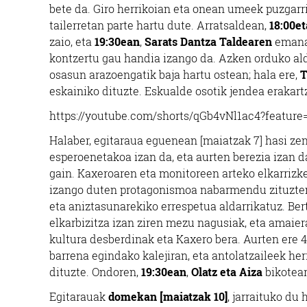
bete da. Giro herrikoian eta onean umeek puzgarri
tailerretan parte hartu dute. Arratsaldean,
18:00e
zaio, eta
19:30ean
,
Sarats Dantza Taldearen
emanal
kontzertu gau handia izango da. Azken orduko al
osasun arazoengatik baja hartu ostean; hala ere,
T
eskainiko dituzte. Eskualde osotik jendea erakart
https://youtube.com/shorts/qGb4vNl1ac4?feature
Halaber, egitaraua eguenean [maiatzak 7] hasi zen 
esperoenetakoa izan da, eta aurten berezia izan da
gain. Kaxeroaren eta monitoreen arteko elkarrizke
izango duten protagonismoa nabarmendu zituzten, 
eta aniztasunarekiko errespetua aldarrikatuz. Ber
elkarbizitza izan ziren mezu nagusiak, eta amaie
kultura desberdinak eta Kaxero bera. Aurten ere 4
barrena egindako kalejiran, eta antolatzaileek her
dituzte. Ondoren,
19:30ean
,
Olatz eta Aiza
bikotea
Egitarauak
domekan [maiatzak 10]
, jarraituko du