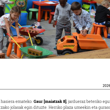
202
i hasiera emateko.
Gaur [maiatzak 8]
, jardueraz beteriko eg
zako jolasak egin dituzte. Herriko plaza umeekin eta guras