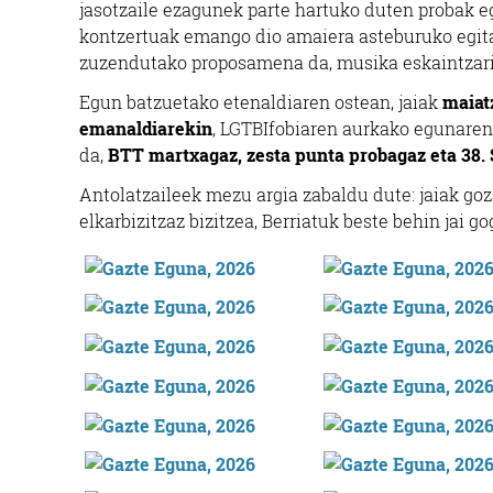
jasotzaile ezagunek parte hartuko duten probak e
kontzertuak emango dio amaiera asteburuko egitar
zuzendutako proposamena da, musika eskaintzar
Egun batzuetako etenaldiaren ostean, jaiak
maiat
emanaldiarekin
, LGTBIfobiaren aurkako egunaren
da,
BTT martxagaz, zesta punta probagaz eta 38.
Antolatzaileek mezu argia zabaldu dute: jaiak goz
elkarbizitzaz bizitzea, Berriatuk beste behin jai go