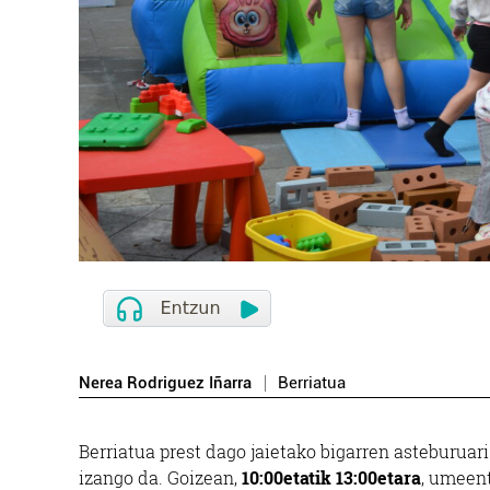
Nerea Rodriguez Iñarra
Berriatua
Berriatua prest dago jaietako bigarren asteburuar
izango da. Goizean,
10:00etatik 13:00etara
, umeent