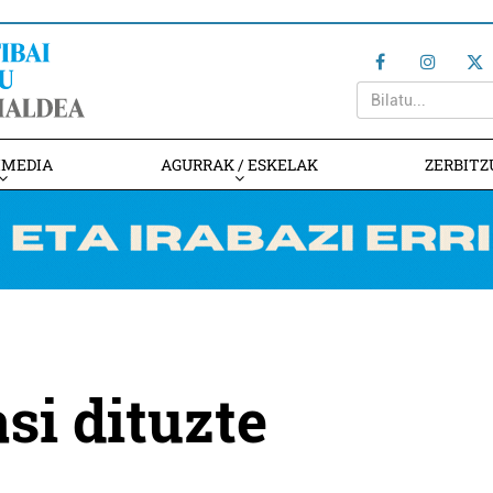
IMEDIA
AGURRAK / ESKELAK
ZERBITZ
si dituzte