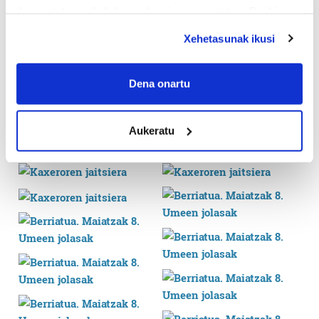
deuseztatzen ahal duzu edozein momentutan, Cookie
deklaraziotik edo Privacy triggerean klikatuz.
Xehetasunak ikusi
If you allow, we would also like to:
Collect information about your geographical
Dena onartu
location which can be accurate to within several
meters
Aukeratu
Identify your device by actively scanning it for
specific characteristics (fingerprinting)
Find out more about how your personal data is processed
and set your preferences in the
details section
.
Guk eta gure bazkideek zure datu pertsonalak
prozesatzen ditugu, zure IP zenbakia, besteak beste,
teknologia erabiliz, cookieak adibidez, iragarki eta eduki
pertsonalizatuak eskaintzeko, iragarkiak eta edukia
neurtzeko, jendeari buruzko informazioa biltzeko eta
produktuak garatzeko. Zure datuak nork eta zertarako