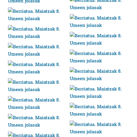
erabiltzen dituen hauta dezakezu.
Bazkide batzuek ez dizute baimenik eskatzen, eta beren
interes komertzial legitimoetan babesten dira. Ikusi gure
bazkideen zerrenda, beren ustez zein helburutarako
duten interes legitimoa eta horren aurka nola egin
dezakezun ikusteko.
Lortu zure datu pertsonalak prozesatzeko moduari
buruzko informazio gehiago eta ezarri zure lehentasunak
datuen atalean. Edozein unetan alda edo ken dezakezu
zure baimena Cookieen adierazpenean.
Webgune honek cookie propioak eta hirugarrenen cookie-
fitxategiak erabiltzen ditu. Zure esperientzia eta
zerbitzuak hobetzeko asmoz, cookie teknologiaz
baliatzen gara. Ohar hau onartuz gero, teknologia hori
erabiltzeko baimen esplizitua ematen diguzu.
Gehiago
irakurri