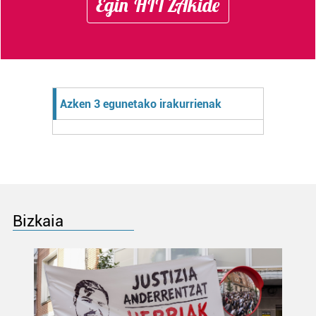
Egin HITZAkide
Azken 3 egunetako irakurrienak
Bizkaia