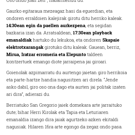
Oso ondo joan zen”, nabarmendu du.
Gaurko egitaraua mezeagaz hasi da eguerdian, eta
ondoren erraldoien kalejirak girotu ditu herriko kaleak.
14:30ean egin da paellen aurkezpena
, eta segidan
bazkaria izan da. Arratsaldean,
17:30ean playback
emanaldiak
hartuko du lekukoa, eta ondoren
Skapaie
elektrotxarangak
girotuko ditu kaleak. Gauean, berriz,
Mirua, Iratzar erromeria eta Elepunto
taldeen
kontzertuek emango diote jarraipena jai giroari.
Goienolak azpimarratu du aurtengo jaietan giro herrikoia
eta parte-hartze handia nagusitzen ari direla. “Jende
asko dabil, giro oso ona dago eta aurten jai politak izaten
ari dira”, adierazi du.
Berriatuko San Gregorio jaiek domekara arte jarraituko
dute; bihar Herri Kirolak eta Tapia eta Leturiaren
emanaldia izango dira jaiak agurtzeko azken ekitaldi
nagusiak. Hilaren 16ra arte egongo da zegaz ondo pasa.