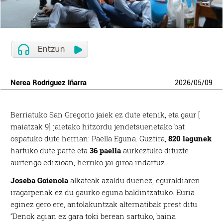
Nerea Rodriguez Iñarra
2026
/
05
/
09
Berriatuko San Gregorio jaiek ez dute etenik, eta gaur [
maiatzak 9] jaietako hitzordu jendetsuenetako bat
ospatuko dute herrian: Paella Eguna. Guztira,
820 lagunek
hartuko dute parte eta
36 paella
aurkeztuko dituzte
aurtengo edizioan, herriko jai giroa indartuz.
Joseba Goienola
alkateak azaldu duenez, eguraldiaren
iragarpenak ez du gaurko eguna baldintzatuko. Euria
eginez gero ere, antolakuntzak alternatibak prest ditu.
“Denok agian ez gara toki berean sartuko, baina