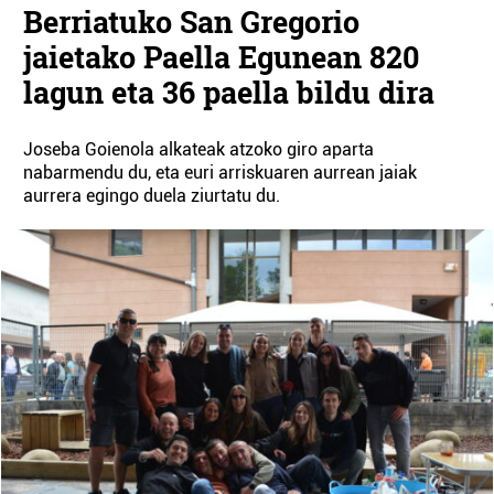
Berriatuko San Gregorio
jaietako Paella Egunean 820
lagun eta 36 paella bildu dira
Joseba Goienola alkateak atzoko giro aparta
nabarmendu du, eta euri arriskuaren aurrean jaiak
aurrera egingo duela ziurtatu du.