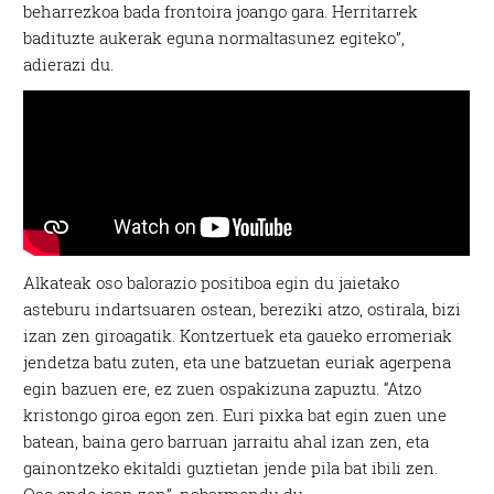
beharrezkoa bada frontoira joango gara. Herritarrek
badituzte aukerak eguna normaltasunez egiteko”,
adierazi du.
Alkateak oso balorazio positiboa egin du jaietako
asteburu indartsuaren ostean, bereziki atzo, ostirala, bizi
izan zen giroagatik. Kontzertuek eta gaueko erromeriak
jendetza batu zuten, eta une batzuetan euriak agerpena
egin bazuen ere, ez zuen ospakizuna zapuztu. “Atzo
kristongo giroa egon zen. Euri pixka bat egin zuen une
batean, baina gero barruan jarraitu ahal izan zen, eta
gainontzeko ekitaldi guztietan jende pila bat ibili zen.