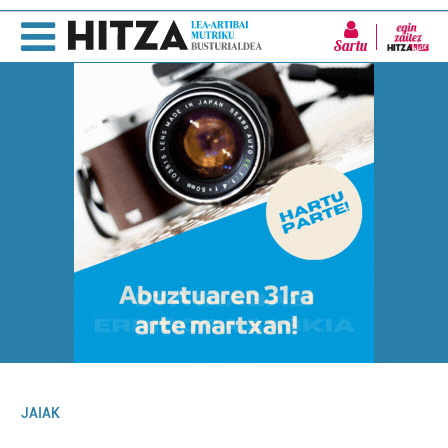
Sartu
JAIAK