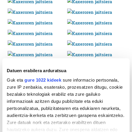
Datuen erabilera arduratsua
Guk eta
gure 1022 kideek
sure informacio pertsonala,
zure IP zenbakia, esaterako, prozesatzen ditugu, cookie
bezalako teknologiak erabiliz eta zure gailuko
informazioak azitzen dugu publizitate eta eduki
pertsonalizatua, publizitatearen eta edukiaren neurketa,
audientzia-ikerketa eta zerbitzuen garapena eskaintzeko.
Zure datuak nork eta zertarako erabiltzen dituen
hautatzeko aukera duzu. Zure onespena aldatzen edo