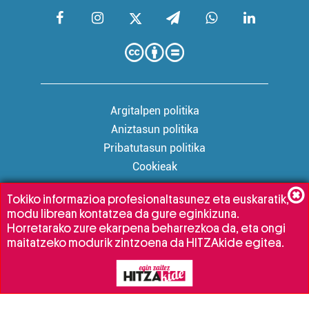
Argitalpen politika
Aniztasun politika
Pribatutasun politika
Cookieak
Tokiko informazioa profesionaltasunez eta euskaratik,
modu librean kontatzea da gure eginkizuna.
Babesleak:
Horretarako zure ekarpena beharrezkoa da, eta ongi
maitatzeko modurik zintzoena da HITZAkide egitea.