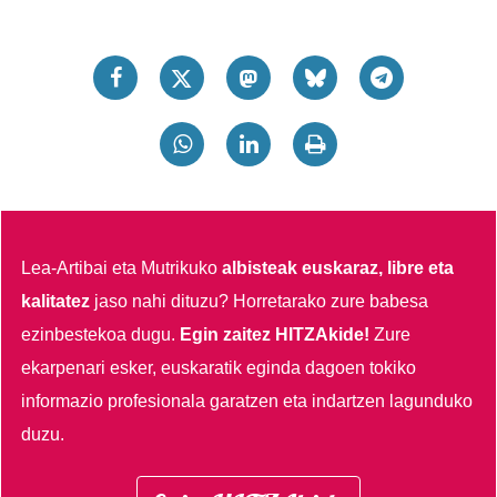
Lea-Artibai eta Mutrikuko
albisteak euskaraz, libre eta
kalitatez
jaso nahi dituzu?
Horretarako zure babesa
ezinbestekoa dugu.
Egin zaitez HITZAkide!
Zure
ekarpenari esker, euskaratik eginda dagoen tokiko
informazio profesionala garatzen eta indartzen lagunduko
duzu.