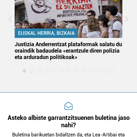
EUSKAL HERRIA, BIZKAIA
Justizia Anderrentzat plataformak salatu du
Eu
oraindik badaudela «erantzule diren polizia
‘E
eta arduradun politikoak»
Asteko albiste garrantzitsuenen buletina jaso
nahi?
Buletina barikuetan bidaltzen da, eta Lea-Artibai eta