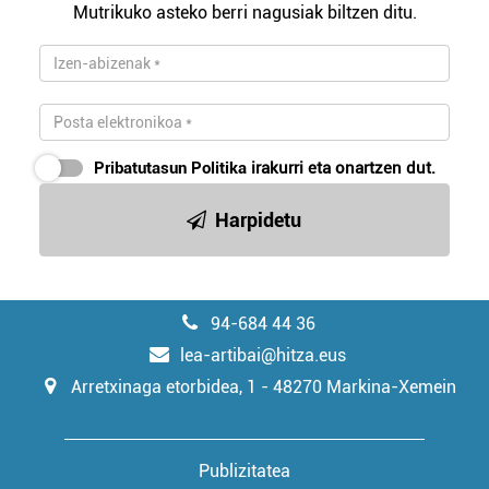
Mutrikuko asteko berri nagusiak biltzen ditu.
Pribatutasun Politika
irakurri eta onartzen dut.
Harpidetu
94-684 44 36
lea-artibai@hitza.eus
Arretxinaga etorbidea, 1 - 48270 Markina-Xemein
Publizitatea