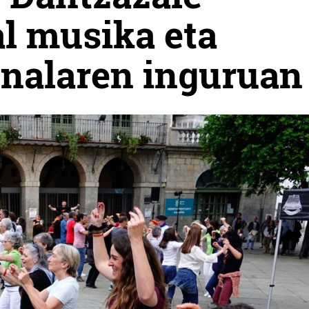
l musika eta
onalaren inguruan