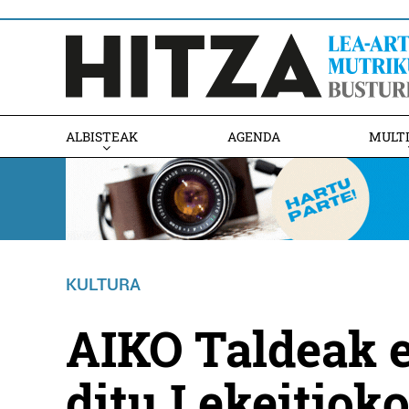
ALBISTEAK
AGENDA
MULT
KULTURA
AIKO Taldeak 
ditu Lekeitiok