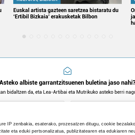
u
Euskal artista gazteen saretzea bistaratu du
O
‘Ertibil Bizkaia’ erakusketak Bilbon
j
h
Asteko albiste garrantzitsuenen buletina jaso nahi
an bidaltzen da, eta Lea-Artibai eta Mutrikuko asteko berri nagu
n Politika
irakurri eta onartzen dut.
H
ure IP zenbakia, esaterako, prozesatzen ditugu, cookie bezalako
itate eta eduki pertsonalizatua, publizitatearen eta edukiaren ne