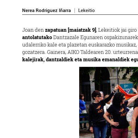
Nerea Rodriguez Iñarra
Lekeitio
Joan den
zapatuan [maiatzak 9]
, Lekeitiok jai gi
antolatutako
Dantzazale Egunaren ospakizunarekin.
udalerriko kale eta plazetan euskarazko musikaz, 
gozatzera. Gainera, AIKO Taldearen 20. urteurrena
kalejirak, dantzaldiek eta musika emanaldiek eg