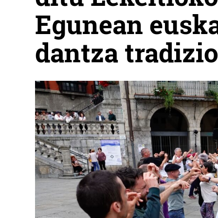
Egunean euska
dantza tradizi