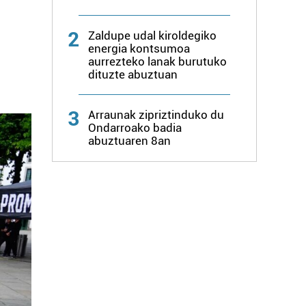
2
Zaldupe udal kiroldegiko
energia kontsumoa
aurrezteko lanak burutuko
dituzte abuztuan
3
Arraunak zipriztinduko du
Ondarroako badia
abuztuaren 8an