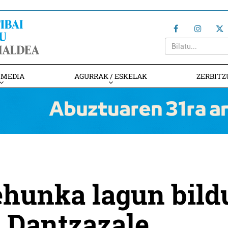
IMEDIA
AGURRAK / ESKELAK
ZERBITZ
ehunka lagun bild
o Dantzazale