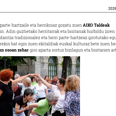
202
ro parte-hartzaile eta herrikoiaz gozatu zuen
AIKO Taldeak
 Adin guztietako herritarrak eta bisitariak hurbildu ziren
dantza tradizionalez eta herri parte-hartzeaz girotutako eg
rekin bat egin zuen ekitaldiak euskal kulturaz bete zuen her
un osoan zehar
giro aparta sortuz bizilagun eta bisitarien ar