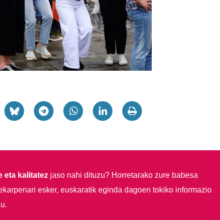
 eta kalitatez
jaso nahi dituzu?
Horretarako zure babesa
ekarpenari esker, euskaratik eginda dagoen tokiko informazio
u.