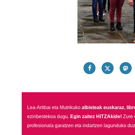
Lea-Artibai eta Mutrikuko
albisteak euskaraz, libre
ezinbestekoa dugu.
Egin zaitez HITZAkide!
Zure 
profesionala garatzen eta indartzen lagunduko duz