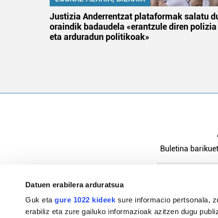
an
Justizia Anderrentzat plataformak salatu d
oraindik badaudela «erantzule diren polizia
eta arduradun politikoak»
Buletina barikuet
Datuen erabilera arduratsua
Pribatutasu
Guk eta
gure 1022 kideek
sure informacio pertsonala, z
erabiliz eta zure gailuko informazioak azitzen dugu publiz