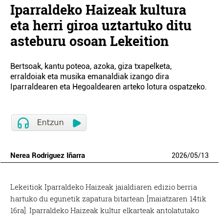
Iparraldeko Haizeak kultura
eta herri giroa uztartuko ditu
asteburu osoan Lekeition
Bertsoak, kantu poteoa, azoka, giza txapelketa,
erraldoiak eta musika emanaldiak izango dira
Iparraldearen eta Hegoaldearen arteko lotura ospatzeko.
Nerea Rodriguez Iñarra
2026
/
05
/
13
Lekeitiok Iparraldeko Haizeak jaialdiaren edizio berria
hartuko du egunetik zapatura bitartean [maiatzaren 14tik
16ra]. Iparraldeko Haizeak kultur elkarteak antolatutako