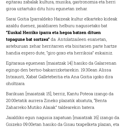
egitarau zabalak kultura, musika, gastronomia eta herri
giroa uztartuko ditu hiru egunetan zehar.
Sarai Goitia Iparraldeko Haizeak kultur elkarteko kideak
azaldu duenez, jaialdiaren helburu nagusietako bat
“Euskal Herriko iparra eta hegoa batzen dituen
topagune bat sortzea”
da. Antolatzaileen esanetan,
asteburuan zehar herritarren eta bisitarien parte hartze
handia espero dute, “giro goxo eta herrikoia” eskainiz.
Egitaraua eguenean [maiatzak 14] hasiko da Galarrenan
egingo den bertso-bakarrizketarekin. 19:30ean Alissa
Intxausti, Xabat Galletebeitia eta Ana Goitia igoko dira
oholtzara.
Barikuan [maiatzak 15], berriz, Kantu Poteoa izango da
20:00etatik aurrera Zineko plazatik abiatuta, “Benta
Zaharreko Mutiko Alaiak” taldearekin batera.
Jaialdiko egun nagusia zapatuan [maiatzak 16] izango da.
Goizeko 09:00etan hasiko da Gisau txapelketa plazan, eta