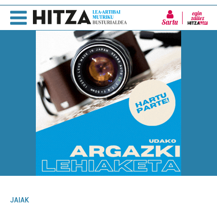
Sartu
JAIAK