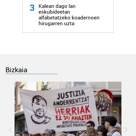
datuen atalean. Edozein unetan alda edo ken dezakezu
3
Kalean dago lan
zure baimena Cookieen adierazpenean.
eskubideetan
alfabetatzeko koadernoen
hirugarren uzta
Webgune honek cookie propioak eta hirugarrenen cookie-
fitxategiak erabiltzen ditu. Zure esperientzia eta
zerbitzuak hobetzeko asmoz, cookie teknologiaz
baliatzen gara. Ohar hau onartuz gero, teknologia hori
erabiltzeko baimen esplizitua ematen diguzu.
Gehiago
irakurri
Bizkaia