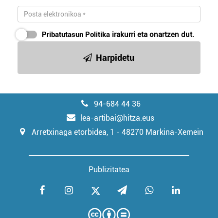
Pribatutasun Politika
irakurri eta onartzen dut.
Harpidetu
94-684 44 36
lea-artibai@hitza.eus
Arretxinaga etorbidea, 1 - 48270 Markina-Xemein
Publizitatea