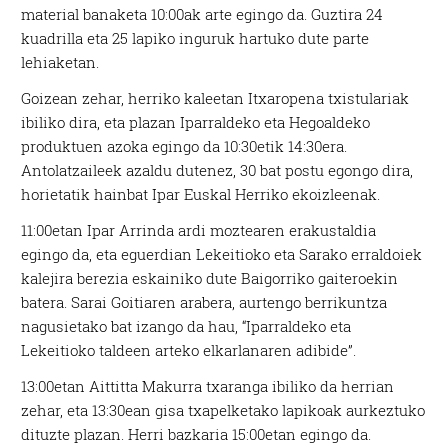
material banaketa 10:00ak arte egingo da. Guztira 24
kuadrilla eta 25 lapiko inguruk hartuko dute parte
lehiaketan.
Goizean zehar, herriko kaleetan Itxaropena txistulariak
ibiliko dira, eta plazan Iparraldeko eta Hegoaldeko
produktuen azoka egingo da 10:30etik 14:30era.
Antolatzaileek azaldu dutenez, 30 bat postu egongo dira,
horietatik hainbat Ipar Euskal Herriko ekoizleenak.
11:00etan Ipar Arrinda ardi moztearen erakustaldia
egingo da, eta eguerdian Lekeitioko eta Sarako erraldoiek
kalejira berezia eskainiko dute Baigorriko gaiteroekin
batera. Sarai Goitiaren arabera, aurtengo berrikuntza
nagusietako bat izango da hau, “Iparraldeko eta
Lekeitioko taldeen arteko elkarlanaren adibide”.
13:00etan Aittitta Makurra txaranga ibiliko da herrian
zehar, eta 13:30ean gisa txapelketako lapikoak aurkeztuko
dituzte plazan. Herri bazkaria 15:00etan egingo da.