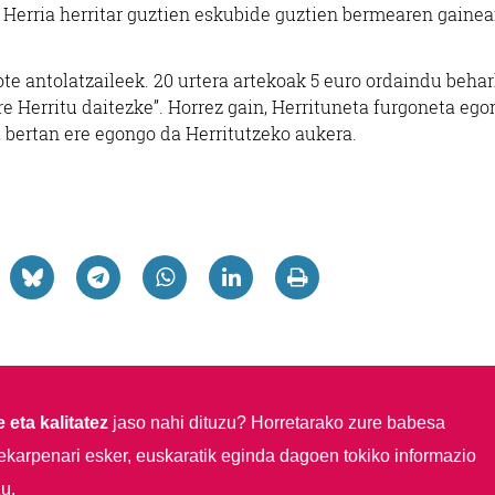
l Herria herritar guztien eskubide guztien bermearen gaine
ote antolatzaileek. 20 urtera artekoak 5 euro ordaindu beha
re Herritu daitezke”. Horrez gain, Herrituneta furgoneta eg
n, bertan ere egongo da Herritutzeko aukera.
 eta kalitatez
jaso nahi dituzu?
Horretarako zure babesa
ekarpenari esker, euskaratik eginda dagoen tokiko informazio
u.