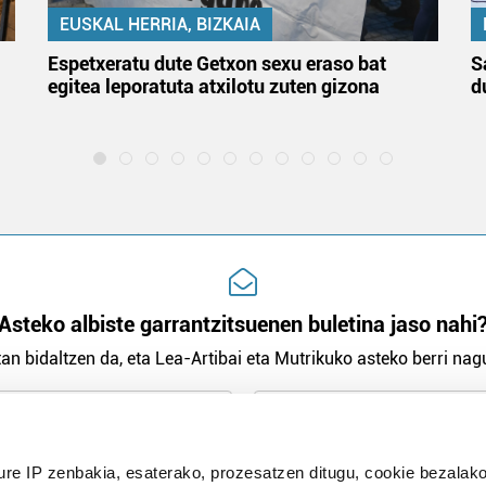
EUSKAL HERRIA, BIZKAIA
Espetxeratu dute Getxon sexu eraso bat
S
egitea leporatuta atxilotu zuten gizona
d
Asteko albiste garrantzitsuenen buletina jaso nahi
an bidaltzen da, eta Lea-Artibai eta Mutrikuko asteko berri nagu
n Politika
irakurri eta onartzen dut.
ure IP zenbakia, esaterako, prozesatzen ditugu, cookie bezalako
H