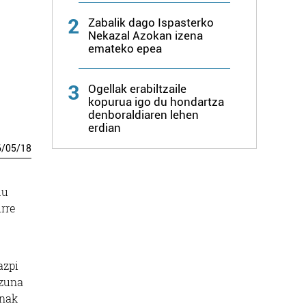
2
Zabalik dago Ispasterko
Nekazal Azokan izena
emateko epea
3
Ogellak erabiltzaile
kopurua igo du hondartza
denboraldiaren lehen
erdian
6
/
05
/
18
du
rre
zazpi
izuna
snak