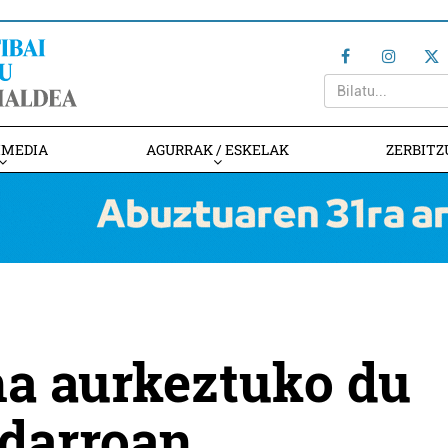
IMEDIA
AGURRAK / ESKELAK
ZERBITZ
na aurkeztuko du
darroan