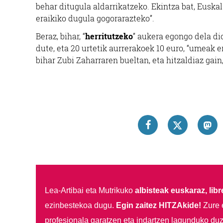
behar ditugula aldarrikatzeko. Ekintza bat, Euska
eraikiko dugula gogorarazteko”.
Beraz, bihar, “
herritutzeko
” aukera egongo dela di
dute, eta 20 urtetik aurrerakoek 10 euro, “umeak e
bihar Zubi Zaharraren bueltan, eta hitzaldiaz gai
Lea-Artibai eta Mutrikuko
albisteak euskaraz, libre
ezinbestekoa dugu.
Egin zaitez HITZAkide!
Zure 
profesionala garatzen eta indartzen lagunduko duz