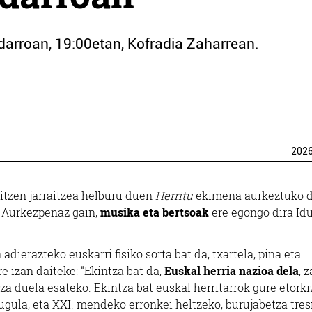
darroan, 19:00etan, Kofradia Zaharrean.
202
itzen jarraitzea helburu duen
Herritu
ekimena aurkeztuko 
. Aurkezpenaz gain,
musika eta bertsoak
ere egongo dira Idu
dierazteko euskarri fisiko sorta bat da, txartela, pina eta
re izan daiteke: “Ekintza bat da,
Euskal herria nazioa dela
, 
za duela esateko. Ekintza bat euskal herritarrok gure etork
ugula, eta XXI. mendeko erronkei heltzeko, burujabetza tre