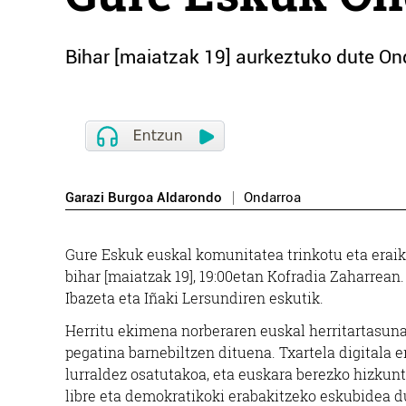
Bihar [maiatzak 19] aurkeztuko dute On
Garazi Burgoa Aldarondo
Ondarroa
Gure Eskuk euskal komunitatea trinkotu eta eraik
bihar [maiatzak 19], 19:00etan Kofradia Zaharrean
Ibazeta eta Iñaki Lersundiren eskutik.
Herritu ekimena norberaren euskal herritartasuna a
pegatina barnebiltzen dituena. Txartela digitala e
lurraldez osatutakoa, eta euskara berezko hizkunt
libre eta demokratikoki erabakitzeko eskubidea d