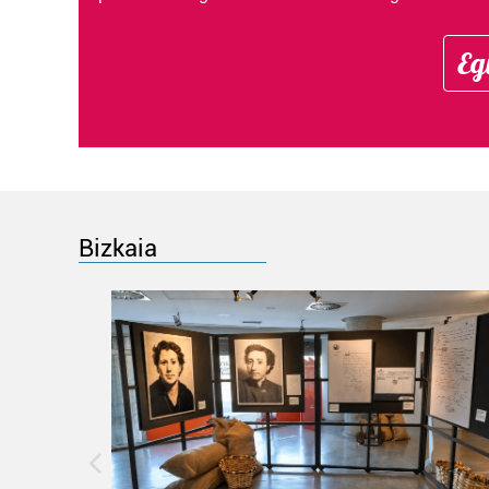
Eg
Bizkaia