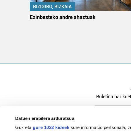
BIZIGIRO, BIZKAIA
na
Ezinbesteko andre ahaztuak
Buletina barikuet
Datuen erabilera arduratsua
Pribatutasu
Guk eta
gure 1022 kideek
sure informacio pertsonala, z