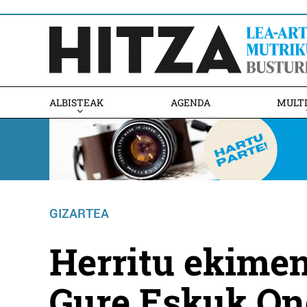
ALBISTEAK
AGENDA
MULT
GIZARTEA
Herritu ekime
Gure Eskuk On