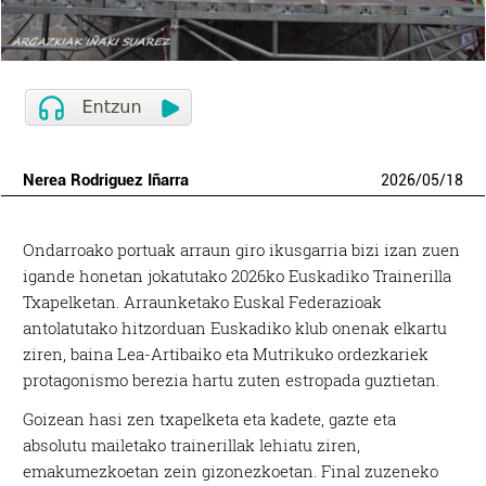
Nerea Rodriguez Iñarra
2026
/
05
/
18
Ondarroako portuak arraun giro ikusgarria bizi izan zuen
igande honetan jokatutako 2026ko Euskadiko Trainerilla
Txapelketan. Arraunketako Euskal Federazioak
antolatutako hitzorduan Euskadiko klub onenak elkartu
ziren, baina Lea-Artibaiko eta Mutrikuko ordezkariek
protagonismo berezia hartu zuten estropada guztietan.
Goizean hasi zen txapelketa eta kadete, gazte eta
absolutu mailetako trainerillak lehiatu ziren,
emakumezkoetan zein gizonezkoetan. Final zuzeneko