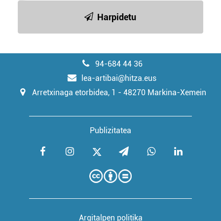
Harpidetu
94-684 44 36
lea-artibai@hitza.eus
Arretxinaga etorbidea, 1 - 48270 Markina-Xemein
Publizitatea
Argitalpen politika