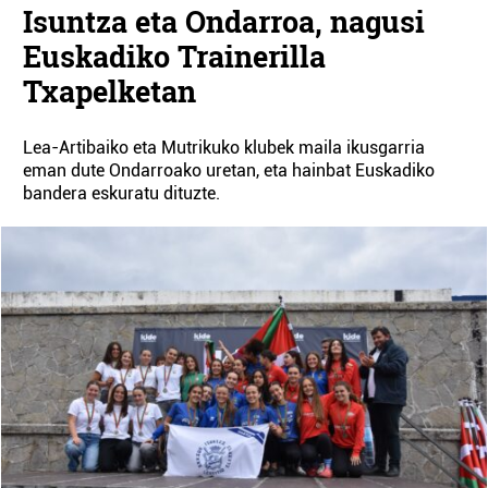
Isuntza eta Ondarroa, nagusi
Euskadiko Trainerilla
Txapelketan
Lea-Artibaiko eta Mutrikuko klubek maila ikusgarria
eman dute Ondarroako uretan, eta hainbat Euskadiko
bandera eskuratu dituzte.