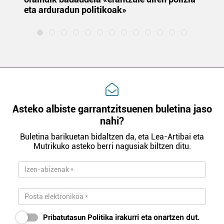
eta arduradun politikoak»
Asteko albiste garrantzitsuenen buletina jaso
nahi?
Buletina barikuetan bidaltzen da, eta Lea-Artibai eta
Mutrikuko asteko berri nagusiak biltzen ditu.
Pribatutasun Politika
irakurri eta onartzen dut.