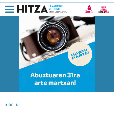
Sartu
KIROLA