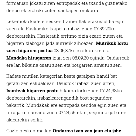
formatuan jokatu ziren estropadak eta txanda guztietako
denborek erabaki zuten sailkapen orokorra.
Lekeitioko kadete nesken trainerillak erakustaldia egin
zuen eta Euskadiko txapela irabazi zuen 07.59,20ko
denborarekin. Hasieratik erritmo bizia ezarri zuten eta
bigarren ziabogan jada aurretik zihoazen.
Mutrikuk lortu
zuen bigarren postua
08.06,87ko markarekin eta
Mundaka hirugarren
izan zen 08.09,20 eginda. Ondarroak
ere lan bikaina osatu zuen eta bosgarren amaitu zuen.
Kadete mutilen kategorian beste garaipen handi bat
geratu zen eskualdean. Deustok irabazi zuen arren,
Isuntzak bigarren postu
bikaina lortu zuen 07.24,38ko
denborarekin, irabazlearengandik bost segundora
bakarrik. Mundakak ere estropada sendoa egin zuen eta
hirugarren amaitu zuen 07.24,56rekin, segundo gutxiren
aldearekin soilik.
Gazte nesken mailan
Ondarroa izan zen jaun eta jabe