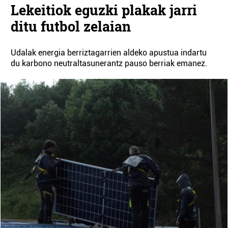
Lekeitiok eguzki plakak jarri
ditu futbol zelaian
Udalak energia berriztagarrien aldeko apustua indartu
du karbono neutraltasunerantz pauso berriak emanez.