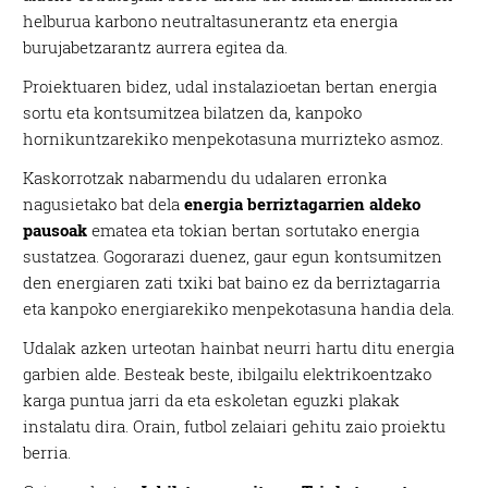
helburua karbono neutraltasunerantz eta energia
burujabetzarantz aurrera egitea da.
Proiektuaren bidez, udal instalazioetan bertan energia
sortu eta kontsumitzea bilatzen da, kanpoko
hornikuntzarekiko menpekotasuna murrizteko asmoz.
Kaskorrotzak nabarmendu du udalaren erronka
nagusietako bat dela
energia berriztagarrien aldeko
pausoak
ematea eta tokian bertan sortutako energia
sustatzea. Gogorarazi duenez, gaur egun kontsumitzen
den energiaren zati txiki bat baino ez da berriztagarria
eta kanpoko energiarekiko menpekotasuna handia dela.
Udalak azken urteotan hainbat neurri hartu ditu energia
garbien alde. Besteak beste, ibilgailu elektrikoentzako
karga puntua jarri da eta eskoletan eguzki plakak
instalatu dira. Orain, futbol zelaiari gehitu zaio proiektu
berria.