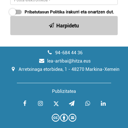
Pribatutasun Politika
irakurri eta onartzen dut.
Harpidetu
94-684 44 36
lea-artibai@hitza.eus
Arretxinaga etorbidea, 1 - 48270 Markina-Xemein
Publizitatea