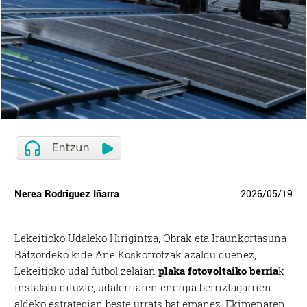
Nerea Rodriguez Iñarra
2026
/
05
/
19
Lekeitioko Udaleko Hirigintza, Obrak eta Iraunkortasuna
Batzordeko kide Ane Koskorrotzak azaldu duenez,
Lekeitioko udal futbol zelaian
plaka fotovoltaiko berria
k
instalatu dituzte, udalerriaren energia berriztagarrien
aldeko estrategian beste urrats bat emanez. Ekimenaren