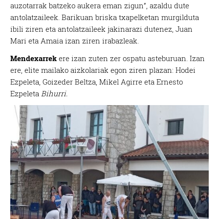
auzotarrak batzeko aukera eman zigun”, azaldu dute
antolatzaileek. Barikuan briska txapelketan murgilduta
ibili ziren eta antolatzaileek jakinarazi dutenez, Juan
Mari eta Amaia izan ziren irabazleak.
Mendexarrek
ere izan zuten zer ospatu asteburuan. Izan
ere, elite mailako aizkolariak egon ziren plazan: Hodei
Ezpeleta, Goizeder Beltza, Mikel Agirre eta Ernesto
Ezpeleta
Bihurri.