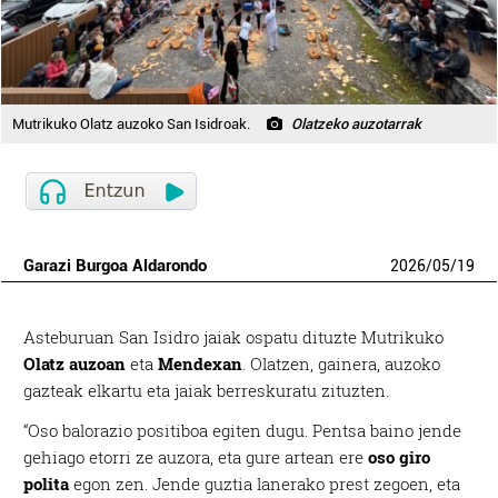
Mutrikuko Olatz auzoko San Isidroak.
Olatzeko auzotarrak
Garazi Burgoa Aldarondo
2026
/
05
/
19
Asteburuan San Isidro jaiak ospatu dituzte Mutrikuko
Olatz auzoan
eta
Mendexan
. Olatzen, gainera, auzoko
gazteak elkartu eta jaiak berreskuratu zituzten.
“Oso balorazio positiboa egiten dugu. Pentsa baino jende
gehiago etorri ze auzora, eta gure artean ere
oso giro
polita
egon zen. Jende guztia lanerako prest zegoen, eta