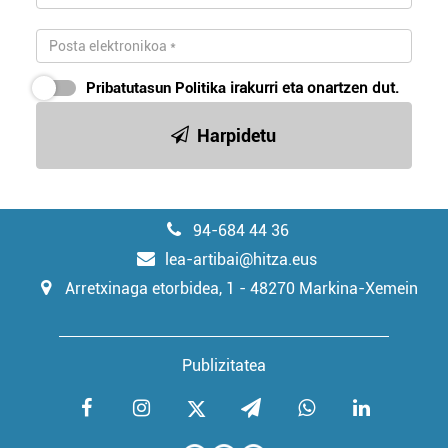
Pribatutasun Politika
irakurri eta onartzen dut.
Harpidetu
94-684 44 36
lea-artibai@hitza.eus
Arretxinaga etorbidea, 1 - 48270 Markina-Xemein
Publizitatea