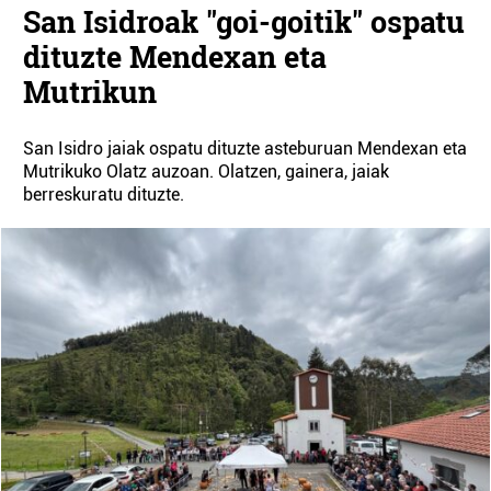
San Isidroak "goi-goitik" ospatu
dituzte Mendexan eta
Mutrikun
San Isidro jaiak ospatu dituzte asteburuan Mendexan eta
Mutrikuko Olatz auzoan. Olatzen, gainera, jaiak
berreskuratu dituzte.